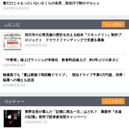
春だけじゃもったいないさくらの名所、加治川で秋のマルシェ
2025年10月23日
ふむふむ
もっと見る
四日市の公害克服の歴史を伝える絵本『スモックリン』制作プ
ロジェクト クラウドファンディングで支援を募集
2026年8月5日
「中東発」値上げラッシュが本格化 飲食料品値上げ、約3年ぶりの多さに
2026年8月4日
物価高でも「夏は家族で長距離ドライブ」 宿泊ドライブ予算4万円超、渋滞・
猛暑への備えも必須
2026年8月3日
カルチャー
もっと見る
東野圭吾が選んだ「記憶に残る一文」はどれ？ 最新作『永遠
の記憶』発売で読者参加型キャンペーン
2026年8月7日