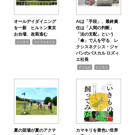
オールデイダイニング
AIは「手段」、最終責
を一新 ヒルトン東京
任は「人間の判断」
お台場、改装進む
「法の支配」という
「傘」で人を守る レ
,
,
ビジネス
ライフスタイル
クシスネクシス・ジャ
パンのパスカル ロズィ
エ社長
,
,
デジもの
ビジネス
夏の苗場が夏のアクテ
カマキリを黄色い世界