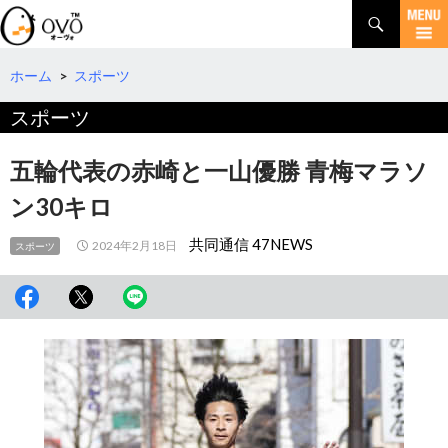
検
索
コ
ン
テ
ホーム
>
スポーツ
ン
スポーツ
ツ
へ
移
五輪代表の赤崎と一山優勝 青梅マラソ
動
ン30キロ
共同通信 47NEWS
2024年2月18日
スポーツ