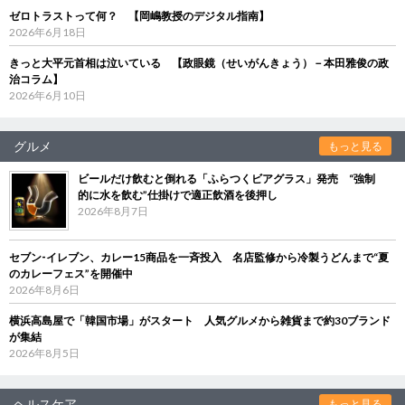
ゼロトラストって何？ 【岡嶋教授のデジタル指南】
2026年6月18日
きっと大平元首相は泣いている 【政眼鏡（せいがんきょう）－本田雅俊の政
治コラム】
2026年6月10日
グルメ
もっと見る
ビールだけ飲むと倒れる「ふらつくビアグラス」発売 “強制
的に水を飲む”仕掛けで適正飲酒を後押し
2026年8月7日
セブン‐イレブン、カレー15商品を一斉投入 名店監修から冷製うどんまで“夏
のカレーフェス”を開催中
2026年8月6日
横浜高島屋で「韓国市場」がスタート 人気グルメから雑貨まで約30ブランド
が集結
2026年8月5日
ヘルスケア
もっと見る