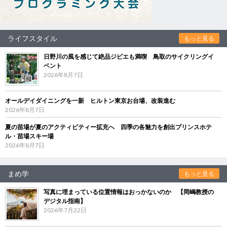
ライフスタイル
もっと見る
日野川の風を感じて絶品ジビエも満喫 鳥取のサイクリングイ
ベント
2026年8月7日
オールデイダイニングを一新 ヒルトン東京お台場、改装進む
2026年8月7日
夏の苗場が夏のアクティビティー拡充へ 四季の各魅力を創出プリンスホテ
ル・苗場スキー場
2026年8月7日
まめ学
もっと見る
写真に埋まっている位置情報はおっかないのか 【岡嶋教授の
デジタル指南】
2026年7月22日