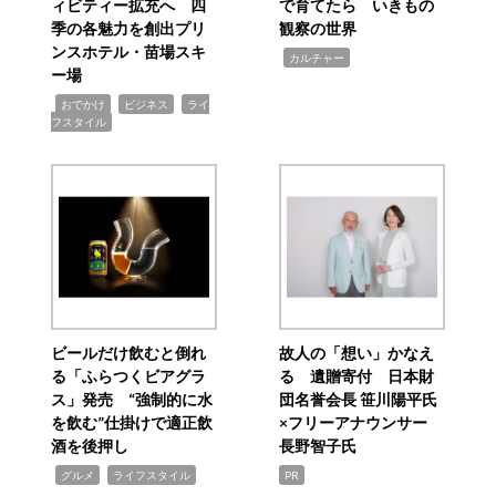
ィビティー拡充へ 四
で育てたら いきもの
季の各魅力を創出プリ
観察の世界
ンスホテル・苗場スキ
,
カルチャー
ー場
,
,
,
おでかけ
ビジネス
ライ
フスタイル
ビールだけ飲むと倒れ
故人の「想い」かなえ
る「ふらつくビアグラ
る 遺贈寄付 日本財
ス」発売 “強制的に水
団名誉会長 笹川陽平氏
を飲む”仕掛けで適正飲
×フリーアナウンサー
酒を後押し
長野智子氏
,
,
グルメ
ライフスタイル
PR