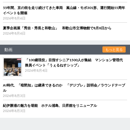
55年間、京の街を走り続けてきた車両 嵐山線・モボ301形、運行開始55周年
イベントを開催
2026年8月6日
夏季企画展「秀吉・秀長と和歌山」 和歌山市立博物館で8月8日から
2026年8月6日
動画
もっと見る
「100歳現役」目指すシニア1500人が集結 マンション管理代
務員イベント「うぇるねすシップ」
2026年8月4日
AI時代、「暗黙知」は継承できるのか 「デジブレ」説明会／ラウンドテーブ
ル
2026年8月3日
紀伊勝浦の魅力を堪能 ホテル浦島、日昇館をリニューアル
2026年8月3日