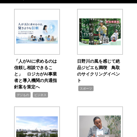
「人がAIに求めるのは
日野川の風を感じて絶
信頼し相談できるこ
品ジビエも満喫 鳥取
と」 ロジカがAI事業
のサイクリングイベン
者と導入機関の共通指
ト
針案を策定へ
,
スポーツ
,
,
デジもの
ビジネス