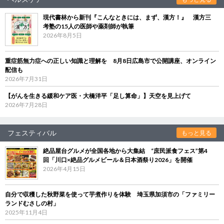
現代書林から新刊『こんなときには、まず、漢方！』 漢方三
考塾の15人の医師や薬剤師が執筆
2026年8月5日
重症筋無力症への正しい知識と理解を 8月8日広島市で公開講座、オンライン
配信も
2026年7月31日
【がんを生きる緩和ケア医・大橋洋平「足し算命」】天空を見上げて
2026年7月28日
フェスティバル
もっと見る
絶品屋台グルメが全国各地から大集結 “庶民派食フェス”第4
回「川口×絶品グルメビール＆日本酒祭り2026」を開催
2026年4月15日
自分で収穫した秋野菜を使って芋煮作りを体験 埼玉県加須市の「ファミリー
ランドむさしの村」
2025年11月4日