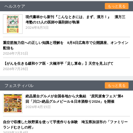
ヘルスケア
もっと見る
現代書林から新刊『こんなときには、まず、漢方！』 漢方三
考塾の15人の医師や薬剤師が執筆
2026年8月5日
重症筋無力症への正しい知識と理解を 8月8日広島市で公開講座、オンライン
配信も
2026年7月31日
【がんを生きる緩和ケア医・大橋洋平「足し算命」】天空を見上げて
2026年7月28日
フェスティバル
もっと見る
絶品屋台グルメが全国各地から大集結 “庶民派食フェス”第4
回「川口×絶品グルメビール＆日本酒祭り2026」を開催
2026年4月15日
自分で収穫した秋野菜を使って芋煮作りを体験 埼玉県加須市の「ファミリー
ランドむさしの村」
2025年11月4日