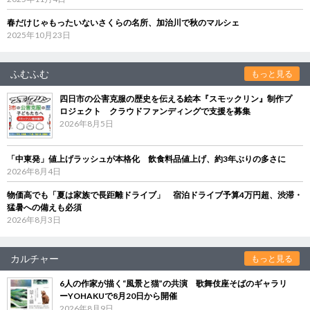
春だけじゃもったいないさくらの名所、加治川で秋のマルシェ
2025年10月23日
ふむふむ
もっと見る
四日市の公害克服の歴史を伝える絵本『スモックリン』制作プ
ロジェクト クラウドファンディングで支援を募集
2026年8月5日
「中東発」値上げラッシュが本格化 飲食料品値上げ、約3年ぶりの多さに
2026年8月4日
物価高でも「夏は家族で長距離ドライブ」 宿泊ドライブ予算4万円超、渋滞・
猛暑への備えも必須
2026年8月3日
カルチャー
もっと見る
6人の作家が描く“風景と猫”の共演 歌舞伎座そばのギャラリ
ーYOHAKUで8月20日から開催
2026年8月9日