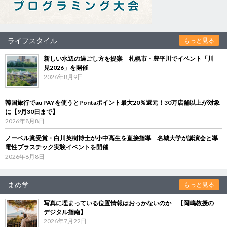
ライフスタイル
もっと見る
新しい水辺の過ごし方を提案 札幌市・豊平川でイベント「川
見2026」を開催
2026年8月9日
韓国旅行でau PAYを使うとPontaポイント最大20％還元！30万店舗以上が対象
に【9月30日まで】
2026年8月8日
ノーベル賞受賞・白川英樹博士が小中高生を直接指導 名城大学が講演会と導
電性プラスチック実験イベントを開催
2026年8月8日
まめ学
もっと見る
写真に埋まっている位置情報はおっかないのか 【岡嶋教授の
デジタル指南】
2026年7月22日