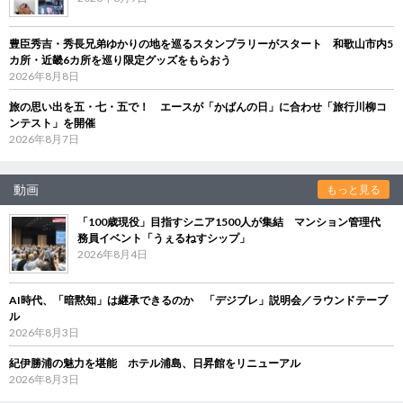
豊臣秀吉・秀長兄弟ゆかりの地を巡るスタンプラリーがスタート 和歌山市内5
カ所・近畿6カ所を巡り限定グッズをもらおう
2026年8月8日
旅の思い出を五・七・五で！ エースが「かばんの日」に合わせ「旅行川柳コ
ンテスト」を開催
2026年8月7日
動画
もっと見る
「100歳現役」目指すシニア1500人が集結 マンション管理代
務員イベント「うぇるねすシップ」
2026年8月4日
AI時代、「暗黙知」は継承できるのか 「デジブレ」説明会／ラウンドテーブ
ル
2026年8月3日
紀伊勝浦の魅力を堪能 ホテル浦島、日昇館をリニューアル
2026年8月3日