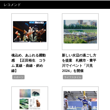
レコメンド
魂込め、あふれる躍動
新しい水辺の過ごし方
感 【正田裕生 コラ
を提案 札幌市・豊平
ム 直線・曲線・斜め
川でイベント「川見
線】
2026」を開催
,
,
スポーツ
ライフスタイル