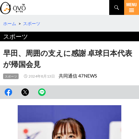
検
索
コ
ン
テ
ホーム
>
スポーツ
ン
スポーツ
ツ
へ
移
早田、周囲の支えに感謝 卓球日本代表
動
が帰国会見
共同通信 47NEWS
2024年8月13日
スポーツ