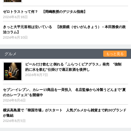
ゼロトラストって何？ 【岡嶋教授のデジタル指南】
2026年6月18日
きっと大平元首相は泣いている 【政眼鏡（せいがんきょう）－本田雅俊の政
治コラム】
2026年6月10日
グルメ
もっと見る
ビールだけ飲むと倒れる「ふらつくビアグラス」発売 “強制
的に水を飲む”仕掛けで適正飲酒を後押し
2026年8月7日
セブン‐イレブン、カレー15商品を一斉投入 名店監修から冷製うどんまで“夏
のカレーフェス”を開催中
2026年8月6日
横浜高島屋で「韓国市場」がスタート 人気グルメから雑貨まで約30ブランド
が集結
2026年8月5日