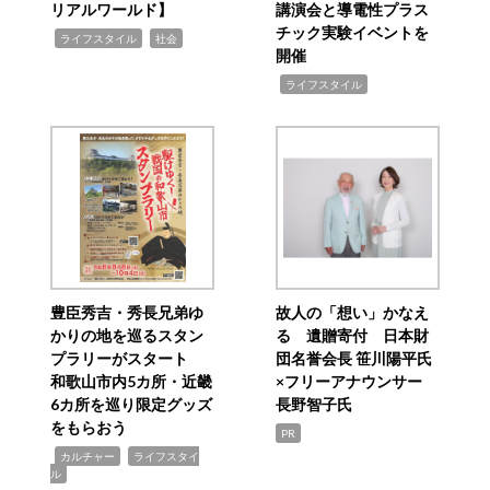
リアルワールド】
講演会と導電性プラス
チック実験イベントを
,
,
ライフスタイル
社会
開催
,
ライフスタイル
豊臣秀吉・秀長兄弟ゆ
故人の「想い」かなえ
かりの地を巡るスタン
る 遺贈寄付 日本財
プラリーがスタート
団名誉会長 笹川陽平氏
和歌山市内5カ所・近畿
×フリーアナウンサー
6カ所を巡り限定グッズ
長野智子氏
をもらおう
PR
,
,
カルチャー
ライフスタイ
ル