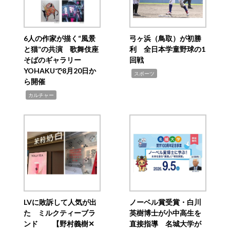
6人の作家が描く“風景
弓ヶ浜（鳥取）が初勝
と猫”の共演 歌舞伎座
利 全日本学童野球の1
そばのギャラリー
回戦
YOHAKUで8月20日か
,
スポーツ
ら開催
,
カルチャー
LVに敗訴して人気が出
ノーベル賞受賞・白川
た ミルクティーブラ
英樹博士が小中高生を
ンド 【野村義樹✕
直接指導 名城大学が