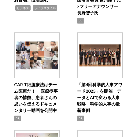
×フリーアナウンサー
,
,
ビジネス
ライフスタイル
長野智子氏
PR
CAR T細胞療法はチー
「第4回科学的人事アワ
ム医療だ！ 医療従事
ード2025」を開催 デ
者の情熱、患者さんの
ータとAIで変わる人事
思いを伝えるドキュメ
戦略 科学的人事の最
ンタリー動画を公開中
新事例
PR
PR