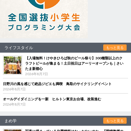
ライフスタイル
もっと見る
【入場無料！けやきひろば秋のビール祭り】300種類以上のク
ラフトビールが集まる！土日祝日はアーリーオープンも｜さい
たま新都心
2026年8月7日
日野川の風を感じて絶品ジビエも満喫 鳥取のサイクリングイベント
2026年8月7日
オールデイダイニングを一新 ヒルトン東京お台場、改装進む
2026年8月7日
まめ学
もっと見る