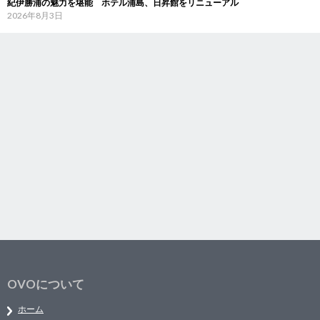
紀伊勝浦の魅力を堪能 ホテル浦島、日昇館をリニューアル
2026年8月3日
OVOについて
ホーム