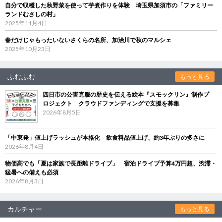
自分で収穫した秋野菜を使って芋煮作りを体験 埼玉県加須市の「ファミリー
ランドむさしの村」
2025年11月4日
春だけじゃもったいないさくらの名所、加治川で秋のマルシェ
2025年10月23日
ふむふむ
もっと見る
四日市の公害克服の歴史を伝える絵本『スモックリン』制作プ
ロジェクト クラウドファンディングで支援を募集
2026年8月5日
「中東発」値上げラッシュが本格化 飲食料品値上げ、約3年ぶりの多さに
2026年8月4日
物価高でも「夏は家族で長距離ドライブ」 宿泊ドライブ予算4万円超、渋滞・
猛暑への備えも必須
2026年8月3日
カルチャー
もっと見る