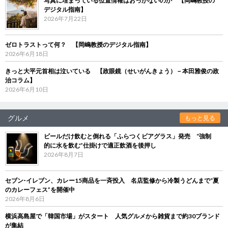
写真に埋まっている位置情報はおっかないのか 【岡嶋教授の
デジタル指南】
2026年7月22日
ゼロトラストって何？ 【岡嶋教授のデジタル指南】
2026年6月18日
きっと大平元首相は泣いている 【政眼鏡（せいがんきょう）－本田雅俊の政
治コラム】
2026年6月10日
グルメ
もっと見る
ビールだけ飲むと倒れる「ふらつくビアグラス」発売 “強制
的に水を飲む”仕掛けで適正飲酒を後押し
2026年8月7日
セブン‐イレブン、カレー15商品を一斉投入 名店監修から冷製うどんまで“夏
のカレーフェス”を開催中
2026年8月6日
横浜高島屋で「韓国市場」がスタート 人気グルメから雑貨まで約30ブランド
が集結