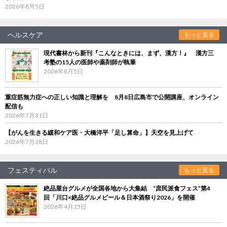
2026年8月5日
ヘルスケア
もっと見る
現代書林から新刊『こんなときには、まず、漢方！』 漢方三
考塾の15人の医師や薬剤師が執筆
2026年8月5日
重症筋無力症への正しい知識と理解を 8月8日広島市で公開講座、オンライン
配信も
2026年7月31日
【がんを生きる緩和ケア医・大橋洋平「足し算命」】天空を見上げて
2026年7月28日
フェスティバル
もっと見る
絶品屋台グルメが全国各地から大集結 “庶民派食フェス”第4
回「川口×絶品グルメビール＆日本酒祭り2026」を開催
2026年4月15日