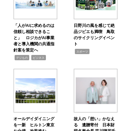
「人がAIに求めるのは
日野川の風を感じて絶
信頼し相談できるこ
品ジビエも満喫 鳥取
と」 ロジカがAI事業
のサイクリングイベン
者と導入機関の共通指
ト
針案を策定へ
,
スポーツ
,
,
デジもの
ビジネス
オールデイダイニング
故人の「想い」かなえ
を一新 ヒルトン東京
る 遺贈寄付 日本財
お台場、改装進む
団名誉会長 笹川陽平氏