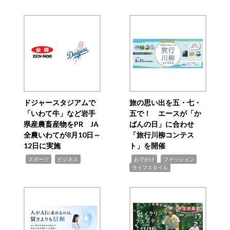
ドジャースタジアムで
旅の思い出を五・七・
「いわて牛」など岩手
五で！ エースが「か
県産農畜産物をPR JA
ばんの日」に合わせ
全農いわてが8月10日～
「旅行川柳コンテス
12日に実施
ト」を開催
,
,
,
,
,
スポーツ
ビジネス
おでかけ
ファッション
ライフスタイル