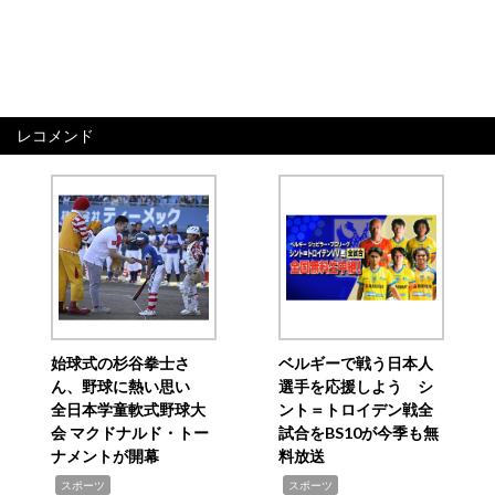
レコメンド
始球式の杉谷拳士さ
ベルギーで戦う日本人
ん、野球に熱い思い
選手を応援しよう シ
全日本学童軟式野球大
ント＝トロイデン戦全
会 マクドナルド・トー
試合をBS10が今季も無
ナメントが開幕
料放送
,
,
スポーツ
スポーツ