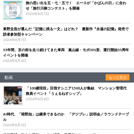
旅の思い出を五・七・五で！ エースが「かばんの日」に合わ
せ「旅行川柳コンテスト」を開催
2026年8月7日
東野圭吾が選んだ「記憶に残る一文」はどれ？ 最新作『永遠の記憶』発売で
読者参加型キャンペーン
2026年8月7日
55年間、京の街を走り続けてきた車両 嵐山線・モボ301形、運行開始55周年
イベントを開催
2026年8月6日
動画
もっと見る
「100歳現役」目指すシニア1500人が集結 マンション管理代
務員イベント「うぇるねすシップ」
2026年8月4日
AI時代、「暗黙知」は継承できるのか 「デジブレ」説明会／ラウンドテーブ
ル
2026年8月3日