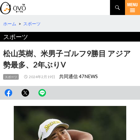
検
索
コ
ン
テ
ホーム
>
スポーツ
ン
スポーツ
ツ
へ
移
松山英樹、米男子ゴルフ9勝目 アジア
動
勢最多、2年ぶりV
共同通信 47NEWS
2024年2月19日
スポーツ