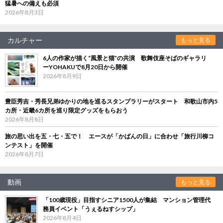
猛暑への備えも必須
2026年8月3日
カルチャー
もっと見る
6人の作家が描く“風景と猫”の共演 歌舞伎座そばのギャラリ
ーYOHAKUで8月20日から開催
2026年8月9日
豊臣秀吉・秀長兄弟ゆかりの地を巡るスタンプラリーがスタート 和歌山市内5
カ所・近畿6カ所を巡り限定グッズをもらおう
2026年8月8日
旅の思い出を五・七・五で！ エースが「かばんの日」に合わせ「旅行川柳コ
ンテスト」を開催
2026年8月7日
動画
もっと見る
「100歳現役」目指すシニア1500人が集結 マンション管理代
務員イベント「うぇるねすシップ」
2026年8月4日