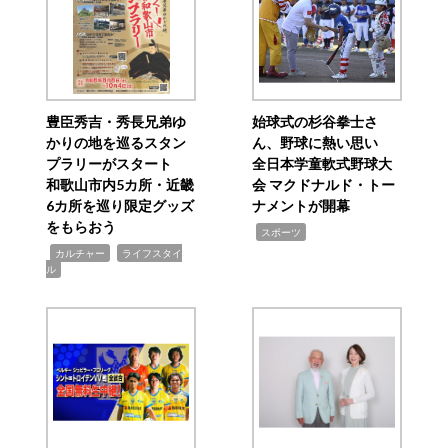
豊臣秀吉・秀長兄弟ゆ
始球式の杉谷拳士さ
かりの地を巡るスタン
ん、野球に熱い思い
プラリーがスタート
全日本学童軟式野球大
和歌山市内5カ所・近畿
会 マクドナルド・トー
6カ所を巡り限定グッズ
ナメントが開幕
をもらおう
,
スポーツ
,
,
カルチャー
ライフスタイ
ル