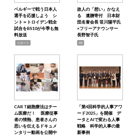
ベルギーで戦う日本人
故人の「想い」かなえ
選手を応援しよう シ
る 遺贈寄付 日本財
ント＝トロイデン戦全
団名誉会長 笹川陽平氏
試合をBS10が今季も無
×フリーアナウンサー
料放送
長野智子氏
,
スポーツ
PR
CAR T細胞療法はチー
「第4回科学的人事アワ
ム医療だ！ 医療従事
ード2025」を開催 デ
者の情熱、患者さんの
ータとAIで変わる人事
思いを伝えるドキュメ
戦略 科学的人事の最
ンタリー動画を公開中
新事例