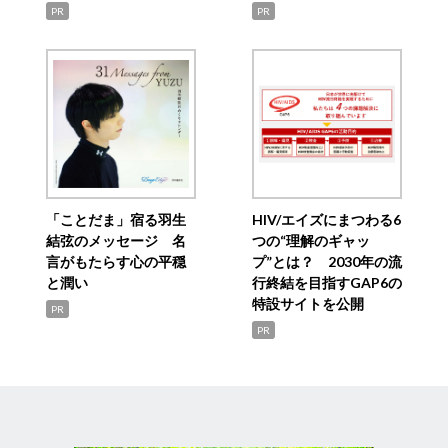
PR
PR
「ことだま」宿る羽生
HIV/エイズにまつわる6
結弦のメッセージ 名
つの“理解のギャッ
言がもたらす心の平穏
プ”とは？ 2030年の流
と潤い
行終結を目指すGAP6の
特設サイトを公開
PR
PR