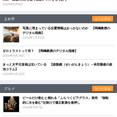
2026年8月8日
まめ学
もっと見る
写真に埋まっている位置情報はおっかないのか 【岡嶋教授の
デジタル指南】
2026年7月22日
ゼロトラストって何？ 【岡嶋教授のデジタル指南】
2026年6月18日
きっと大平元首相は泣いている 【政眼鏡（せいがんきょう）－本田雅俊の政
治コラム】
2026年6月10日
グルメ
もっと見る
ビールだけ飲むと倒れる「ふらつくビアグラス」発売 “強制
的に水を飲む”仕掛けで適正飲酒を後押し
2026年8月7日