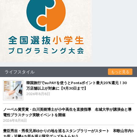
ライフスタイル
もっと見る
韓国旅行でau PAYを使うとPontaポイント最大20％還元！30
万店舗以上が対象に【9月30日まで】
2026年8月8日
ノーベル賞受賞・白川英樹博士が小中高生を直接指導 名城大学が講演会と導
電性プラスチック実験イベントを開催
2026年8月8日
豊臣秀吉・秀長兄弟ゆかりの地を巡るスタンプラリーがスタート 和歌山市内5
カ所・近畿6カ所を巡り限定グッズをもらおう