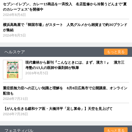
セブン‐イレブン、カレー15商品を一斉投入 名店監修から冷製うどんまで“夏
のカレーフェス”を開催中
2026年8月6日
横浜高島屋で「韓国市場」がスタート 人気グルメから雑貨まで約30ブランド
が集結
2026年8月5日
ヘルスケア
もっと見る
現代書林から新刊『こんなときには、まず、漢方！』 漢方三
考塾の15人の医師や薬剤師が執筆
2026年8月5日
重症筋無力症への正しい知識と理解を 8月8日広島市で公開講座、オンライン
配信も
2026年7月31日
【がんを生きる緩和ケア医・大橋洋平「足し算命」】天空を見上げて
2026年7月28日
フェスティバル
もっと見る