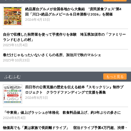
絶品屋台グルメが全国各地から大集結 “庶民派食フェス”第4
回「川口×絶品グルメビール＆日本酒祭り2026」を開催
2026年4月15日
自分で収穫した秋野菜を使って芋煮作りを体験 埼玉県加須市の「ファミリー
ランドむさしの村」
2025年11月4日
春だけじゃもったいないさくらの名所、加治川で秋のマルシェ
2025年10月23日
ふむふむ
もっと見る
四日市の公害克服の歴史を伝える絵本『スモックリン』制作プ
ロジェクト クラウドファンディングで支援を募集
2026年8月5日
「中東発」値上げラッシュが本格化 飲食料品値上げ、約3年ぶりの多さに
2026年8月4日
物価高でも「夏は家族で長距離ドライブ」 宿泊ドライブ予算4万円超、渋滞・