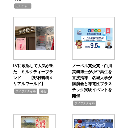
,
カルチャー
LVに敗訴して人気が出
ノーベル賞受賞・白川
た ミルクティーブラ
英樹博士が小中高生を
ンド 【野村義樹✕
直接指導 名城大学が
リアルワールド】
講演会と導電性プラス
チック実験イベントを
,
,
ライフスタイル
社会
開催
,
ライフスタイル