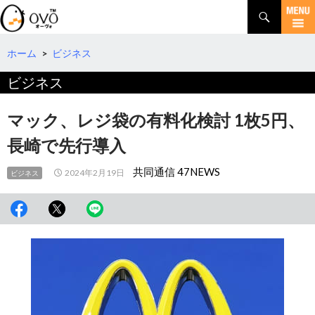
検
索
コ
ン
テ
ホーム
>
ビジネス
ン
ビジネス
ツ
へ
移
マック、レジ袋の有料化検討 1枚5円、
動
長崎で先行導入
共同通信 47NEWS
2024年2月19日
ビジネス