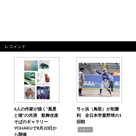
レコメンド
6人の作家が描く“風景
弓ヶ浜（鳥取）が初勝
と猫”の共演 歌舞伎座
利 全日本学童野球の1
そばのギャラリー
回戦
YOHAKUで8月20日か
,
スポーツ
ら開催