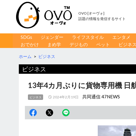
OVO [オーヴォ]
話題の情報を発信するサイト
コンテンツへ移動
検
SDGs
ジェンダー
ライフスタイル
エンタメ
索
おでかけ
まめ学
デジもの
ペット
ビジネ
ホーム
>
ビジネス
ビジネス
13年4カ月ぶりに貨物専用機 日
共同通信 47NEWS
2024年2月19日
ビジネス