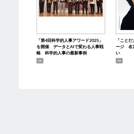
「第4回科学的人事アワード2025」
「ことだ
を開催 データとAIで変わる人事戦
ージ 名
略 科学的人事の最新事例
い
PR
PR