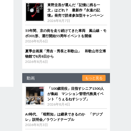
東野圭吾が選んだ「記憶に残る一
文」はどれ？ 最新作『永遠の記
憶』発売で読者参加型キャンペーン
2026年8月7日
55年間、京の街を走り続けてきた車両 嵐山線・モ
ボ301形、運行開始55周年イベントを開催
2026年8月6日
夏季企画展「秀吉・秀長と和歌山」 和歌山市立博
物館で8月8日から
2026年8月6日
動画
もっと見る
「100歳現役」目指すシニア1500人
が集結 マンション管理代務員イベ
ント「うぇるねすシップ」
2026年8月4日
AI時代、「暗黙知」は継承できるのか 「デジブ
レ」説明会／ラウンドテーブル
2026年8月3日