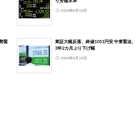
り安値水準
2024年4月19日
情勢緊
東証大幅反落、終値1011円安 中東緊迫、
3年2カ月ぶり下げ幅
2024年4月19日