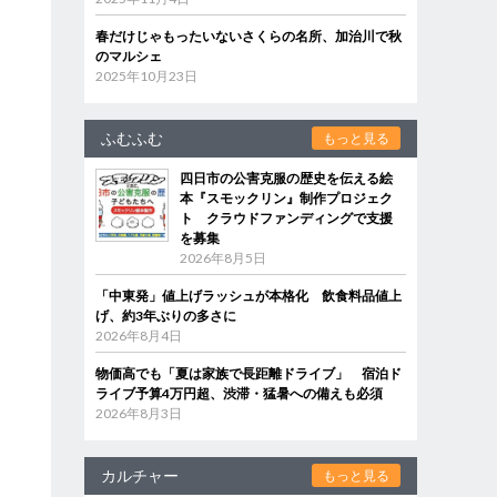
春だけじゃもったいないさくらの名所、加治川で秋
のマルシェ
2025年10月23日
ふむふむ
もっと見る
四日市の公害克服の歴史を伝える絵
本『スモックリン』制作プロジェク
ト クラウドファンディングで支援
を募集
2026年8月5日
「中東発」値上げラッシュが本格化 飲食料品値上
げ、約3年ぶりの多さに
2026年8月4日
物価高でも「夏は家族で長距離ドライブ」 宿泊ド
ライブ予算4万円超、渋滞・猛暑への備えも必須
2026年8月3日
カルチャー
もっと見る