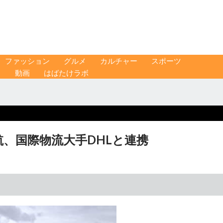
ファッション
グルメ
カルチャー
スポーツ
ス
動画
はばたけラボ
航、国際物流大手DHLと連携