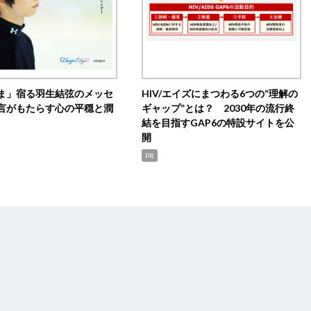
ま」宿る羽生結弦のメッセ
HIV/エイズにまつわる6つの“理解の
言がもたらす心の平穏と潤
ギャップ”とは？ 2030年の流行終
結を目指すGAP6の特設サイトを公
開
PR