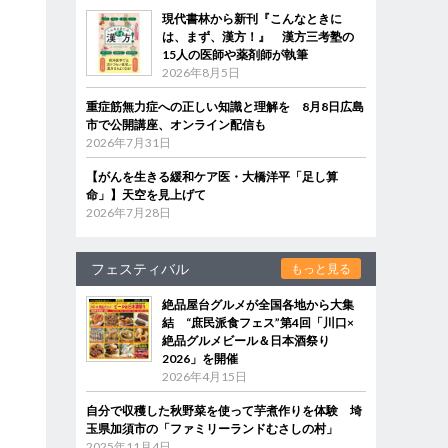
現代書林から新刊『こんなときに
は、まず、漢方！』 漢方三考塾の
15人の医師や薬剤師が執筆
2026年8月5日
重症筋無力症への正しい知識と理解を 8月8日広島
市で公開講座、オンライン配信も
2026年7月31日
【がんを生きる緩和ケア医・大橋洋平「足し算
命」】天空を見上げて
2026年7月28日
フェスティバル
もっと見る
絶品屋台グルメが全国各地から大集
結 “庶民派食フェス”第4回「川口×
絶品グルメビール＆日本酒祭り
2026」を開催
2026年4月15日
自分で収穫した秋野菜を使って芋煮作りを体験 埼
玉県加須市の「ファミリーランドむさしの村」
2025年11月4日