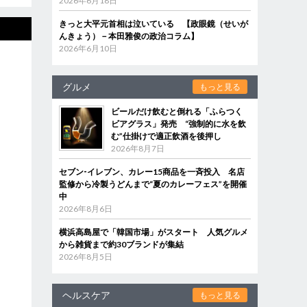
2026年6月18日
きっと大平元首相は泣いている 【政眼鏡（せいが
んきょう）－本田雅俊の政治コラム】
2026年6月10日
グルメ
もっと見る
ビールだけ飲むと倒れる「ふらつく
ビアグラス」発売 “強制的に水を飲
む”仕掛けで適正飲酒を後押し
2026年8月7日
セブン‐イレブン、カレー15商品を一斉投入 名店
監修から冷製うどんまで“夏のカレーフェス”を開催
中
2026年8月6日
横浜高島屋で「韓国市場」がスタート 人気グルメ
から雑貨まで約30ブランドが集結
2026年8月5日
ヘルスケア
もっと見る