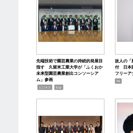
先端技術で園芸農業の持続的発展目
故人の「
指す 久留米工業大学が「ふくおか
付 日本
未来型園芸農業創出コンソーシア
フリーア
ム」参画
PR
,
,
ビジネス
社会