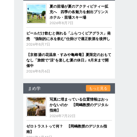
夏の苗場が夏のアクティビティー拡
充へ 四季の各魅力を創出プリンス
ホテル・苗場スキー場
2026年8月7日
ビールだけ飲むと倒れる「ふらつくビアグラス」発
売 “強制的に水を飲む”仕掛けで適正飲酒を後押し
2026年8月7日
【京都 湯の花温泉・すみや亀峰菴】夏限定のおもて
なし「旅館で“涼”を楽しむ夏の休日」8月末まで開
催中
2026年8月6日
まめ学
もっと見る
写真に埋まっている位置情報はおっ
かないのか 【岡嶋教授のデジタル
指南】
2026年7月22日
ゼロトラストって何？ 【岡嶋教授のデジタル指
南】