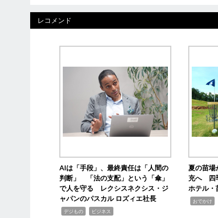
レコメンド
AIは「手段」、最終責任は「人間の
夏の苗場
判断」 「法の支配」という「傘」
充へ 四
で人を守る レクシスネクシス・ジ
ホテル・
ャパンのパスカル ロズィエ社長
,
,
おでかけ
,
,
デジもの
ビジネス