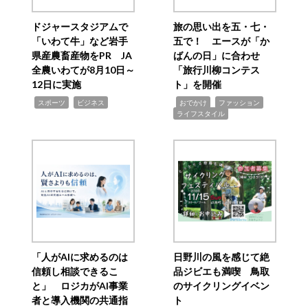
ドジャースタジアムで
旅の思い出を五・七・
「いわて牛」など岩手
五で！ エースが「か
県産農畜産物をPR JA
ばんの日」に合わせ
全農いわてが8月10日～
「旅行川柳コンテス
12日に実施
ト」を開催
,
,
,
,
,
スポーツ
ビジネス
おでかけ
ファッション
ライフスタイル
「人がAIに求めるのは
日野川の風を感じて絶
信頼し相談できるこ
品ジビエも満喫 鳥取
と」 ロジカがAI事業
のサイクリングイベン
者と導入機関の共通指
ト