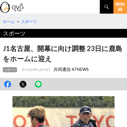
検
索
コ
ン
テ
ホーム
>
スポーツ
ン
スポーツ
ツ
へ
移
J1名古屋、開幕に向け調整 23日に鹿島
動
をホームに迎え
共同通信 47NEWS
2024年2月20日
スポーツ