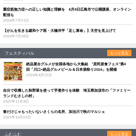
重症筋無力症への正しい知識と理解を 8月8日広島市で公開講座、オンライン
配信も
2026年7月31日
【がんを生きる緩和ケア医・大橋洋平「足し算命」】天空を見上げて
2026年7月28日
フェスティバル
もっと見る
絶品屋台グルメが全国各地から大集結 “庶民派食フェス”第4
回「川口×絶品グルメビール＆日本酒祭り2026」を開催
2026年4月15日
自分で収穫した秋野菜を使って芋煮作りを体験 埼玉県加須市の「ファミリー
ランドむさしの村」
2025年11月4日
春だけじゃもったいないさくらの名所、加治川で秋のマルシェ
2025年10月23日
ふむふむ
もっと見る