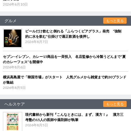
2026年6月10日
グルメ
もっと見る
ビールだけ飲むと倒れる「ふらつくビアグラス」発売 “強制
的に水を飲む”仕掛けで適正飲酒を後押し
2026年8月7日
セブン‐イレブン、カレー15商品を一斉投入 名店監修から冷製うどんまで“夏
のカレーフェス”を開催中
2026年8月6日
横浜高島屋で「韓国市場」がスタート 人気グルメから雑貨まで約30ブランド
が集結
2026年8月5日
ヘルスケア
もっと見る
現代書林から新刊『こんなときには、まず、漢方！』 漢方三
考塾の15人の医師や薬剤師が執筆
2026年8月5日