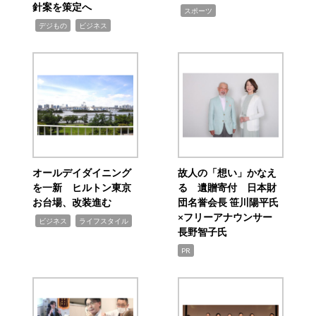
針案を策定へ
,
スポーツ
,
,
デジもの
ビジネス
オールデイダイニング
故人の「想い」かなえ
を一新 ヒルトン東京
る 遺贈寄付 日本財
お台場、改装進む
団名誉会長 笹川陽平氏
×フリーアナウンサー
,
,
ビジネス
ライフスタイル
長野智子氏
PR