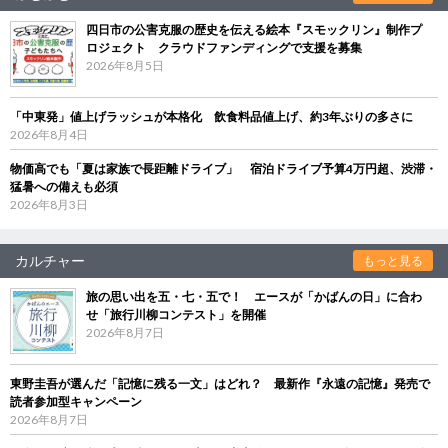
四日市の公害克服の歴史を伝える絵本『スモックリン』制作プ
ロジェクト クラウドファンディングで支援を募集
2026年8月5日
「中東発」値上げラッシュが本格化 飲食料品値上げ、約3年ぶりの多さに
2026年8月4日
物価高でも「夏は家族で長距離ドライブ」 宿泊ドライブ予算4万円超、渋滞・
猛暑への備えも必須
2026年8月3日
カルチャー
もっと見る
旅の思い出を五・七・五で！ エースが「かばんの日」に合わ
せ「旅行川柳コンテスト」を開催
2026年8月7日
東野圭吾が選んだ「記憶に残る一文」はどれ？ 最新作『永遠の記憶』発売で
読者参加型キャンペーン
2026年8月7日