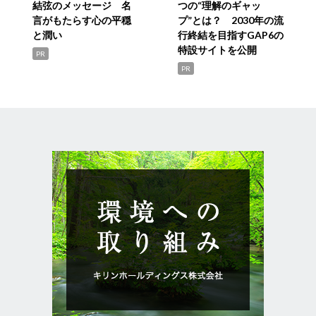
結弦のメッセージ 名
つの“理解のギャッ
言がもたらす心の平穏
プ”とは？ 2030年の流
と潤い
行終結を目指すGAP6の
特設サイトを公開
PR
PR