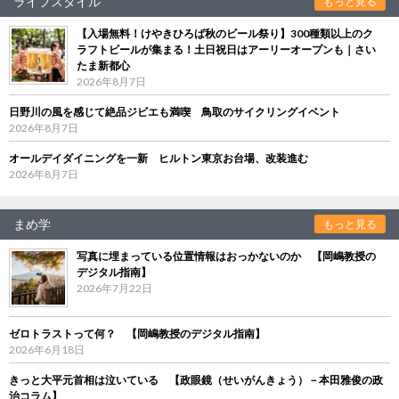
ライフスタイル
もっと見る
【入場無料！けやきひろば秋のビール祭り】300種類以上のク
ラフトビールが集まる！土日祝日はアーリーオープンも｜さい
たま新都心
2026年8月7日
日野川の風を感じて絶品ジビエも満喫 鳥取のサイクリングイベント
2026年8月7日
オールデイダイニングを一新 ヒルトン東京お台場、改装進む
2026年8月7日
まめ学
もっと見る
写真に埋まっている位置情報はおっかないのか 【岡嶋教授の
デジタル指南】
2026年7月22日
ゼロトラストって何？ 【岡嶋教授のデジタル指南】
2026年6月18日
きっと大平元首相は泣いている 【政眼鏡（せいがんきょう）－本田雅俊の政
治コラム】