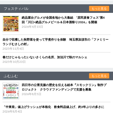
フェスティバル
もっと見る
絶品屋台グルメが全国各地から大集結 “庶民派食フェス”第4
回「川口×絶品グルメビール＆日本酒祭り2026」を開催
2026年4月15日
自分で収穫した秋野菜を使って芋煮作りを体験 埼玉県加須市の「ファミリー
ランドむさしの村」
2025年11月4日
春だけじゃもったいないさくらの名所、加治川で秋のマルシェ
2025年10月23日
ふむふむ
もっと見る
四日市の公害克服の歴史を伝える絵本『スモックリン』制作プ
ロジェクト クラウドファンディングで支援を募集
2026年8月5日
「中東発」値上げラッシュが本格化 飲食料品値上げ、約3年ぶりの多さに
2026年8月4日