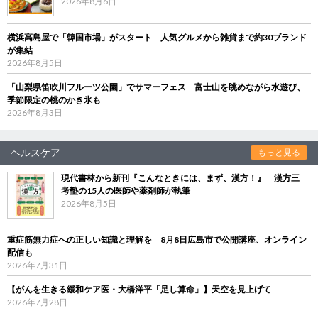
2026年8月6日
横浜高島屋で「韓国市場」がスタート 人気グルメから雑貨まで約30ブランド
が集結
2026年8月5日
「山梨県笛吹川フルーツ公園」でサマーフェス 富士山を眺めながら水遊び、
季節限定の桃のかき氷も
2026年8月3日
ヘルスケア
もっと見る
現代書林から新刊『こんなときには、まず、漢方！』 漢方三
考塾の15人の医師や薬剤師が執筆
2026年8月5日
重症筋無力症への正しい知識と理解を 8月8日広島市で公開講座、オンライン
配信も
2026年7月31日
【がんを生きる緩和ケア医・大橋洋平「足し算命」】天空を見上げて
2026年7月28日