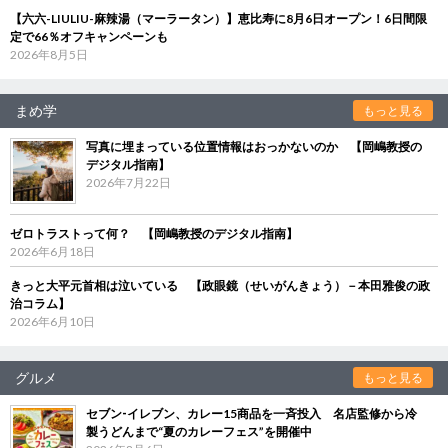
【六六-LIULIU-麻辣湯（マーラータン）】恵比寿に8月6日オープン！6日間限
定で66％オフキャンペーンも
2026年8月5日
まめ学
もっと見る
写真に埋まっている位置情報はおっかないのか 【岡嶋教授の
デジタル指南】
2026年7月22日
ゼロトラストって何？ 【岡嶋教授のデジタル指南】
2026年6月18日
きっと大平元首相は泣いている 【政眼鏡（せいがんきょう）－本田雅俊の政
治コラム】
2026年6月10日
グルメ
もっと見る
セブン‐イレブン、カレー15商品を一斉投入 名店監修から冷
製うどんまで“夏のカレーフェス”を開催中