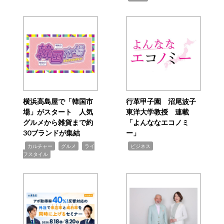
横浜高島屋で「韓国市
行革甲子園 沼尾波子
場」がスタート 人気
東洋大学教授 連載
グルメから雑貨まで約
「よんななエコノミ
30ブランドが集結
ー」
,
,
,
,
カルチャー
グルメ
ライ
ビジネス
フスタイル