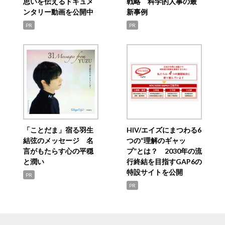
思いを伝えるドキュメ
戦略 科学的人事の最
ンタリー動画を公開中
新事例
PR
PR
「ことだま」宿る羽生
HIV/エイズにまつわる6
結弦のメッセージ 名
つの“理解のギャッ
言がもたらす心の平穏
プ”とは？ 2030年の流
と潤い
行終結を目指すGAP6の
特設サイトを公開
PR
PR