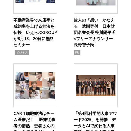
不動産業界で来店率と
故人の「想い」かなえ
成約率を上げる方法を
る 遺贈寄付 日本財
伝授 いえらぶGROUP
団名誉会長 笹川陽平氏
が8月18、20日に無料
×フリーアナウンサー
セミナー
長野智子氏
,
ビジネス
PR
CAR T細胞療法はチー
「第4回科学的人事アワ
ム医療だ！ 医療従事
ード2025」を開催 デ
者の情熱、患者さんの
ータとAIで変わる人事