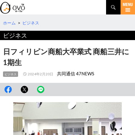
検
索
コ
ン
テ
ホーム
>
ビジネス
ン
ビジネス
ツ
へ
移
日フィリピン商船大卒業式 商船三井に
動
1期生
共同通信 47NEWS
2024年2月20日
ビジネス