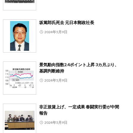
坂篤郎氏死去 元日本郵政社長
2024年5月9日
景気動向指数2.4ポイント上昇 3カ月ぶり、
基調判断維持
2024年5月9日
非正規賃上げ、一定成果 春闘実行委が中間
報告
2024年5月9日