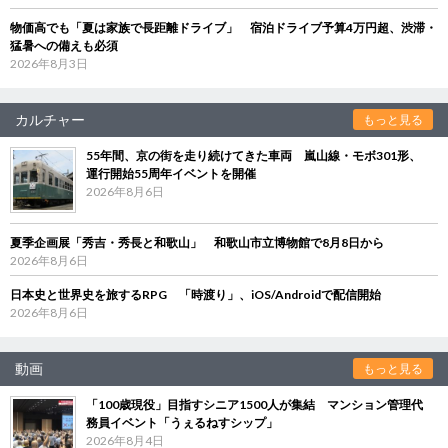
物価高でも「夏は家族で長距離ドライブ」 宿泊ドライブ予算4万円超、渋滞・
猛暑への備えも必須
2026年8月3日
カルチャー
もっと見る
55年間、京の街を走り続けてきた車両 嵐山線・モボ301形、
運行開始55周年イベントを開催
2026年8月6日
夏季企画展「秀吉・秀長と和歌山」 和歌山市立博物館で8月8日から
2026年8月6日
日本史と世界史を旅するRPG 「時渡り」、iOS/Androidで配信開始
2026年8月6日
動画
もっと見る
「100歳現役」目指すシニア1500人が集結 マンション管理代
務員イベント「うぇるねすシップ」
2026年8月4日