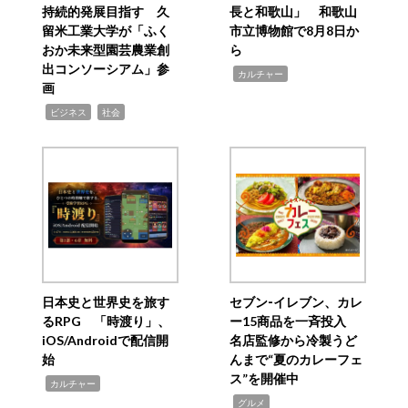
持続的発展目指す 久
長と和歌山」 和歌山
留米工業大学が「ふく
市立博物館で8月8日か
おか未来型園芸農業創
ら
出コンソーシアム」参
,
カルチャー
画
,
,
ビジネス
社会
日本史と世界史を旅す
セブン‐イレブン、カレ
るRPG 「時渡り」、
ー15商品を一斉投入
iOS/Androidで配信開
名店監修から冷製うど
始
んまで“夏のカレーフェ
ス”を開催中
,
カルチャー
,
グルメ