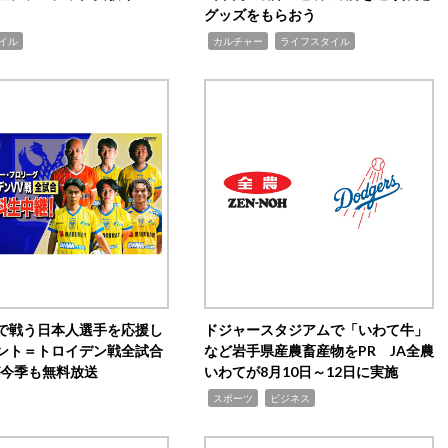
グッズをもらおう
,
,
イル
カルチャー
ライフスタイル
で戦う日本人選手を応援し
ドジャースタジアムで「いわて牛」
ント＝トロイデン戦全試合
など岩手県産農畜産物をPR JA全農
0が今季も無料放送
いわてが8月10日～12日に実施
,
,
スポーツ
ビジネス