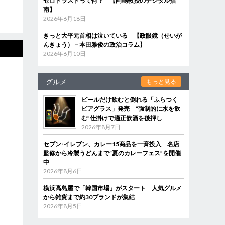
ゼロトラストって何？ 【岡嶋教授のデジタル指
南】
2026年6月18日
きっと大平元首相は泣いている 【政眼鏡（せいが
んきょう）－本田雅俊の政治コラム】
2026年6月10日
グルメ
もっと見る
ビールだけ飲むと倒れる「ふらつく
ビアグラス」発売 “強制的に水を飲
む”仕掛けで適正飲酒を後押し
2026年8月7日
セブン‐イレブン、カレー15商品を一斉投入 名店
監修から冷製うどんまで“夏のカレーフェス”を開催
中
2026年8月6日
横浜高島屋で「韓国市場」がスタート 人気グルメ
から雑貨まで約30ブランドが集結
2026年8月5日