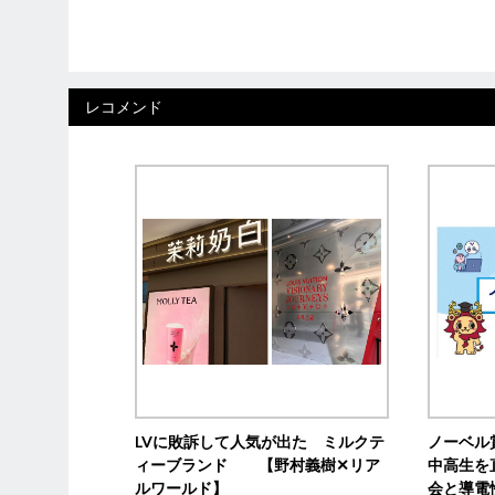
レコメンド
LVに敗訴して人気が出た ミルクテ
ノーベル
ィーブランド 【野村義樹✕リア
中高生を
ルワールド】
会と導電