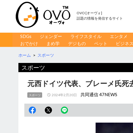
OVO [オーヴォ]
話題の情報を発信するサイト
コンテンツへ移動
検
SDGs
ジェンダー
ライフスタイル
エンタメ
索
おでかけ
まめ学
デジもの
ペット
ビジネ
ホーム
>
スポーツ
スポーツ
元西ドイツ代表、ブレーメ氏死去
共同通信 47NEWS
2024年2月20日
スポーツ