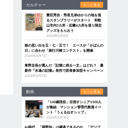
カルチャー
もっと見る
豊臣秀吉・秀長兄弟ゆかりの地を巡
るスタンプラリーがスタート 和歌
山市内5カ所・近畿6カ所を巡り限定
グッズをもらおう
2026年8月8日
旅の思い出を五・七・五で！ エースが「かばんの
日」に合わせ「旅行川柳コンテスト」を開催
2026年8月7日
東野圭吾が選んだ「記憶に残る一文」はどれ？ 最
新作『永遠の記憶』発売で読者参加型キャンペーン
2026年8月7日
動画
もっと見る
「100歳現役」目指すシニア1500人
が集結 マンション管理代務員イベ
ント「うぇるねすシップ」
2026年8月4日
AI時代、「暗黙知」は継承できるのか 「デジブ