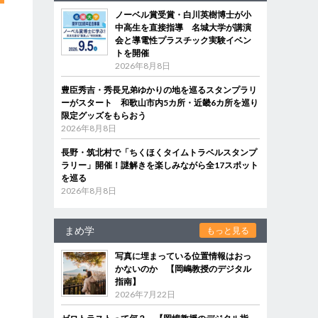
ノーベル賞受賞・白川英樹博士が小
中高生を直接指導 名城大学が講演
会と導電性プラスチック実験イベン
トを開催
2026年8月8日
豊臣秀吉・秀長兄弟ゆかりの地を巡るスタンプラリ
ーがスタート 和歌山市内5カ所・近畿6カ所を巡り
限定グッズをもらおう
2026年8月8日
長野・筑北村で「ちくほくタイムトラベルスタンプ
ラリー」開催！謎解きを楽しみながら全17スポット
を巡る
2026年8月8日
まめ学
もっと見る
写真に埋まっている位置情報はおっ
かないのか 【岡嶋教授のデジタル
指南】
2026年7月22日