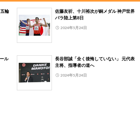
リ五輪
佐藤友祈、十川裕次が銅メダル 神戸世界
パラ陸上第8日
2024年5月24日
ャール
長谷部誠「全く後悔していない」 元代表
主将、指導者の道へ
2024年5月24日