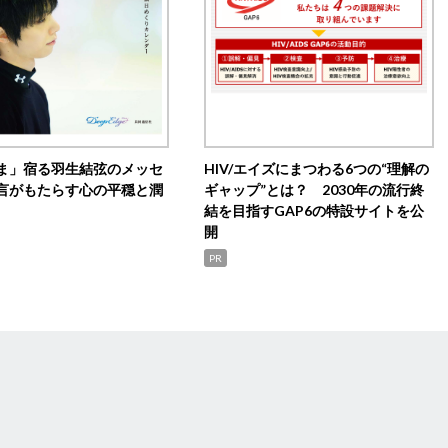
ま」宿る羽生結弦のメッセ
HIV/エイズにまつわる6つの“理解の
言がもたらす心の平穏と潤
ギャップ”とは？ 2030年の流行終
結を目指すGAP6の特設サイトを公
開
PR