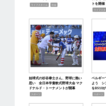
トを開催
,
,
ライフスタイル
社会
,
ライフスタ
始球式の杉谷拳士さん、野球に熱い
ベルギー
思い 全日本学童軟式野球大会 マク
よう シ
ドナルド・トーナメントが開幕
をBS1
,
,
スポーツ
スポーツ