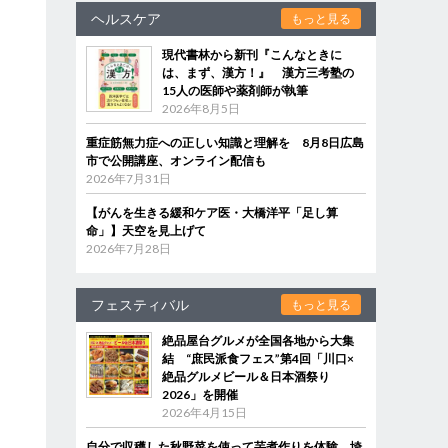
ヘルスケア
もっと見る
現代書林から新刊『こんなときに
は、まず、漢方！』 漢方三考塾の
15人の医師や薬剤師が執筆
2026年8月5日
重症筋無力症への正しい知識と理解を 8月8日広島
市で公開講座、オンライン配信も
2026年7月31日
【がんを生きる緩和ケア医・大橋洋平「足し算
命」】天空を見上げて
2026年7月28日
フェスティバル
もっと見る
絶品屋台グルメが全国各地から大集
結 “庶民派食フェス”第4回「川口×
絶品グルメビール＆日本酒祭り
2026」を開催
2026年4月15日
自分で収穫した秋野菜を使って芋煮作りを体験 埼