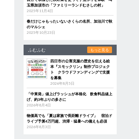
玉県加須市の「ファミリーランドむさしの村」
2025年11月4日
春だけじゃもったいないさくらの名所、加治川で秋
のマルシェ
2025年10月23日
ふむふむ
もっと見る
四日市の公害克服の歴史を伝える絵
本『スモックリン』制作プロジェク
ト クラウドファンディングで支援
を募集
2026年8月5日
「中東発」値上げラッシュが本格化 飲食料品値上
げ、約3年ぶりの多さに
2026年8月4日
物価高でも「夏は家族で長距離ドライブ」 宿泊ド
ライブ予算4万円超、渋滞・猛暑への備えも必須
2026年8月3日