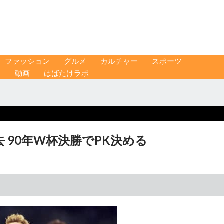
ファッション
グルメ
カルチャー
スポーツ
ス
動画
はばたけラボ
 90年W杯決勝でPK決める