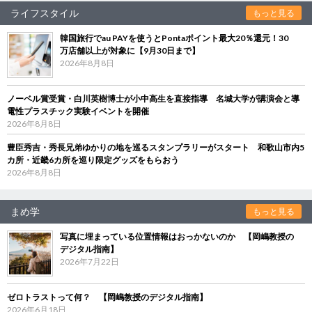
ライフスタイル
もっと見る
韓国旅行でau PAYを使うとPontaポイント最大20％還元！30
万店舗以上が対象に【9月30日まで】
2026年8月8日
ノーベル賞受賞・白川英樹博士が小中高生を直接指導 名城大学が講演会と導
電性プラスチック実験イベントを開催
2026年8月8日
豊臣秀吉・秀長兄弟ゆかりの地を巡るスタンプラリーがスタート 和歌山市内5
カ所・近畿6カ所を巡り限定グッズをもらおう
2026年8月8日
まめ学
もっと見る
写真に埋まっている位置情報はおっかないのか 【岡嶋教授の
デジタル指南】
2026年7月22日
ゼロトラストって何？ 【岡嶋教授のデジタル指南】
2026年6月18日