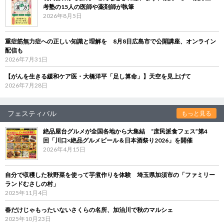
考塾の15人の医師や薬剤師が執筆
2026年8月5日
重症筋無力症への正しい知識と理解を 8月8日広島市で公開講座、オンライン
配信も
2026年7月31日
【がんを生きる緩和ケア医・大橋洋平「足し算命」】天空を見上げて
2026年7月28日
フェスティバル
もっと見る
絶品屋台グルメが全国各地から大集結 “庶民派食フェス”第4
回「川口×絶品グルメビール＆日本酒祭り2026」を開催
2026年4月15日
自分で収穫した秋野菜を使って芋煮作りを体験 埼玉県加須市の「ファミリー
ランドむさしの村」
2025年11月4日
春だけじゃもったいないさくらの名所、加治川で秋のマルシェ
2025年10月23日