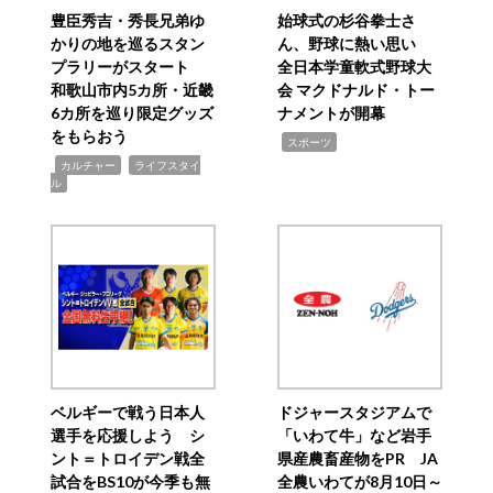
豊臣秀吉・秀長兄弟ゆ
始球式の杉谷拳士さ
かりの地を巡るスタン
ん、野球に熱い思い
プラリーがスタート
全日本学童軟式野球大
和歌山市内5カ所・近畿
会 マクドナルド・トー
6カ所を巡り限定グッズ
ナメントが開幕
をもらおう
,
スポーツ
,
,
カルチャー
ライフスタイ
ル
ベルギーで戦う日本人
ドジャースタジアムで
選手を応援しよう シ
「いわて牛」など岩手
ント＝トロイデン戦全
県産農畜産物をPR JA
試合をBS10が今季も無
全農いわてが8月10日～