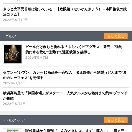
きっと大平元首相は泣いている 【政眼鏡（せいがんきょう）－本田雅俊の政
治コラム】
2026年6月10日
グルメ
もっと見る
ビールだけ飲むと倒れる「ふらつくビアグラス」発売 “強制
的に水を飲む”仕掛けで適正飲酒を後押し
2026年8月7日
セブン‐イレブン、カレー15商品を一斉投入 名店監修から冷製うどんまで“夏
のカレーフェス”を開催中
2026年8月6日
横浜高島屋で「韓国市場」がスタート 人気グルメから雑貨まで約30ブランド
が集結
2026年8月5日
ヘルスケア
もっと見る
現代書林から新刊『こんなときには、まず、漢方！』 漢方三