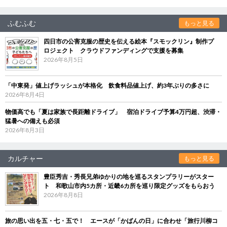
ふむふむ
もっと見る
四日市の公害克服の歴史を伝える絵本『スモックリン』制作プ
ロジェクト クラウドファンディングで支援を募集
2026年8月5日
「中東発」値上げラッシュが本格化 飲食料品値上げ、約3年ぶりの多さに
2026年8月4日
物価高でも「夏は家族で長距離ドライブ」 宿泊ドライブ予算4万円超、渋滞・
猛暑への備えも必須
2026年8月3日
カルチャー
もっと見る
豊臣秀吉・秀長兄弟ゆかりの地を巡るスタンプラリーがスター
ト 和歌山市内5カ所・近畿6カ所を巡り限定グッズをもらおう
2026年8月8日
旅の思い出を五・七・五で！ エースが「かばんの日」に合わせ「旅行川柳コ