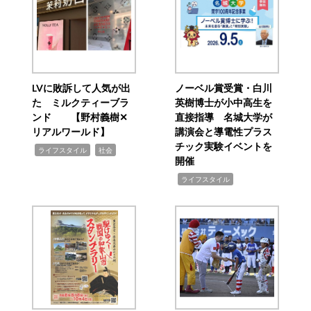
LVに敗訴して人気が出
ノーベル賞受賞・白川
た ミルクティーブラ
英樹博士が小中高生を
ンド 【野村義樹✕
直接指導 名城大学が
リアルワールド】
講演会と導電性プラス
チック実験イベントを
,
,
ライフスタイル
社会
開催
,
ライフスタイル