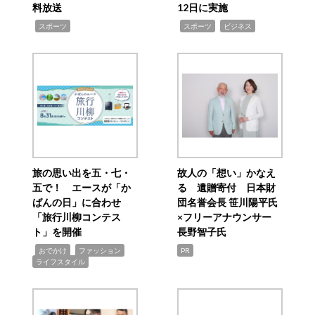
料放送
12日に実施
,
,
,
スポーツ
スポーツ
ビジネス
旅の思い出を五・七・
故人の「想い」かなえ
五で！ エースが「か
る 遺贈寄付 日本財
ばんの日」に合わせ
団名誉会長 笹川陽平氏
「旅行川柳コンテス
×フリーアナウンサー
ト」を開催
長野智子氏
,
,
,
おでかけ
ファッション
PR
ライフスタイル