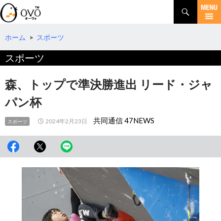
検
索
コ
ン
テ
ホーム
>
スポーツ
ン
スポーツ
ツ
へ
移
森、トップで準決勝進出 リード・ジャ
動
パン杯
共同通信 47NEWS
2024年2月23日
スポーツ