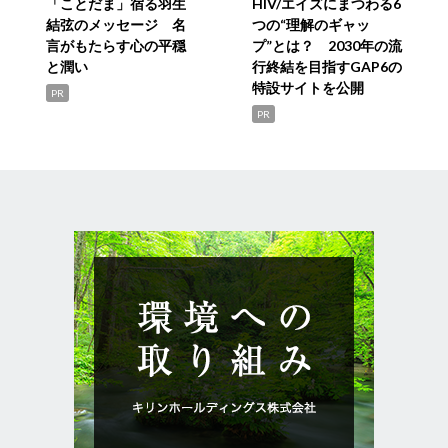
「ことだま」宿る羽生
HIV/エイズにまつわる6
結弦のメッセージ 名
つの“理解のギャッ
言がもたらす心の平穏
プ”とは？ 2030年の流
と潤い
行終結を目指すGAP6の
特設サイトを公開
PR
PR