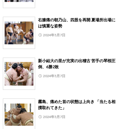
右膝痛の朝乃山、四股を再開 夏場所出場に
は慎重な姿勢
2024年5月7日
新小結大の里が充実の出稽古 苦手の琴桜圧
倒、6勝2敗
2024年5月7日
霧島、痛めた首の状態は上向き 「当たる相
撲取れてきた」
2024年5月7日