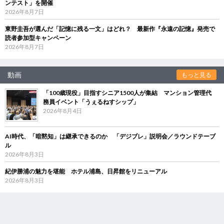
ンテスト」を開催
2026年8月7日
東野圭吾が選んだ「記憶に残る一文」はどれ？ 最新作『永遠の記憶』発売で
読者参加型キャンペーン
2026年8月7日
動画
もっと見る
「100歳現役」目指すシニア1500人が集結 マンション管理代
務員イベント「うぇるねすシップ」
2026年8月4日
AI時代、「暗黙知」は継承できるのか 「デジブレ」説明会／ラウンドテーブ
ル
2026年8月3日
紀伊勝浦の魅力を堪能 ホテル浦島、日昇館をリニューアル
2026年8月3日