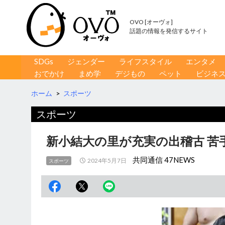
OVO [オーヴォ]
話題の情報を発信するサイト
コンテンツへ移動
検
SDGs
ジェンダー
ライフスタイル
エンタメ
索
おでかけ
まめ学
デジもの
ペット
ビジネ
ホーム
>
スポーツ
スポーツ
新小結大の里が充実の出稽古 苦
共同通信 47NEWS
2024年5月7日
スポーツ