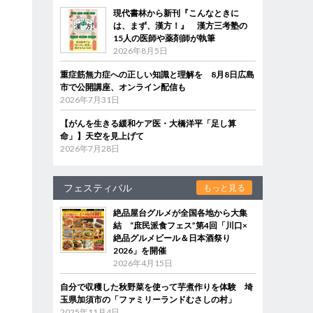
現代書林から新刊『こんなときに
は、まず、漢方！』 漢方三考塾の
15人の医師や薬剤師が執筆
2026年8月5日
重症筋無力症への正しい知識と理解を 8月8日広島
市で公開講座、オンライン配信も
2026年7月31日
【がんを生きる緩和ケア医・大橋洋平「足し算
命」】天空を見上げて
2026年7月28日
フェスティバル
もっと見る
絶品屋台グルメが全国各地から大集
結 “庶民派食フェス”第4回「川口×
絶品グルメビール＆日本酒祭り
2026」を開催
2026年4月15日
自分で収穫した秋野菜を使って芋煮作りを体験 埼
玉県加須市の「ファミリーランドむさしの村」
2025年11月4日