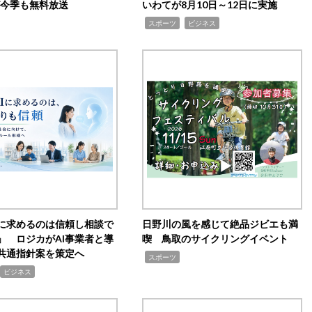
0が今季も無料放送
いわてが8月10日～12日に実施
,
,
スポーツ
ビジネス
Iに求めるのは信頼し相談で
日野川の風を感じて絶品ジビエも満
」 ロジカがAI事業者と導
喫 鳥取のサイクリングイベント
共通指針案を策定へ
,
スポーツ
ビジネス