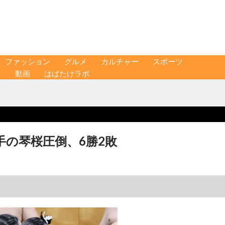
ファッション
グルメ
カルチャー
スポーツ
ス
動画
はばたけラボ
手の琴桜圧倒、6勝2敗