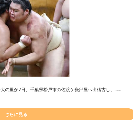
の大の里が7日、千葉県松戸市の佐渡ケ嶽部屋へ出稽古し、……
さらに見る