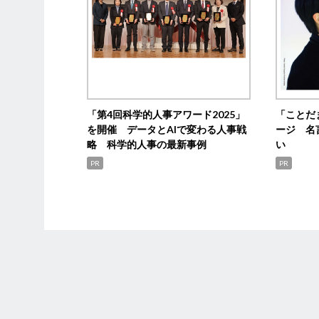
「第4回科学的人事アワード2025」
「ことだ
を開催 データとAIで変わる人事戦
ージ 名
略 科学的人事の最新事例
い
PR
PR