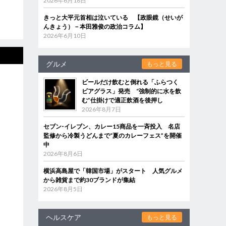
2026年6月18日
きっと大平元首相は泣いている 【政眼鏡（せいが
んきょう）－本田雅俊の政治コラム】
2026年6月10日
グルメ
もっと見る
ビールだけ飲むと倒れる「ふらつく
ビアグラス」発売 “強制的に水を飲
む”仕掛けで適正飲酒を後押し
2026年8月7日
セブン‐イレブン、カレー15商品を一斉投入 名店
監修から冷製うどんまで“夏のカレーフェス”を開催
中
2026年8月6日
横浜高島屋で「韓国市場」がスタート 人気グルメ
から雑貨まで約30ブランドが集結
2026年8月5日
ヘルスケア
もっと見る