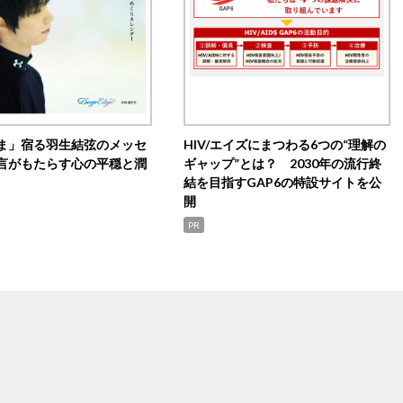
ま」宿る羽生結弦のメッセ
HIV/エイズにまつわる6つの“理解の
言がもたらす心の平穏と潤
ギャップ”とは？ 2030年の流行終
結を目指すGAP6の特設サイトを公
開
PR