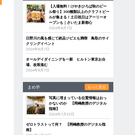
【入場無料！けやきひろば秋のビー
ル祭り】300種類以上のクラフトビー
ルが集まる！土日祝日はアーリーオ
ープンも｜さいたま新都心
2026年8月7日
日野川の風を感じて絶品ジビエも満喫 鳥取のサイ
クリングイベント
2026年8月7日
オールデイダイニングを一新 ヒルトン東京お台
場、改装進む
2026年8月7日
まめ学
もっと見る
写真に埋まっている位置情報はおっ
かないのか 【岡嶋教授のデジタル
指南】
2026年7月22日
ゼロトラストって何？ 【岡嶋教授のデジタル指
南】