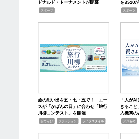
ドナルド・トーナメントが開幕
をBS1
,
,
スポーツ
スポーツ
旅の思い出を五・七・五で！ エー
「人がA
スが「かばんの日」に合わせ「旅行
きること
川柳コンテスト」を開催
入機関の
,
,
,
,
,
おでかけ
ファッション
ライフスタイル
デジもの