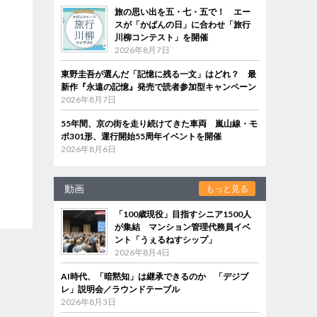
旅の思い出を五・七・五で！ エー
スが「かばんの日」に合わせ「旅行
川柳コンテスト」を開催
2026年8月7日
東野圭吾が選んだ「記憶に残る一文」はどれ？ 最
新作『永遠の記憶』発売で読者参加型キャンペーン
2026年8月7日
55年間、京の街を走り続けてきた車両 嵐山線・モ
ボ301形、運行開始55周年イベントを開催
2026年8月6日
動画
もっと見る
「100歳現役」目指すシニア1500人
が集結 マンション管理代務員イベ
ント「うぇるねすシップ」
2026年8月4日
AI時代、「暗黙知」は継承できるのか 「デジブ
レ」説明会／ラウンドテーブル
2026年8月3日