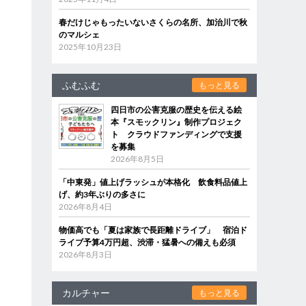
春だけじゃもったいないさくらの名所、加治川で秋
のマルシェ
2025年10月23日
ふむふむ
もっと見る
四日市の公害克服の歴史を伝える絵
本『スモックリン』制作プロジェク
ト クラウドファンディングで支援
を募集
2026年8月5日
「中東発」値上げラッシュが本格化 飲食料品値上
げ、約3年ぶりの多さに
2026年8月4日
物価高でも「夏は家族で長距離ドライブ」 宿泊ド
ライブ予算4万円超、渋滞・猛暑への備えも必須
2026年8月3日
カルチャー
もっと見る