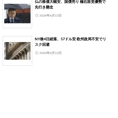
仏の株価大幅安、国債売り 極右政党優勢で
先行き懸念
2024年6月15日
NY株4日続落、57ドル安 欧州政局不安でリ
スク回避
2024年6月15日