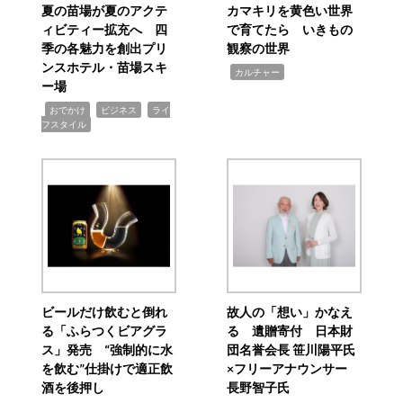
夏の苗場が夏のアクテ
カマキリを黄色い世界
ィビティー拡充へ 四
で育てたら いきもの
季の各魅力を創出プリ
観察の世界
ンスホテル・苗場スキ
,
カルチャー
ー場
,
,
,
おでかけ
ビジネス
ライ
フスタイル
ビールだけ飲むと倒れ
故人の「想い」かなえ
る「ふらつくビアグラ
る 遺贈寄付 日本財
ス」発売 “強制的に水
団名誉会長 笹川陽平氏
を飲む”仕掛けで適正飲
×フリーアナウンサー
酒を後押し
長野智子氏