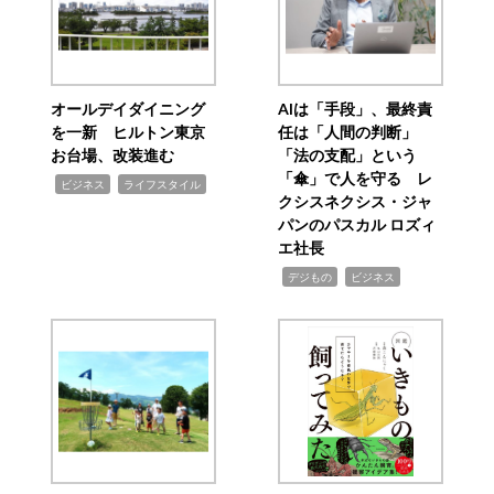
オールデイダイニング
AIは「手段」、最終責
を一新 ヒルトン東京
任は「人間の判断」
お台場、改装進む
「法の支配」という
「傘」で人を守る レ
,
,
ビジネス
ライフスタイル
クシスネクシス・ジャ
パンのパスカル ロズィ
エ社長
,
,
デジもの
ビジネス