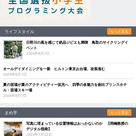
ライフスタイル
もっと見る
日野川の風を感じて絶品ジビエも満喫 鳥取のサイクリングイ
ベント
2026年8月7日
オールデイダイニングを一新 ヒルトン東京お台場、改装進む
2026年8月7日
夏の苗場が夏のアクティビティー拡充へ 四季の各魅力を創出プリンスホテ
ル・苗場スキー場
2026年8月7日
まめ学
もっと見る
写真に埋まっている位置情報はおっかないのか 【岡嶋教授の
デジタル指南】
2026年7月22日