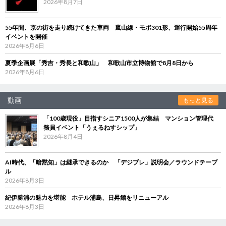
2026年8月7日
55年間、京の街を走り続けてきた車両 嵐山線・モボ301形、運行開始55周年
イベントを開催
2026年8月6日
夏季企画展「秀吉・秀長と和歌山」 和歌山市立博物館で8月8日から
2026年8月6日
動画
もっと見る
「100歳現役」目指すシニア1500人が集結 マンション管理代
務員イベント「うぇるねすシップ」
2026年8月4日
AI時代、「暗黙知」は継承できるのか 「デジブレ」説明会／ラウンドテーブ
ル
2026年8月3日
紀伊勝浦の魅力を堪能 ホテル浦島、日昇館をリニューアル
2026年8月3日