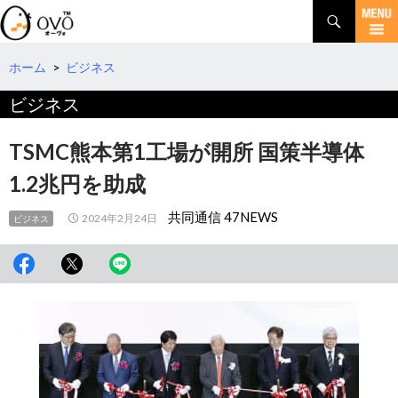
検
索
コ
ン
テ
ホーム
>
ビジネス
ン
ビジネス
ツ
へ
移
TSMC熊本第1工場が開所 国策半導体
動
1.2兆円を助成
共同通信 47NEWS
2024年2月24日
ビジネス