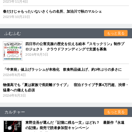
2025年11月4日
春だけじゃもったいないさくらの名所、加治川で秋のマルシェ
2025年10月23日
ふむふむ
もっと見る
四日市の公害克服の歴史を伝える絵本『スモックリン』制作プ
ロジェクト クラウドファンディングで支援を募集
2026年8月5日
「中東発」値上げラッシュが本格化 飲食料品値上げ、約3年ぶりの多さに
2026年8月4日
物価高でも「夏は家族で長距離ドライブ」 宿泊ドライブ予算4万円超、渋滞・
猛暑への備えも必須
2026年8月3日
カルチャー
もっと見る
東野圭吾が選んだ「記憶に残る一文」はどれ？ 最新作『永遠
の記憶』発売で読者参加型キャンペーン