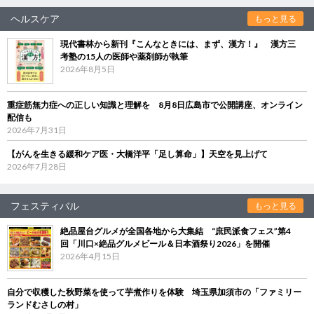
ヘルスケア
もっと見る
現代書林から新刊『こんなときには、まず、漢方！』 漢方三
考塾の15人の医師や薬剤師が執筆
2026年8月5日
重症筋無力症への正しい知識と理解を 8月8日広島市で公開講座、オンライン
配信も
2026年7月31日
【がんを生きる緩和ケア医・大橋洋平「足し算命」】天空を見上げて
2026年7月28日
フェスティバル
もっと見る
絶品屋台グルメが全国各地から大集結 “庶民派食フェス”第4
回「川口×絶品グルメビール＆日本酒祭り2026」を開催
2026年4月15日
自分で収穫した秋野菜を使って芋煮作りを体験 埼玉県加須市の「ファミリー
ランドむさしの村」