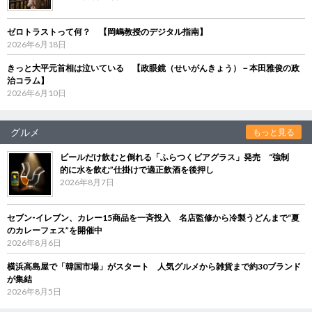
ゼロトラストって何？ 【岡嶋教授のデジタル指南】
2026年6月18日
きっと大平元首相は泣いている 【政眼鏡（せいがんきょう）－本田雅俊の政
治コラム】
2026年6月10日
グルメ
もっと見る
ビールだけ飲むと倒れる「ふらつくビアグラス」発売 “強制
的に水を飲む”仕掛けで適正飲酒を後押し
2026年8月7日
セブン‐イレブン、カレー15商品を一斉投入 名店監修から冷製うどんまで“夏
のカレーフェス”を開催中
2026年8月6日
横浜高島屋で「韓国市場」がスタート 人気グルメから雑貨まで約30ブランド
が集結
2026年8月5日