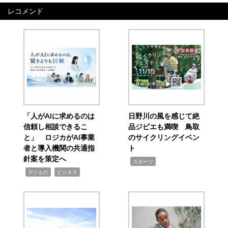
レコメンド
「人がAIに求めるのは
日野川の風を感じて絶
信頼し相談できるこ
品ジビエも満喫 鳥取
と」 ロジカがAI事業
のサイクリングイベン
者と導入機関の共通指
ト
針案を策定へ
,
スポーツ
,
,
デジもの
ビジネス