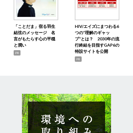
「ことだま」宿る羽生
HIV/エイズにまつわる6
結弦のメッセージ 名
つの“理解のギャッ
言がもたらす心の平穏
プ”とは？ 2030年の流
と潤い
行終結を目指すGAP6の
特設サイトを公開
PR
PR