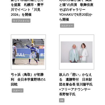
を提案 札幌市・豊平
と猫”の共演 歌舞伎座
川でイベント「川見
そばのギャラリー
2026」を開催
YOHAKUで8月20日か
ら開催
,
ライフスタイル
,
カルチャー
弓ヶ浜（鳥取）が初勝
故人の「想い」かなえ
利 全日本学童野球の1
る 遺贈寄付 日本財
回戦
団名誉会長 笹川陽平氏
×フリーアナウンサー
,
スポーツ
長野智子氏
PR