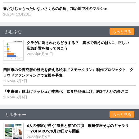
春だけじゃもったいないさくらの名所、加治川で秋のマルシェ
2025年10月23日
ふむふむ
もっと見る
クラゲに刺されたらどうする？ 真水で洗うのはNG、正しい
応急処置を知っておこう
2026年8月10日
四日市の公害克服の歴史を伝える絵本『スモックリン』制作プロジェクト ク
ラウドファンディングで支援を募集
2026年8月5日
「中東発」値上げラッシュが本格化 飲食料品値上げ、約3年ぶりの多さに
2026年8月4日
カルチャー
もっと見る
6人の作家が描く“風景と猫”の共演 歌舞伎座そばのギャラリ
ーYOHAKUで8月20日から開催
2026年8月9日