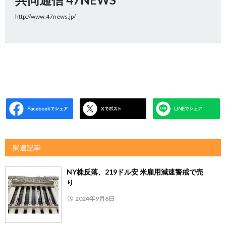
http://www.47news.jp/
関連記事
NY株反落、219ドル安 米雇用減速警戒で売
り
2024年9月6日