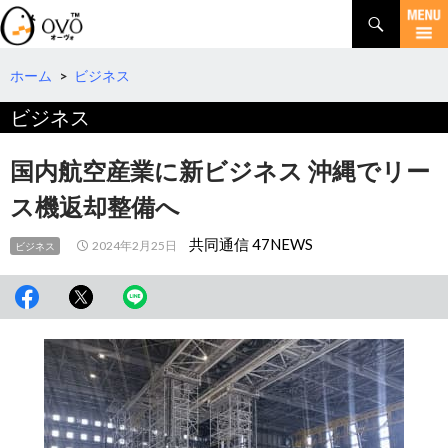
検
索
コ
ン
テ
ホーム
>
ビジネス
ン
ビジネス
ツ
へ
移
国内航空産業に新ビジネス 沖縄でリー
動
ス機返却整備へ
共同通信 47NEWS
2024年2月25日
ビジネス