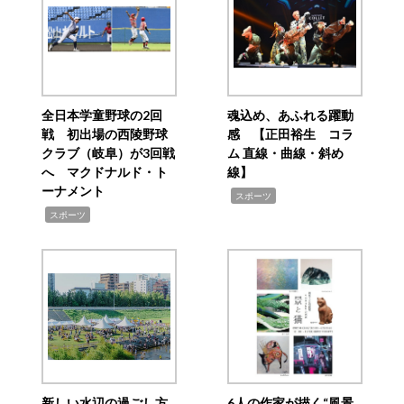
全日本学童野球の2回
魂込め、あふれる躍動
戦 初出場の西陵野球
感 【正田裕生 コラ
クラブ（岐阜）が3回戦
ム 直線・曲線・斜め
へ マクドナルド・ト
線】
ーナメント
,
スポーツ
,
スポーツ
新しい水辺の過ごし方
6人の作家が描く“風景