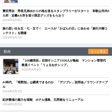
豊臣秀吉・秀長兄弟ゆかりの地を巡るスタンプラリーがスタート 和歌山市内5
カ所・近畿6カ所を巡り限定グッズをもらおう
2026年8月8日
旅の思い出を五・七・五で！ エースが「かばんの日」に合わせ「旅行川柳コ
ンテスト」を開催
2026年8月7日
動画
もっと見る
「100歳現役」目指すシニア1500人が集結 マンション管理代
務員イベント「うぇるねすシップ」
2026年8月4日
AI時代、「暗黙知」は継承できるのか 「デジブレ」説明会／ラウンドテーブ
ル
2026年8月3日
紀伊勝浦の魅力を堪能 ホテル浦島、日昇館をリニューアル
2026年8月3日