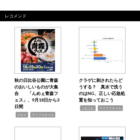
レコメンド
秋の日比谷公園に青森
クラゲに刺されたらど
のおいしいものが大集
うする？ 真水で洗う
合 「んめぇ青森フ
のはNG、正しい応急処
ェス」、9月18日から3
置を知っておこう
日間
,
,
ふむふむ
ライフスタイル
,
,
グルメ
ライフスタイル