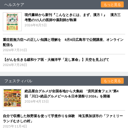
ヘルスケア
もっと見る
現代書林から新刊『こんなときには、まず、漢方！』 漢方三
考塾の15人の医師や薬剤師が執筆
2026年8月5日
重症筋無力症への正しい知識と理解を 8月8日広島市で公開講座、オンライン
配信も
2026年7月31日
【がんを生きる緩和ケア医・大橋洋平「足し算命」】天空を見上げて
2026年7月28日
フェスティバル
もっと見る
絶品屋台グルメが全国各地から大集結 “庶民派食フェス”第4
回「川口×絶品グルメビール＆日本酒祭り2026」を開催
2026年4月15日
自分で収穫した秋野菜を使って芋煮作りを体験 埼玉県加須市の「ファミリー
ランドむさしの村」
2025年11月4日