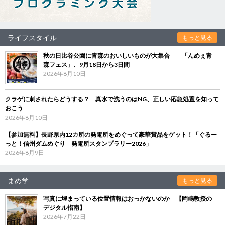
ライフスタイル
もっと見る
秋の日比谷公園に青森のおいしいものが大集合 「んめぇ青
森フェス」、9月18日から3日間
2026年8月10日
クラゲに刺されたらどうする？ 真水で洗うのはNG、正しい応急処置を知って
おこう
2026年8月10日
【参加無料】長野県内12カ所の発電所をめぐって豪華賞品をゲット！「ぐるー
っと！信州ダムめぐり 発電所スタンプラリー2026」
2026年8月9日
まめ学
もっと見る
写真に埋まっている位置情報はおっかないのか 【岡嶋教授の
デジタル指南】
2026年7月22日