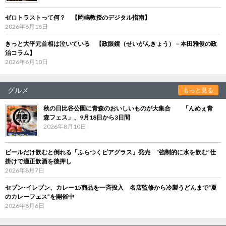
ゼロトラストって何？ 【岡嶋教授のデジタル指南】
2026年6月18日
きっと大平元首相は泣いている 【政眼鏡（せいがんきょう）－本田雅俊の政
治コラム】
2026年6月10日
グルメ
もっと見る
秋の日比谷公園に青森のおいしいものが大集合 「んめぇ青
森フェス」、9月18日から3日間
2026年8月10日
ビールだけ飲むと倒れる「ふらつくビアグラス」発売 “強制的に水を飲む”仕
掛けで適正飲酒を後押し
2026年8月7日
セブン‐イレブン、カレー15商品を一斉投入 名店監修から冷製うどんまで“夏
のカレーフェス”を開催中
2026年8月6日