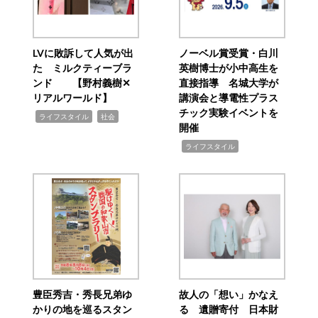
LVに敗訴して人気が出
ノーベル賞受賞・白川
た ミルクティーブラ
英樹博士が小中高生を
ンド 【野村義樹✕
直接指導 名城大学が
リアルワールド】
講演会と導電性プラス
チック実験イベントを
,
,
ライフスタイル
社会
開催
,
ライフスタイル
豊臣秀吉・秀長兄弟ゆ
故人の「想い」かなえ
かりの地を巡るスタン
る 遺贈寄付 日本財