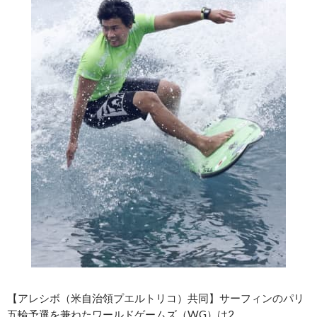
【アレシボ（米自治領プエルトリコ）共同】サーフィンのパリ
五輪予選を兼ねたワールドゲームズ（WG）は2……