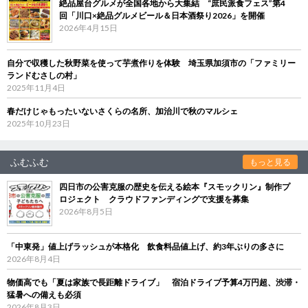
絶品屋台グルメが全国各地から大集結 “庶民派食フェス”第4
回「川口×絶品グルメビール＆日本酒祭り2026」を開催
2026年4月15日
自分で収穫した秋野菜を使って芋煮作りを体験 埼玉県加須市の「ファミリー
ランドむさしの村」
2025年11月4日
春だけじゃもったいないさくらの名所、加治川で秋のマルシェ
2025年10月23日
ふむふむ
もっと見る
四日市の公害克服の歴史を伝える絵本『スモックリン』制作プ
ロジェクト クラウドファンディングで支援を募集
2026年8月5日
「中東発」値上げラッシュが本格化 飲食料品値上げ、約3年ぶりの多さに
2026年8月4日
物価高でも「夏は家族で長距離ドライブ」 宿泊ドライブ予算4万円超、渋滞・
猛暑への備えも必須
2026年8月3日