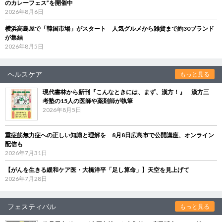
のカレーフェス”を開催中
2026年8月6日
横浜高島屋で「韓国市場」がスタート 人気グルメから雑貨まで約30ブランド
が集結
2026年8月5日
ヘルスケア
もっと見る
現代書林から新刊『こんなときには、まず、漢方！』 漢方三
考塾の15人の医師や薬剤師が執筆
2026年8月5日
重症筋無力症への正しい知識と理解を 8月8日広島市で公開講座、オンライン
配信も
2026年7月31日
【がんを生きる緩和ケア医・大橋洋平「足し算命」】天空を見上げて
2026年7月28日
フェスティバル
もっと見る