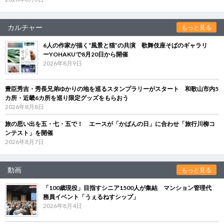
カルチャー
もっと見る
6人の作家が描く“風景と猫”の共演 歌舞伎座そばのギャラリ
ーYOHAKUで8月20日から開催
2026年8月9日
豊臣秀吉・秀長兄弟ゆかりの地を巡るスタンプラリーがスタート 和歌山市内5
カ所・近畿6カ所を巡り限定グッズをもらおう
2026年8月8日
旅の思い出を五・七・五で！ エースが「かばんの日」に合わせ「旅行川柳コ
ンテスト」を開催
2026年8月7日
動画
もっと見る
「100歳現役」目指すシニア1500人が集結 マンション管理代
務員イベント「うぇるねすシップ」
2026年8月4日