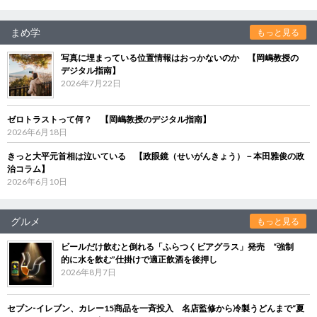
まめ学
もっと見る
写真に埋まっている位置情報はおっかないのか 【岡嶋教授の
デジタル指南】
2026年7月22日
ゼロトラストって何？ 【岡嶋教授のデジタル指南】
2026年6月18日
きっと大平元首相は泣いている 【政眼鏡（せいがんきょう）－本田雅俊の政
治コラム】
2026年6月10日
グルメ
もっと見る
ビールだけ飲むと倒れる「ふらつくビアグラス」発売 “強制
的に水を飲む”仕掛けで適正飲酒を後押し
2026年8月7日
セブン‐イレブン、カレー15商品を一斉投入 名店監修から冷製うどんまで“夏