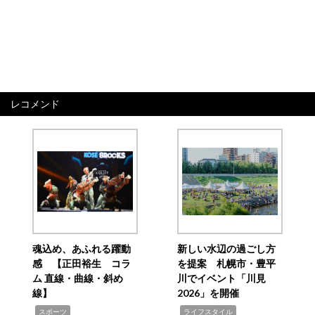
レコメンド
魂込め、あふれる躍動
新しい水辺の過ごし方
感 【正田裕生 コラ
を提案 札幌市・豊平
ム 直線・曲線・斜め
川でイベント「川見
線】
2026」を開催
,
,
スポーツ
ライフスタイル