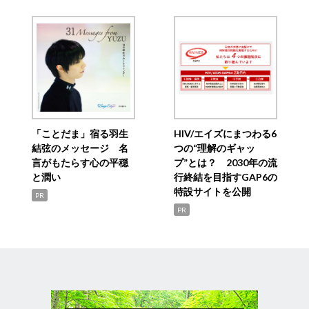
「ことだま」宿る羽生
HIV/エイズにまつわる6
結弦のメッセージ 名
つの“理解のギャッ
言がもたらす心の平穏
プ”とは？ 2030年の流
と潤い
行終結を目指すGAP6の
特設サイトを公開
PR
PR