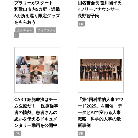
プラリーがスタート
団名誉会長 笹川陽平氏
和歌山市内5カ所・近畿
×フリーアナウンサー
6カ所を巡り限定グッズ
長野智子氏
をもらおう
PR
,
,
カルチャー
ライフスタイ
ル
CAR T細胞療法はチー
「第4回科学的人事アワ
ム医療だ！ 医療従事
ード2025」を開催 デ
者の情熱、患者さんの
ータとAIで変わる人事
思いを伝えるドキュメ
戦略 科学的人事の最
ンタリー動画を公開中
新事例
PR
PR