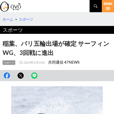
検
索
コ
ン
テ
ホーム
>
スポーツ
ン
スポーツ
ツ
へ
移
稲葉、パリ五輪出場が確定 サーフィン
動
WG、3回戦に進出
共同通信 47NEWS
2024年2月26日
スポーツ