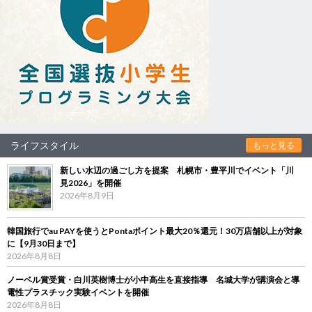
ライフスタイル
もっと見る
新しい水辺の過ごし方を提案 札幌市・豊平川でイベント「川
見2026」を開催
2026年8月9日
韓国旅行でau PAYを使うとPontaポイント最大20％還元！30万店舗以上が対象
に【9月30日まで】
2026年8月8日
ノーベル賞受賞・白川英樹博士が小中高生を直接指導 名城大学が講演会と導
電性プラスチック実験イベントを開催
2026年8月8日