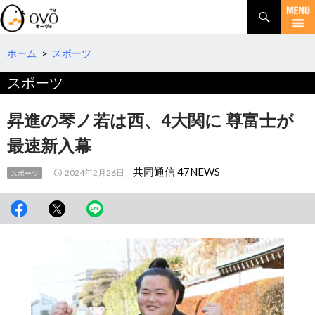
検
索
コ
ン
テ
ホーム
>
スポーツ
ン
スポーツ
ツ
へ
移
昇進の琴ノ若は西、4大関に 尊富士が
動
最速新入幕
共同通信 47NEWS
2024年2月26日
スポーツ