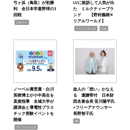
弓ヶ浜（鳥取）が初勝
LVに敗訴して人気が出
利 全日本学童野球の1
た ミルクティーブラ
回戦
ンド 【野村義樹✕
リアルワールド】
,
スポーツ
,
,
ライフスタイル
社会
ノーベル賞受賞・白川
故人の「想い」かなえ
英樹博士が小中高生を
る 遺贈寄付 日本財
直接指導 名城大学が
団名誉会長 笹川陽平氏
講演会と導電性プラス
×フリーアナウンサー
チック実験イベントを
長野智子氏
開催
PR
,
ライフスタイル