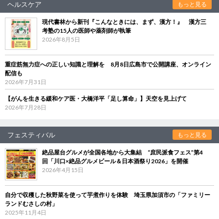
ヘルスケア
もっと見る
現代書林から新刊『こんなときには、まず、漢方！』 漢方三
考塾の15人の医師や薬剤師が執筆
2026年8月5日
重症筋無力症への正しい知識と理解を 8月8日広島市で公開講座、オンライン
配信も
2026年7月31日
【がんを生きる緩和ケア医・大橋洋平「足し算命」】天空を見上げて
2026年7月28日
フェスティバル
もっと見る
絶品屋台グルメが全国各地から大集結 “庶民派食フェス”第4
回「川口×絶品グルメビール＆日本酒祭り2026」を開催
2026年4月15日
自分で収穫した秋野菜を使って芋煮作りを体験 埼玉県加須市の「ファミリー
ランドむさしの村」
2025年11月4日