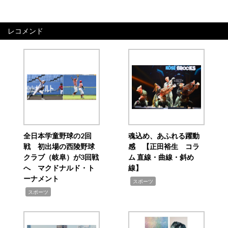
レコメンド
全日本学童野球の2回
魂込め、あふれる躍動
戦 初出場の西陵野球
感 【正田裕生 コラ
クラブ（岐阜）が3回戦
ム 直線・曲線・斜め
へ マクドナルド・ト
線】
ーナメント
,
スポーツ
,
スポーツ