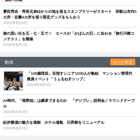
豊臣秀吉・秀長兄弟ゆかりの地を巡るスタンプラリーがスタート 和歌山市内5
カ所・近畿6カ所を巡り限定グッズをもらおう
2026年8月8日
旅の思い出を五・七・五で！ エースが「かばんの日」に合わせ「旅行川柳コ
ンテスト」を開催
2026年8月7日
動画
もっと見る
「100歳現役」目指すシニア1500人が集結 マンション管理代
務員イベント「うぇるねすシップ」
2026年8月4日
AI時代、「暗黙知」は継承できるのか 「デジブレ」説明会／ラウンドテーブ
ル
2026年8月3日
紀伊勝浦の魅力を堪能 ホテル浦島、日昇館をリニューアル
2026年8月3日