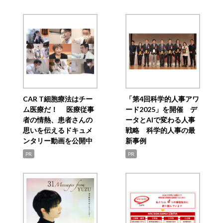
CAR T細胞療法はチー
「第4回科学的人事アワ
ム医療だ！ 医療従事
ード2025」を開催 デ
者の情熱、患者さんの
ータとAIで変わる人事
思いを伝えるドキュメ
戦略 科学的人事の最
ンタリー動画を公開中
新事例
PR
PR