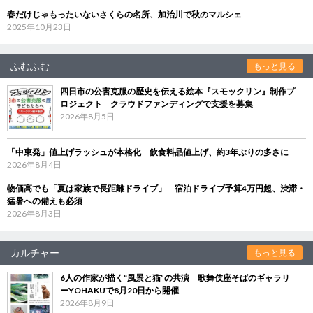
春だけじゃもったいないさくらの名所、加治川で秋のマルシェ
2025年10月23日
ふむふむ
もっと見る
四日市の公害克服の歴史を伝える絵本『スモックリン』制作プ
ロジェクト クラウドファンディングで支援を募集
2026年8月5日
「中東発」値上げラッシュが本格化 飲食料品値上げ、約3年ぶりの多さに
2026年8月4日
物価高でも「夏は家族で長距離ドライブ」 宿泊ドライブ予算4万円超、渋滞・
猛暑への備えも必須
2026年8月3日
カルチャー
もっと見る
6人の作家が描く“風景と猫”の共演 歌舞伎座そばのギャラリ
ーYOHAKUで8月20日から開催
2026年8月9日