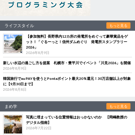
ライフスタイル
もっと見る
【参加無料】長野県内12カ所の発電所をめぐって豪華賞品をゲ
ット！「ぐるーっと！信州ダムめぐり 発電所スタンプラリー
2026」
2026年8月9日
新しい水辺の過ごし方を提案 札幌市・豊平川でイベント「川見2026」を開催
2026年8月9日
韓国旅行でau PAYを使うとPontaポイント最大20％還元！30万店舗以上が対象
に【9月30日まで】
2026年8月8日
まめ学
もっと見る
写真に埋まっている位置情報はおっかないのか 【岡嶋教授の
デジタル指南】
2026年7月22日