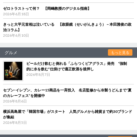
ゼロトラストって何？ 【岡嶋教授のデジタル指南】
2026年6月18日
きっと大平元首相は泣いている 【政眼鏡（せいがんきょう）－本田雅俊の政
治コラム】
2026年6月10日
グルメ
もっと見る
ビールだけ飲むと倒れる「ふらつくビアグラス」発売 “強制
的に水を飲む”仕掛けで適正飲酒を後押し
2026年8月7日
セブン‐イレブン、カレー15商品を一斉投入 名店監修から冷製うどんまで“夏
のカレーフェス”を開催中
2026年8月6日
横浜高島屋で「韓国市場」がスタート 人気グルメから雑貨まで約30ブランド
が集結
2026年8月5日