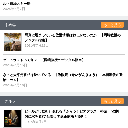
ル・苗場スキー場
2026年8月7日
まめ学
もっと見る
写真に埋まっている位置情報はおっかないのか 【岡嶋教授の
デジタル指南】
2026年7月22日
ゼロトラストって何？ 【岡嶋教授のデジタル指南】
2026年6月18日
きっと大平元首相は泣いている 【政眼鏡（せいがんきょう）－本田雅俊の政
治コラム】
2026年6月10日
グルメ
もっと見る
ビールだけ飲むと倒れる「ふらつくビアグラス」発売 “強制
的に水を飲む”仕掛けで適正飲酒を後押し
2026年8月7日