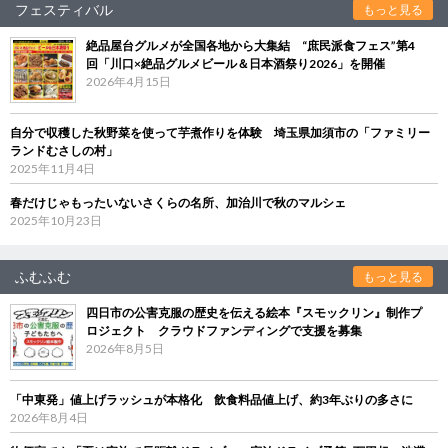
フェスティバル
もっと見る
絶品屋台グルメが全国各地から大集結 “庶民派食フェス”第4
回「川口×絶品グルメビール＆日本酒祭り2026」を開催
2026年4月15日
自分で収穫した秋野菜を使って芋煮作りを体験 埼玉県加須市の「ファミリー
ランドむさしの村」
2025年11月4日
春だけじゃもったいないさくらの名所、加治川で秋のマルシェ
2025年10月23日
ふむふむ
もっと見る
四日市の公害克服の歴史を伝える絵本『スモックリン』制作プ
ロジェクト クラウドファンディングで支援を募集
2026年8月5日
「中東発」値上げラッシュが本格化 飲食料品値上げ、約3年ぶりの多さに
2026年8月4日