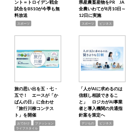
ント＝トロイデン戦全
県産農畜産物をPR JA
試合をBS10が今季も無
全農いわてが8月10日～
料放送
12日に実施
,
,
,
スポーツ
スポーツ
ビジネス
旅の思い出を五・七・
「人がAIに求めるのは
五で！ エースが「か
信頼し相談できるこ
ばんの日」に合わせ
と」 ロジカがAI事業
「旅行川柳コンテス
者と導入機関の共通指
ト」を開催
針案を策定へ
,
,
,
,
,
おでかけ
ファッション
デジもの
ビジネス
ライフスタイル