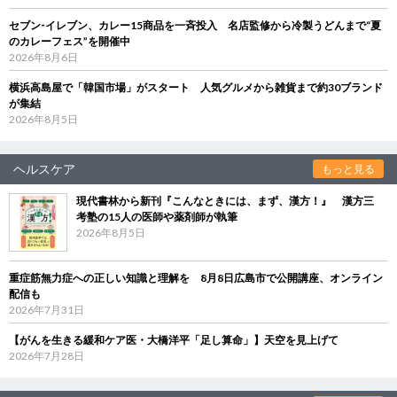
セブン‐イレブン、カレー15商品を一斉投入 名店監修から冷製うどんまで“夏
のカレーフェス”を開催中
2026年8月6日
横浜高島屋で「韓国市場」がスタート 人気グルメから雑貨まで約30ブランド
が集結
2026年8月5日
ヘルスケア
もっと見る
現代書林から新刊『こんなときには、まず、漢方！』 漢方三
考塾の15人の医師や薬剤師が執筆
2026年8月5日
重症筋無力症への正しい知識と理解を 8月8日広島市で公開講座、オンライン
配信も
2026年7月31日
【がんを生きる緩和ケア医・大橋洋平「足し算命」】天空を見上げて
2026年7月28日