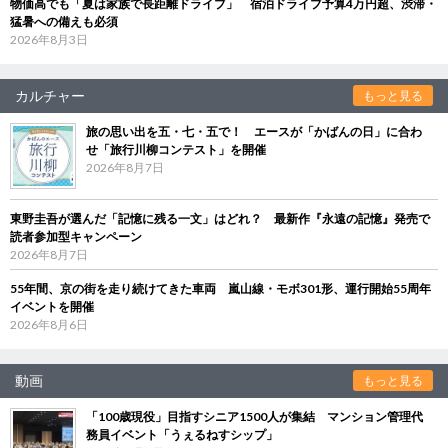
物価高でも「夏は家族で長距離ドライブ」 宿泊ドライブ予算4万円超、渋滞・
猛暑への備えも必須
2026年8月3日
カルチャー
もっと見る
旅の思い出を五・七・五で！ エースが「かばんの日」に合わ
せ「旅行川柳コンテスト」を開催
2026年8月7日
東野圭吾が選んだ「記憶に残る一文」はどれ？ 最新作『永遠の記憶』発売で
読者参加型キャンペーン
2026年8月7日
55年間、京の街を走り続けてきた車両 嵐山線・モボ301形、運行開始55周年
イベントを開催
2026年8月6日
動画
もっと見る
「100歳現役」目指すシニア1500人が集結 マンション管理代
務員イベント「うぇるねすシップ」