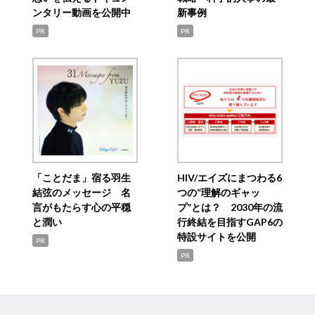
ンタリー動画を公開中
新事例
PR
PR
「ことだま」宿る羽生
HIV/エイズにまつわる6
結弦のメッセージ 名
つの“理解のギャッ
言がもたらす心の平穏
プ”とは？ 2030年の流
と潤い
行終結を目指すGAP6の
特設サイトを公開
PR
PR