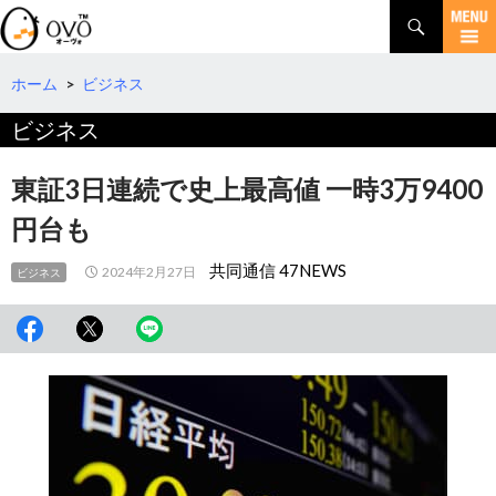
検
索
コ
ン
テ
ホーム
>
ビジネス
ン
ビジネス
ツ
へ
移
東証3日連続で史上最高値 一時3万9400
動
円台も
共同通信 47NEWS
2024年2月27日
ビジネス