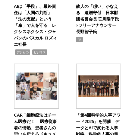
AIは「手段」、最終責
故人の「想い」かなえ
任は「人間の判断」
る 遺贈寄付 日本財
「法の支配」という
団名誉会長 笹川陽平氏
「傘」で人を守る レ
×フリーアナウンサー
クシスネクシス・ジャ
長野智子氏
パンのパスカル ロズィ
PR
エ社長
,
,
デジもの
ビジネス
CAR T細胞療法はチー
「第4回科学的人事アワ
ム医療だ！ 医療従事
ード2025」を開催 デ
者の情熱、患者さんの
ータとAIで変わる人事
思いを伝えるドキュメ
戦略 科学的人事の最