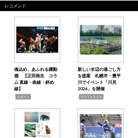
レコメンド
魂込め、あふれる躍動
新しい水辺の過ごし方
感 【正田裕生 コラ
を提案 札幌市・豊平
ム 直線・曲線・斜め
川でイベント「川見
線】
2026」を開催
,
,
スポーツ
ライフスタイル