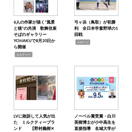
6人の作家が描く“風景
弓ヶ浜（鳥取）が初勝
と猫”の共演 歌舞伎座
利 全日本学童野球の1
そばのギャラリー
回戦
YOHAKUで8月20日か
,
スポーツ
ら開催
,
カルチャー
LVに敗訴して人気が出
ノーベル賞受賞・白川
た ミルクティーブラ
英樹博士が小中高生を
ンド 【野村義樹✕
直接指導 名城大学が