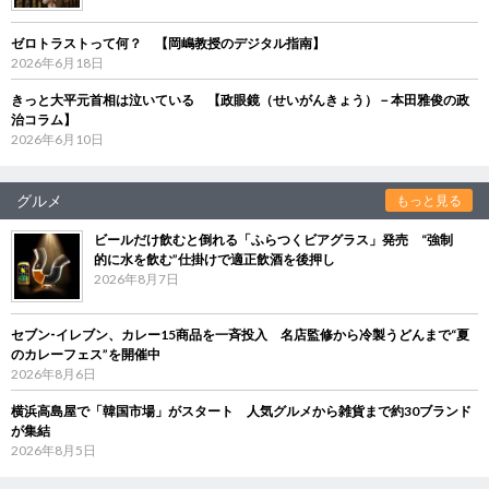
ゼロトラストって何？ 【岡嶋教授のデジタル指南】
2026年6月18日
きっと大平元首相は泣いている 【政眼鏡（せいがんきょう）－本田雅俊の政
治コラム】
2026年6月10日
グルメ
もっと見る
ビールだけ飲むと倒れる「ふらつくビアグラス」発売 “強制
的に水を飲む”仕掛けで適正飲酒を後押し
2026年8月7日
セブン‐イレブン、カレー15商品を一斉投入 名店監修から冷製うどんまで“夏
のカレーフェス”を開催中
2026年8月6日
横浜高島屋で「韓国市場」がスタート 人気グルメから雑貨まで約30ブランド
が集結
2026年8月5日