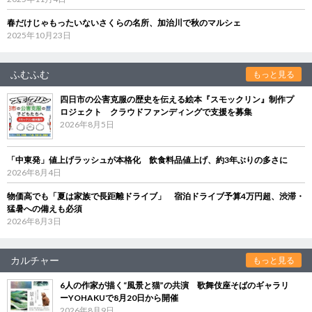
春だけじゃもったいないさくらの名所、加治川で秋のマルシェ
2025年10月23日
ふむふむ
もっと見る
四日市の公害克服の歴史を伝える絵本『スモックリン』制作プ
ロジェクト クラウドファンディングで支援を募集
2026年8月5日
「中東発」値上げラッシュが本格化 飲食料品値上げ、約3年ぶりの多さに
2026年8月4日
物価高でも「夏は家族で長距離ドライブ」 宿泊ドライブ予算4万円超、渋滞・
猛暑への備えも必須
2026年8月3日
カルチャー
もっと見る
6人の作家が描く“風景と猫”の共演 歌舞伎座そばのギャラリ
ーYOHAKUで8月20日から開催
2026年8月9日