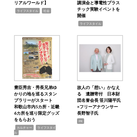
リアルワールド】
講演会と導電性プラス
チック実験イベントを
,
,
ライフスタイル
社会
開催
,
ライフスタイル
豊臣秀吉・秀長兄弟ゆ
故人の「想い」かなえ
かりの地を巡るスタン
る 遺贈寄付 日本財
プラリーがスタート
団名誉会長 笹川陽平氏
和歌山市内5カ所・近畿
×フリーアナウンサー
6カ所を巡り限定グッズ
長野智子氏
をもらおう
PR
,
,
カルチャー
ライフスタイ
ル