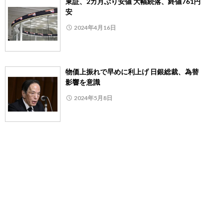
東証、2カ月ぶり安値 大幅続落、終値761円
安
2024年4月16日
物価上振れで早めに利上げ 日銀総裁、為替
影響を意識
2024年5月8日