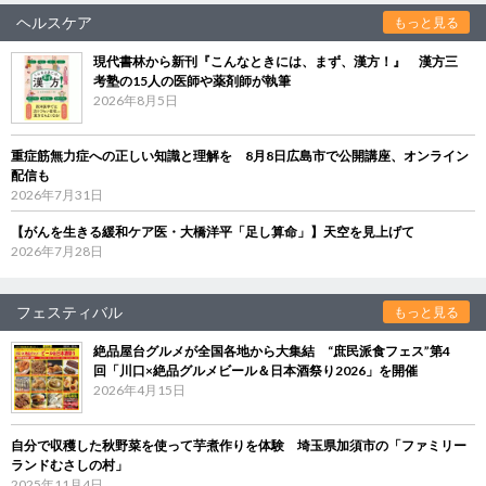
ヘルスケア
もっと見る
現代書林から新刊『こんなときには、まず、漢方！』 漢方三
考塾の15人の医師や薬剤師が執筆
2026年8月5日
重症筋無力症への正しい知識と理解を 8月8日広島市で公開講座、オンライン
配信も
2026年7月31日
【がんを生きる緩和ケア医・大橋洋平「足し算命」】天空を見上げて
2026年7月28日
フェスティバル
もっと見る
絶品屋台グルメが全国各地から大集結 “庶民派食フェス”第4
回「川口×絶品グルメビール＆日本酒祭り2026」を開催
2026年4月15日
自分で収穫した秋野菜を使って芋煮作りを体験 埼玉県加須市の「ファミリー
ランドむさしの村」
2025年11月4日