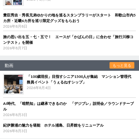
豊臣秀吉・秀長兄弟ゆかりの地を巡るスタンプラリーがスタート 和歌山市内5
カ所・近畿6カ所を巡り限定グッズをもらおう
2026年8月8日
旅の思い出を五・七・五で！ エースが「かばんの日」に合わせ「旅行川柳コ
ンテスト」を開催
2026年8月7日
動画
もっと見る
「100歳現役」目指すシニア1500人が集結 マンション管理代
務員イベント「うぇるねすシップ」
2026年8月4日
AI時代、「暗黙知」は継承できるのか 「デジブレ」説明会／ラウンドテーブ
ル
2026年8月3日
紀伊勝浦の魅力を堪能 ホテル浦島、日昇館をリニューアル
2026年8月3日