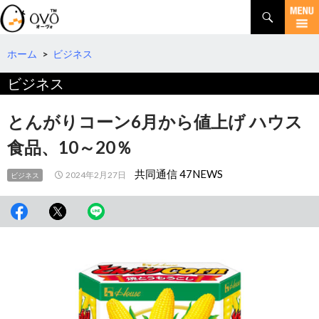
検
索
コ
ン
テ
ホーム
>
ビジネス
ン
ビジネス
ツ
へ
移
とんがりコーン6月から値上げ ハウス
動
食品、10～20％
共同通信 47NEWS
2024年2月27日
ビジネス