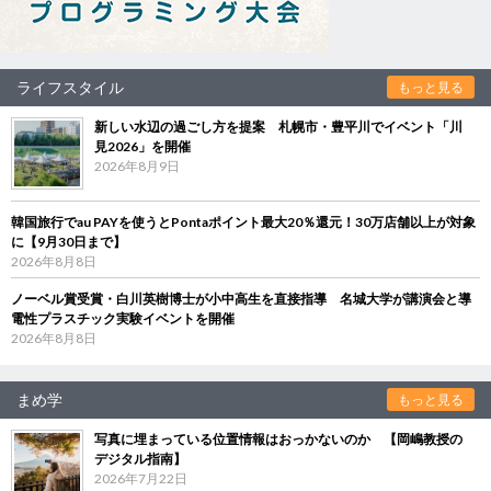
ライフスタイル
もっと見る
新しい水辺の過ごし方を提案 札幌市・豊平川でイベント「川
見2026」を開催
2026年8月9日
韓国旅行でau PAYを使うとPontaポイント最大20％還元！30万店舗以上が対象
に【9月30日まで】
2026年8月8日
ノーベル賞受賞・白川英樹博士が小中高生を直接指導 名城大学が講演会と導
電性プラスチック実験イベントを開催
2026年8月8日
まめ学
もっと見る
写真に埋まっている位置情報はおっかないのか 【岡嶋教授の
デジタル指南】
2026年7月22日