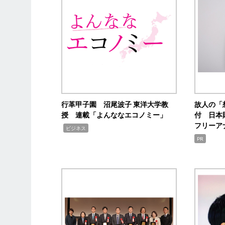
行革甲子園 沼尾波子 東洋大学教
故人の「
授 連載「よんななエコノミー」
付 日本
フリーア
,
ビジネス
PR