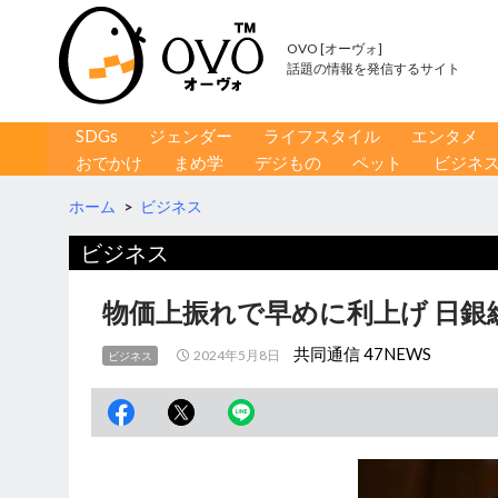
OVO [オーヴォ]
話題の情報を発信するサイト
コンテンツへ移動
検
SDGs
ジェンダー
ライフスタイル
エンタメ
索
おでかけ
まめ学
デジもの
ペット
ビジネ
ホーム
>
ビジネス
ビジネス
物価上振れで早めに利上げ 日銀
共同通信 47NEWS
2024年5月8日
ビジネス