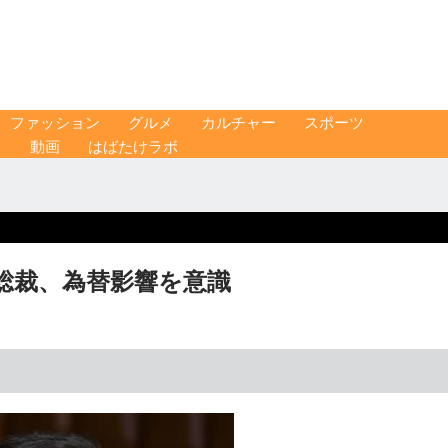
ファッション
グルメ
カルチャー
スポーツ
ス
動画
はばたけラボ
総裁、為替影響を意識