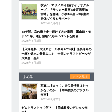
横浜F・マリノス×日清オイリオグル
ープ、「サッカー教室&食育講座 in
宮崎」を開催 小学1年生～3年生の
身体づくりをサポート
2026年8月6日
55年間、京の街を走り続けてきた車両 嵐山線・モ
ボ301形、運行開始55周年イベントを開催
2026年8月6日
【入場無料！大江戸ビール祭り2026秋】仕事帰りの
一杯や週末の昼飲みにも！全国のクラフトビールが
大集合｜品川
2026年8月6日
まめ学
もっと見る
写真に埋まっている位置情報はおっ
かないのか 【岡嶋教授のデジタル
指南】
2026年7月22日
ゼロトラストって何？ 【岡嶋教授のデジタル指