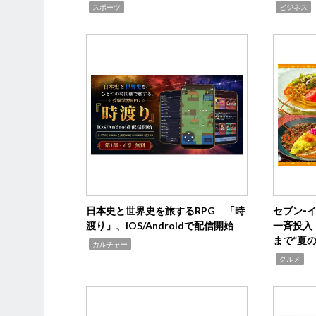
,
,
,
スポーツ
ビジネス
日本史と世界史を旅するRPG 「時
セブン‐
渡り」、iOS/Androidで配信開始
一斉投入
まで“夏
,
カルチャー
,
グルメ