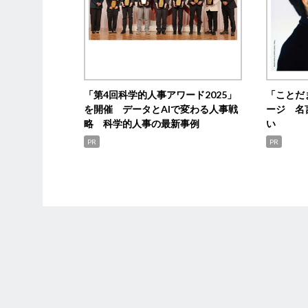
「第4回科学的人事アワード2025」
「ことだ
を開催 データとAIで変わる人事戦
ージ 名
略 科学的人事の最新事例
い
PR
PR