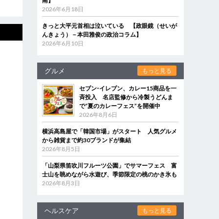
南】
2026年6月18日
きっと大平元首相は泣いている 【政眼鏡（せいが
んきょう）－本田雅俊の政治コラム】
2026年6月10日
グルメ
もっと見る
セブン‐イレブン、カレー15商品を一
斉投入 名店監修から冷製うどんま
で“夏のカレーフェス”を開催中
2026年8月6日
横浜高島屋で「韓国市場」がスタート 人気グルメ
から雑貨まで約30ブランドが集結
2026年8月5日
「山梨県笛吹川フルーツ公園」でサマーフェス 富
士山を眺めながら水遊び、季節限定の桃のかき氷も
2026年8月3日
ヘルスケア
もっと見る