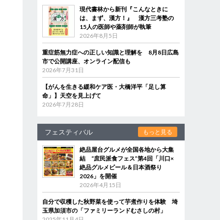
現代書林から新刊『こんなときに
は、まず、漢方！』 漢方三考塾の
15人の医師や薬剤師が執筆
2026年8月5日
重症筋無力症への正しい知識と理解を 8月8日広島
市で公開講座、オンライン配信も
2026年7月31日
【がんを生きる緩和ケア医・大橋洋平「足し算
命」】天空を見上げて
2026年7月28日
フェスティバル
もっと見る
絶品屋台グルメが全国各地から大集
結 “庶民派食フェス”第4回「川口×
絶品グルメビール＆日本酒祭り
2026」を開催
2026年4月15日
自分で収穫した秋野菜を使って芋煮作りを体験 埼
玉県加須市の「ファミリーランドむさしの村」
2025年11月4日