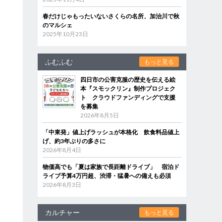
春だけじゃもったいないさくらの名所、加治川で秋
のマルシェ
2025年10月23日
ふむふむ
もっと見る
四日市の公害克服の歴史を伝える絵
本『スモックリン』制作プロジェク
ト クラウドファンディングで支援
を募集
2026年8月5日
「中東発」値上げラッシュが本格化 飲食料品値上
げ、約3年ぶりの多さに
2026年8月4日
物価高でも「夏は家族で長距離ドライブ」 宿泊ド
ライブ予算4万円超、渋滞・猛暑への備えも必須
2026年8月3日
カルチャー
もっと見る