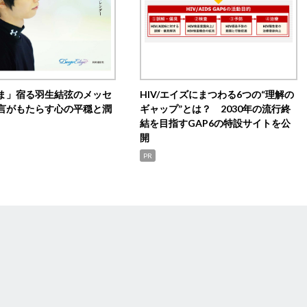
ま」宿る羽生結弦のメッセ
HIV/エイズにまつわる6つの“理解の
言がもたらす心の平穏と潤
ギャップ”とは？ 2030年の流行終
結を目指すGAP6の特設サイトを公
開
PR