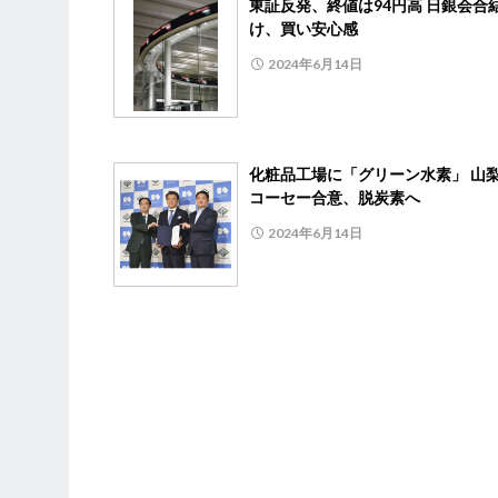
東証反発、終値は94円高 日銀会合
け、買い安心感
2024年6月14日
化粧品工場に「グリーン水素」 山
コーセー合意、脱炭素へ
2024年6月14日