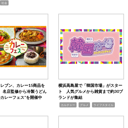
社会
イレブン、カレー15商品を
横浜高島屋で「韓国市場」がスター
 名店監修から冷製うどん
ト 人気グルメから雑貨まで約30ブ
のカレーフェス”を開催中
ランドが集結
,
,
,
カルチャー
グルメ
ライフスタイル