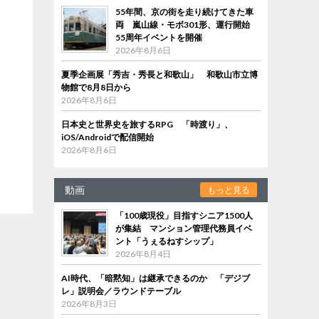
55年間、京の街を走り続けてきた車
両 嵐山線・モボ301形、運行開始
55周年イベントを開催
2026年8月6日
夏季企画展「秀吉・秀長と和歌山」 和歌山市立博
物館で8月8日から
2026年8月6日
日本史と世界史を旅するRPG 「時渡り」、
iOS/Androidで配信開始
2026年8月6日
動画
もっと見る
「100歳現役」目指すシニア1500人
が集結 マンション管理代務員イベ
ント「うぇるねすシップ」
2026年8月4日
AI時代、「暗黙知」は継承できるのか 「デジブ
レ」説明会／ラウンドテーブル
2026年8月3日