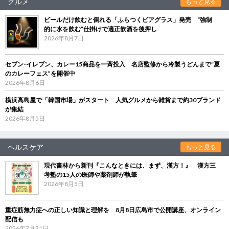
グルメ
もっと見る
ビールだけ飲むと倒れる「ふらつくビアグラス」発売 “強制
的に水を飲む”仕掛けで適正飲酒を後押し
2026年8月7日
セブン‐イレブン、カレー15商品を一斉投入 名店監修から冷製うどんまで“夏
のカレーフェス”を開催中
2026年8月6日
横浜高島屋で「韓国市場」がスタート 人気グルメから雑貨まで約30ブランド
が集結
2026年8月5日
ヘルスケア
もっと見る
現代書林から新刊『こんなときには、まず、漢方！』 漢方三
考塾の15人の医師や薬剤師が執筆
2026年8月5日
重症筋無力症への正しい知識と理解を 8月8日広島市で公開講座、オンライン
配信も
2026年7月31日