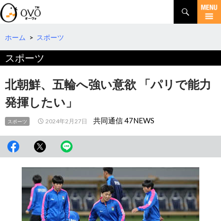
検
索
コ
ン
テ
ホーム
>
スポーツ
ン
スポーツ
ツ
へ
移
北朝鮮、五輪へ強い意欲 「パリで能力
動
発揮したい」
共同通信 47NEWS
2024年2月27日
スポーツ