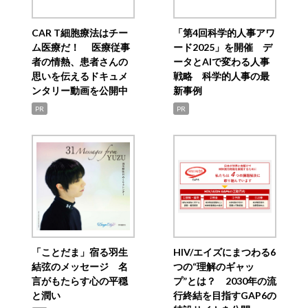
CAR T細胞療法はチー
「第4回科学的人事アワ
ム医療だ！ 医療従事
ード2025」を開催 デ
者の情熱、患者さんの
ータとAIで変わる人事
思いを伝えるドキュメ
戦略 科学的人事の最
ンタリー動画を公開中
新事例
PR
PR
「ことだま」宿る羽生
HIV/エイズにまつわる6
結弦のメッセージ 名
つの“理解のギャッ
言がもたらす心の平穏
プ”とは？ 2030年の流
と潤い
行終結を目指すGAP6の