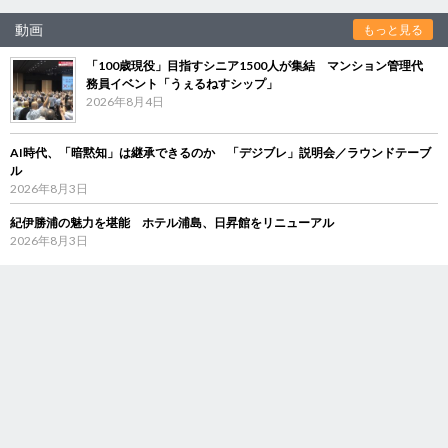
動画
もっと見る
「100歳現役」目指すシニア1500人が集結 マンション管理代
務員イベント「うぇるねすシップ」
2026年8月4日
AI時代、「暗黙知」は継承できるのか 「デジブレ」説明会／ラウンドテーブ
ル
2026年8月3日
紀伊勝浦の魅力を堪能 ホテル浦島、日昇館をリニューアル
2026年8月3日