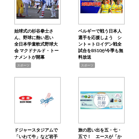
始球式の杉谷拳士さ
ベルギーで戦う日本人
ん、野球に熱い思い
選手を応援しよう シ
全日本学童軟式野球大
ント＝トロイデン戦全
会 マクドナルド・トー
試合をBS10が今季も無
ナメントが開幕
料放送
,
,
スポーツ
スポーツ
ドジャースタジアムで
旅の思い出を五・七・
「いわて牛」など岩手
五で！ エースが「か