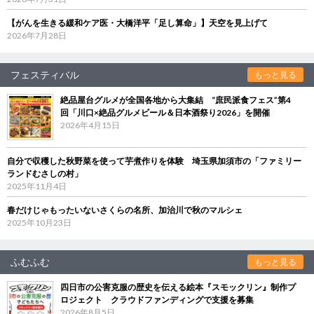
【がんを生きる緩和ケア医・大橋洋平「足し算命」】天空を見上げて
2026年7月28日
フェスティバル
もっと見る
絶品屋台グルメが全国各地から大集結 “庶民派食フェス”第4
回「川口×絶品グルメビール＆日本酒祭り2026」を開催
2026年4月15日
自分で収穫した秋野菜を使って芋煮作りを体験 埼玉県加須市の「ファミリー
ランドむさしの村」
2025年11月4日
春だけじゃもったいないさくらの名所、加治川で秋のマルシェ
2025年10月23日
ふむふむ
もっと見る
四日市の公害克服の歴史を伝える絵本『スモックリン』制作プ
ロジェクト クラウドファンディングで支援を募集
2026年8月5日