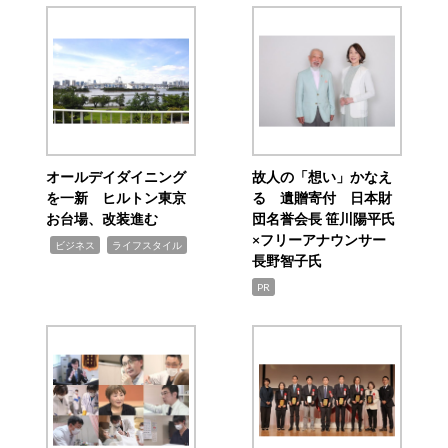
オールデイダイニング
故人の「想い」かなえ
を一新 ヒルトン東京
る 遺贈寄付 日本財
お台場、改装進む
団名誉会長 笹川陽平氏
×フリーアナウンサー
,
,
ビジネス
ライフスタイル
長野智子氏
PR