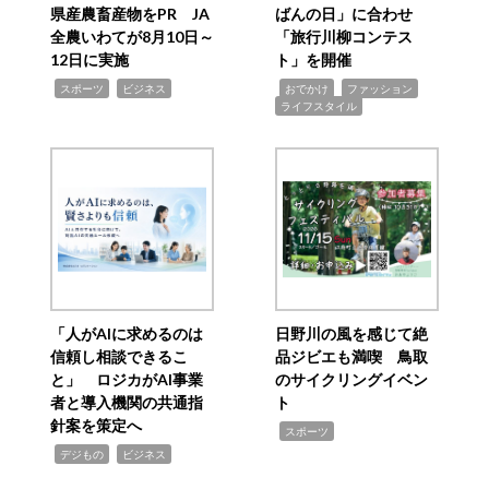
県産農畜産物をPR JA
ばんの日」に合わせ
全農いわてが8月10日～
「旅行川柳コンテス
12日に実施
ト」を開催
,
,
,
,
,
スポーツ
ビジネス
おでかけ
ファッション
ライフスタイル
「人がAIに求めるのは
日野川の風を感じて絶
信頼し相談できるこ
品ジビエも満喫 鳥取
と」 ロジカがAI事業
のサイクリングイベン
者と導入機関の共通指
ト
針案を策定へ
,
スポーツ
,
,
デジもの
ビジネス