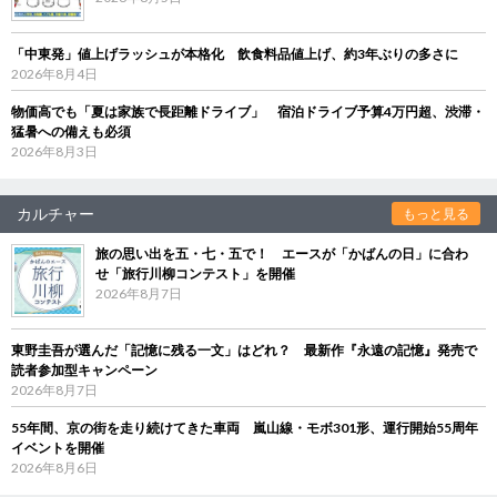
「中東発」値上げラッシュが本格化 飲食料品値上げ、約3年ぶりの多さに
2026年8月4日
物価高でも「夏は家族で長距離ドライブ」 宿泊ドライブ予算4万円超、渋滞・
猛暑への備えも必須
2026年8月3日
カルチャー
もっと見る
旅の思い出を五・七・五で！ エースが「かばんの日」に合わ
せ「旅行川柳コンテスト」を開催
2026年8月7日
東野圭吾が選んだ「記憶に残る一文」はどれ？ 最新作『永遠の記憶』発売で
読者参加型キャンペーン
2026年8月7日
55年間、京の街を走り続けてきた車両 嵐山線・モボ301形、運行開始55周年
イベントを開催
2026年8月6日