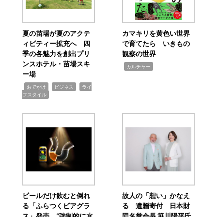
夏の苗場が夏のアクテ
カマキリを黄色い世界
ィビティー拡充へ 四
で育てたら いきもの
季の各魅力を創出プリ
観察の世界
ンスホテル・苗場スキ
,
カルチャー
ー場
,
,
,
おでかけ
ビジネス
ライ
フスタイル
ビールだけ飲むと倒れ
故人の「想い」かなえ
る「ふらつくビアグラ
る 遺贈寄付 日本財
ス」発売 “強制的に水
団名誉会長 笹川陽平氏