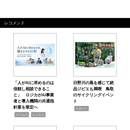
レコメンド
「人がAIに求めるのは
日野川の風を感じて絶
信頼し相談できるこ
品ジビエも満喫 鳥取
と」 ロジカがAI事業
のサイクリングイベン
者と導入機関の共通指
ト
針案を策定へ
,
スポーツ
,
,
デジもの
ビジネス