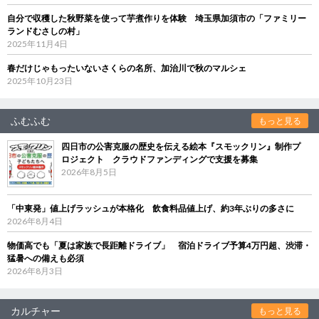
自分で収穫した秋野菜を使って芋煮作りを体験 埼玉県加須市の「ファミリー
ランドむさしの村」
2025年11月4日
春だけじゃもったいないさくらの名所、加治川で秋のマルシェ
2025年10月23日
ふむふむ
もっと見る
四日市の公害克服の歴史を伝える絵本『スモックリン』制作プ
ロジェクト クラウドファンディングで支援を募集
2026年8月5日
「中東発」値上げラッシュが本格化 飲食料品値上げ、約3年ぶりの多さに
2026年8月4日
物価高でも「夏は家族で長距離ドライブ」 宿泊ドライブ予算4万円超、渋滞・
猛暑への備えも必須
2026年8月3日
カルチャー
もっと見る