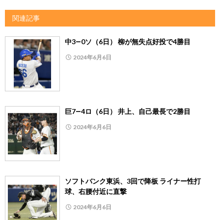
関連記事
中3―0ソ（6日） 柳が無失点好投で4勝目
2024年6月6日
巨7―4ロ（6日） 井上、自己最長で2勝目
2024年6月6日
ソフトバンク東浜、3回で降板 ライナー性打
球、右腰付近に直撃
2024年6月6日