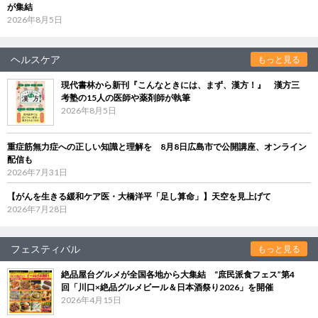
が集結
2026年8月5日
ヘルスケア
もっと見る
現代書林から新刊『こんなときには、まず、漢方！』 漢方三
考塾の15人の医師や薬剤師が執筆
2026年8月5日
重症筋無力症への正しい知識と理解を 8月8日広島市で公開講座、オンライン
配信も
2026年7月31日
【がんを生きる緩和ケア医・大橋洋平「足し算命」】天空を見上げて
2026年7月28日
フェスティバル
もっと見る
絶品屋台グルメが全国各地から大集結 “庶民派食フェス”第4
回「川口×絶品グルメビール＆日本酒祭り2026」を開催
2026年4月15日