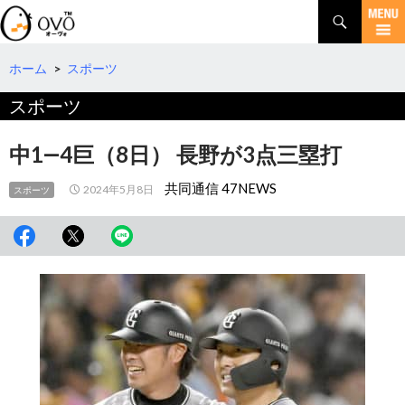
検
索
コ
ン
テ
ホーム
>
スポーツ
ン
スポーツ
ツ
へ
移
中1―4巨（8日） 長野が3点三塁打
動
共同通信 47NEWS
2024年5月8日
スポーツ