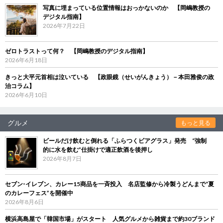
写真に埋まっている位置情報はおっかないのか 【岡嶋教授の
デジタル指南】
2026年7月22日
ゼロトラストって何？ 【岡嶋教授のデジタル指南】
2026年6月18日
きっと大平元首相は泣いている 【政眼鏡（せいがんきょう）－本田雅俊の政
治コラム】
2026年6月10日
グルメ
もっと見る
ビールだけ飲むと倒れる「ふらつくビアグラス」発売 “強制
的に水を飲む”仕掛けで適正飲酒を後押し
2026年8月7日
セブン‐イレブン、カレー15商品を一斉投入 名店監修から冷製うどんまで“夏
のカレーフェス”を開催中
2026年8月6日
横浜高島屋で「韓国市場」がスタート 人気グルメから雑貨まで約30ブランド