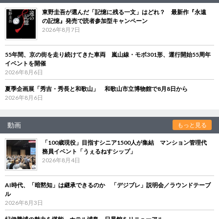
東野圭吾が選んだ「記憶に残る一文」はどれ？ 最新作『永遠
の記憶』発売で読者参加型キャンペーン
2026年8月7日
55年間、京の街を走り続けてきた車両 嵐山線・モボ301形、運行開始55周年
イベントを開催
2026年8月6日
夏季企画展「秀吉・秀長と和歌山」 和歌山市立博物館で8月8日から
2026年8月6日
動画
もっと見る
「100歳現役」目指すシニア1500人が集結 マンション管理代
務員イベント「うぇるねすシップ」
2026年8月4日
AI時代、「暗黙知」は継承できるのか 「デジブレ」説明会／ラウンドテーブ
ル
2026年8月3日