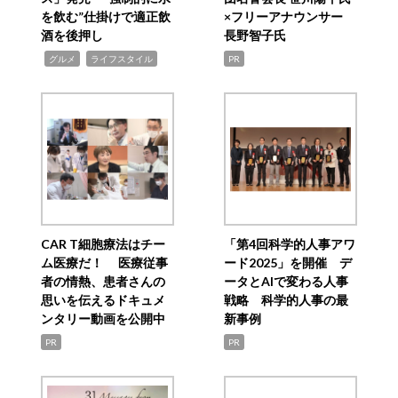
を飲む”仕掛けで適正飲
×フリーアナウンサー
酒を後押し
長野智子氏
,
,
グルメ
ライフスタイル
PR
CAR T細胞療法はチー
「第4回科学的人事アワ
ム医療だ！ 医療従事
ード2025」を開催 デ
者の情熱、患者さんの
ータとAIで変わる人事
思いを伝えるドキュメ
戦略 科学的人事の最
ンタリー動画を公開中
新事例
PR
PR