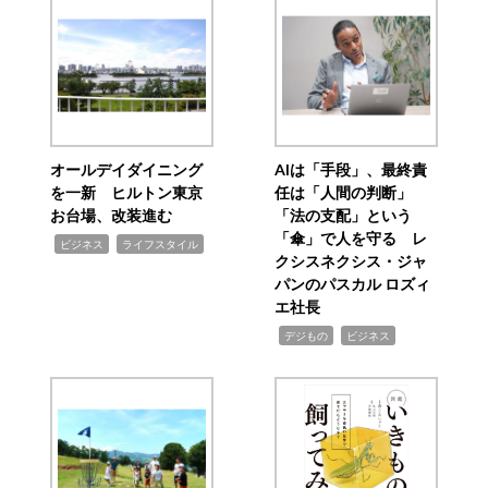
オールデイダイニング
AIは「手段」、最終責
を一新 ヒルトン東京
任は「人間の判断」
お台場、改装進む
「法の支配」という
「傘」で人を守る レ
,
,
ビジネス
ライフスタイル
クシスネクシス・ジャ
パンのパスカル ロズィ
エ社長
,
,
デジもの
ビジネス