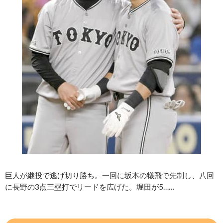
巨人が継投で逃げ切り勝ち。一回に坂本の犠飛で先制し、八回
に長野の3点三塁打でリードを広げた。堀田が5……