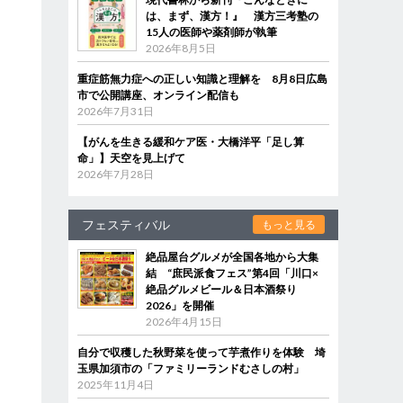
は、まず、漢方！』 漢方三考塾の
15人の医師や薬剤師が執筆
2026年8月5日
重症筋無力症への正しい知識と理解を 8月8日広島
市で公開講座、オンライン配信も
2026年7月31日
【がんを生きる緩和ケア医・大橋洋平「足し算
命」】天空を見上げて
2026年7月28日
フェスティバル
もっと見る
絶品屋台グルメが全国各地から大集
結 “庶民派食フェス”第4回「川口×
絶品グルメビール＆日本酒祭り
2026」を開催
2026年4月15日
自分で収穫した秋野菜を使って芋煮作りを体験 埼
玉県加須市の「ファミリーランドむさしの村」
2025年11月4日