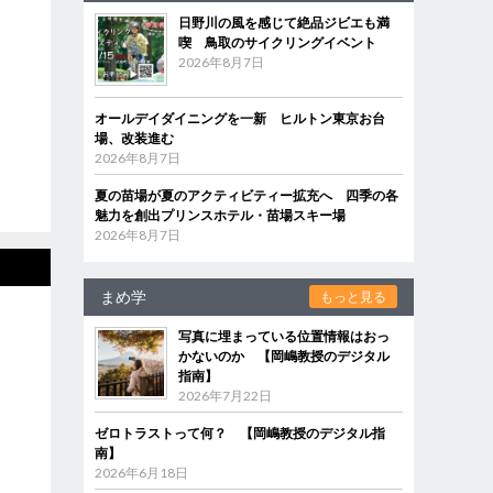
日野川の風を感じて絶品ジビエも満
喫 鳥取のサイクリングイベント
2026年8月7日
オールデイダイニングを一新 ヒルトン東京お台
場、改装進む
2026年8月7日
夏の苗場が夏のアクティビティー拡充へ 四季の各
魅力を創出プリンスホテル・苗場スキー場
2026年8月7日
まめ学
もっと見る
写真に埋まっている位置情報はおっ
かないのか 【岡嶋教授のデジタル
指南】
2026年7月22日
ゼロトラストって何？ 【岡嶋教授のデジタル指
南】
2026年6月18日