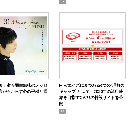
PR
ま」宿る羽生結弦のメッセ
HIV/エイズにまつわる6つの“理解の
言がもたらす心の平穏と潤
ギャップ”とは？ 2030年の流行終
結を目指すGAP6の特設サイトを公
開
PR