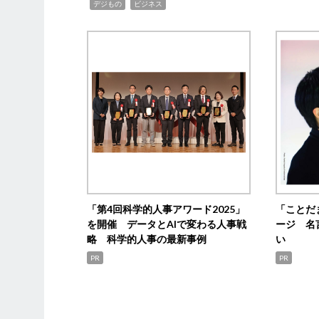
,
,
デジもの
ビジネス
「第4回科学的人事アワード2025」
「ことだ
を開催 データとAIで変わる人事戦
ージ 名
略 科学的人事の最新事例
い
PR
PR