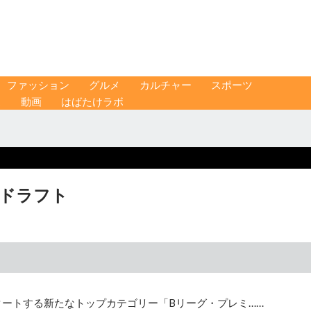
ファッション
グルメ
カルチャー
スポーツ
ス
動画
はばたけラボ
にドラフト
スタートする新たなトップカテゴリー「Bリーグ・プレミ……