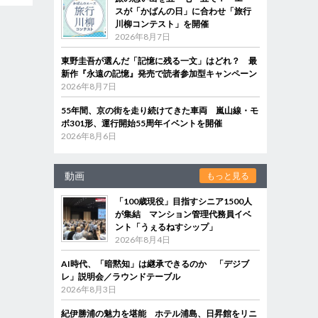
スが「かばんの日」に合わせ「旅行
川柳コンテスト」を開催
2026年8月7日
東野圭吾が選んだ「記憶に残る一文」はどれ？ 最
新作『永遠の記憶』発売で読者参加型キャンペーン
2026年8月7日
55年間、京の街を走り続けてきた車両 嵐山線・モ
ボ301形、運行開始55周年イベントを開催
2026年8月6日
動画
もっと見る
「100歳現役」目指すシニア1500人
が集結 マンション管理代務員イベ
ント「うぇるねすシップ」
2026年8月4日
AI時代、「暗黙知」は継承できるのか 「デジブ
レ」説明会／ラウンドテーブル
2026年8月3日
紀伊勝浦の魅力を堪能 ホテル浦島、日昇館をリニ