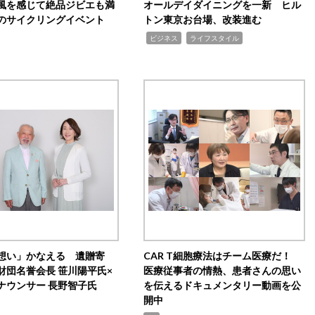
風を感じて絶品ジビエも満
オールデイダイニングを一新 ヒル
のサイクリングイベント
トン東京お台場、改装進む
,
,
ビジネス
ライフスタイル
想い」かなえる 遺贈寄
CAR T細胞療法はチーム医療だ！
財団名誉会長 笹川陽平氏×
医療従事者の情熱、患者さんの思い
ナウンサー 長野智子氏
を伝えるドキュメンタリー動画を公
開中