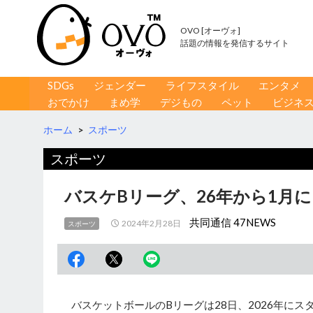
OVO [オーヴォ]
話題の情報を発信するサイト
コンテンツへ移動
検
SDGs
ジェンダー
ライフスタイル
エンタメ
索
おでかけ
まめ学
デジもの
ペット
ビジネ
ホーム
>
スポーツ
スポーツ
バスケBリーグ、26年から1月
共同通信 47NEWS
2024年2月28日
スポーツ
バスケットボールのBリーグは28日、2026年に