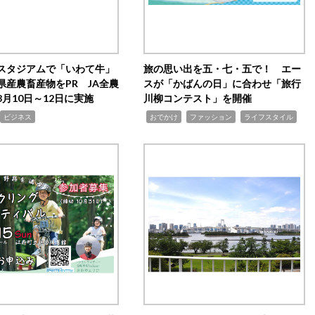
スタジアムで「いわて牛」
旅の思い出を五・七・五で！ エー
県産農畜産物をPR JA全農
スが「かばんの日」に合わせ「旅行
月10日～12日に実施
川柳コンテスト」を開催
,
,
,
ビジネス
おでかけ
ファッション
ライフスタイル