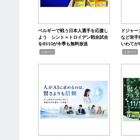
ベルギーで戦う日本人選手を応援し
ドジャー
よう シント＝トロイデン戦全試合
など岩手
をBS10が今季も無料放送
いわてが8
,
,
,
スポーツ
スポーツ