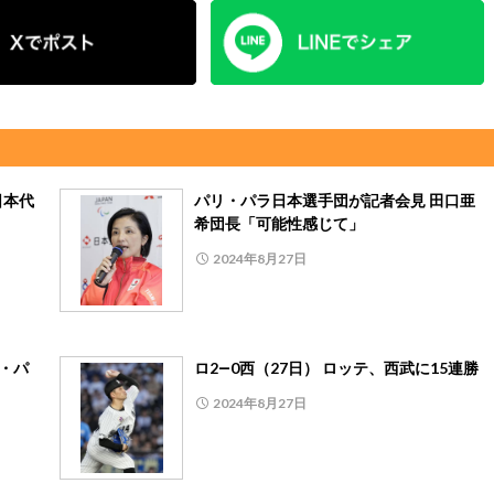
日本代
パリ・パラ日本選手団が記者会見 田口亜
希団長「可能性感じて」
2024年8月27日
リ・パ
ロ2―0西（27日） ロッテ、西武に15連勝
2024年8月27日