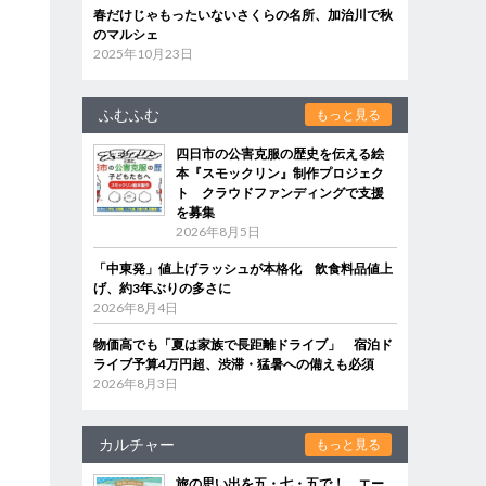
春だけじゃもったいないさくらの名所、加治川で秋
のマルシェ
2025年10月23日
ふむふむ
もっと見る
四日市の公害克服の歴史を伝える絵
本『スモックリン』制作プロジェク
ト クラウドファンディングで支援
を募集
2026年8月5日
「中東発」値上げラッシュが本格化 飲食料品値上
げ、約3年ぶりの多さに
2026年8月4日
物価高でも「夏は家族で長距離ドライブ」 宿泊ド
ライブ予算4万円超、渋滞・猛暑への備えも必須
2026年8月3日
カルチャー
もっと見る
旅の思い出を五・七・五で！ エー