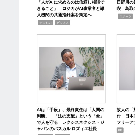
「人がAIに求めるのは信頼し相談で
日野川の
きること」 ロジカがAI事業者と導
喫 鳥取
入機関の共通指針案を策定へ
,
スポーツ
,
,
デジもの
ビジネス
AIは「手段」、最終責任は「人間の
故人の「
判断」 「法の支配」という「傘」
付 日本
で人を守る レクシスネクシス・ジ
フリーア
ャパンのパスカル ロズィエ社長
PR