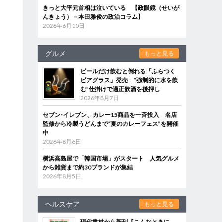
きっと大平元首相は泣いている 【政眼鏡（せいが
んきょう）－本田雅俊の政治コラム】
2026年6月10日
グルメ
もっと見る
ビールだけ飲むと倒れる「ふらつく
ビアグラス」発売 “強制的に水を飲
む”仕掛けで適正飲酒を後押し
2026年8月7日
セブン‐イレブン、カレー15商品を一斉投入 名店
監修から冷製うどんまで“夏のカレーフェス”を開催
中
2026年8月6日
横浜高島屋で「韓国市場」がスタート 人気グルメ
から雑貨まで約30ブランドが集結
2026年8月5日
ヘルスケア
もっと見る
現代書林から新刊『こんなときに