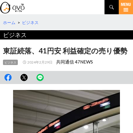
検
索
コ
ン
テ
ホーム
>
ビジネス
ン
ビジネス
ツ
へ
移
東証続落、41円安 利益確定の売り優勢
動
共同通信 47NEWS
2024年2月29日
ビジネス