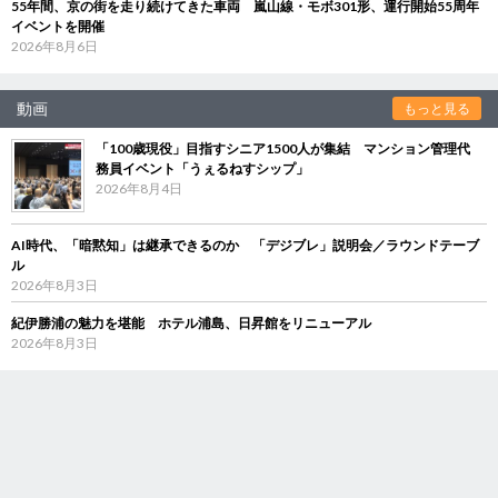
55年間、京の街を走り続けてきた車両 嵐山線・モボ301形、運行開始55周年
イベントを開催
2026年8月6日
動画
もっと見る
「100歳現役」目指すシニア1500人が集結 マンション管理代
務員イベント「うぇるねすシップ」
2026年8月4日
AI時代、「暗黙知」は継承できるのか 「デジブレ」説明会／ラウンドテーブ
ル
2026年8月3日
紀伊勝浦の魅力を堪能 ホテル浦島、日昇館をリニューアル
2026年8月3日