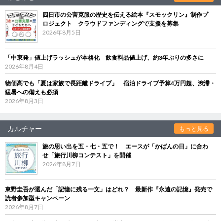
四日市の公害克服の歴史を伝える絵本『スモックリン』制作プ
ロジェクト クラウドファンディングで支援を募集
2026年8月5日
「中東発」値上げラッシュが本格化 飲食料品値上げ、約3年ぶりの多さに
2026年8月4日
物価高でも「夏は家族で長距離ドライブ」 宿泊ドライブ予算4万円超、渋滞・
猛暑への備えも必須
2026年8月3日
カルチャー
もっと見る
旅の思い出を五・七・五で！ エースが「かばんの日」に合わ
せ「旅行川柳コンテスト」を開催
2026年8月7日
東野圭吾が選んだ「記憶に残る一文」はどれ？ 最新作『永遠の記憶』発売で
読者参加型キャンペーン
2026年8月7日