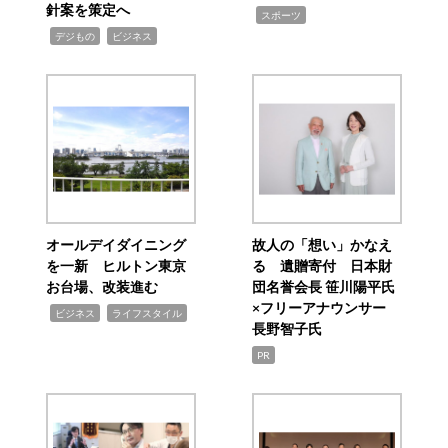
針案を策定へ
,
スポーツ
,
,
デジもの
ビジネス
オールデイダイニング
故人の「想い」かなえ
を一新 ヒルトン東京
る 遺贈寄付 日本財
お台場、改装進む
団名誉会長 笹川陽平氏
×フリーアナウンサー
,
,
ビジネス
ライフスタイル
長野智子氏
PR