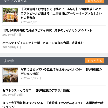
ライフスタイル
もっと見る
【入場無料！けやきひろば秋のビール祭り】300種類以上のク
ラフトビールが集まる！土日祝日はアーリーオープンも｜さい
たま新都心
2026年8月7日
日野川の風を感じて絶品ジビエも満喫 鳥取のサイクリングイベント
2026年8月7日
オールデイダイニングを一新 ヒルトン東京お台場、改装進む
2026年8月7日
まめ学
もっと見る
写真に埋まっている位置情報はおっかないのか 【岡嶋教授の
デジタル指南】
2026年7月22日
ゼロトラストって何？ 【岡嶋教授のデジタル指南】
2026年6月18日
きっと大平元首相は泣いている 【政眼鏡（せいがんきょう）－本田雅俊の政
治コラム】