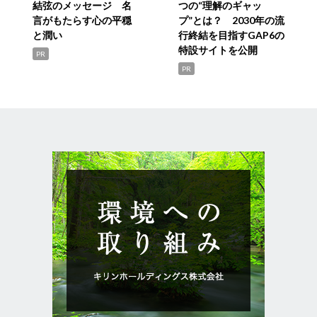
結弦のメッセージ 名
つの“理解のギャッ
言がもたらす心の平穏
プ”とは？ 2030年の流
と潤い
行終結を目指すGAP6の
特設サイトを公開
PR
PR