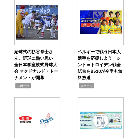
始球式の杉谷拳士さ
ベルギーで戦う日本人
ん、野球に熱い思い
選手を応援しよう シ
全日本学童軟式野球大
ント＝トロイデン戦全
会 マクドナルド・トー
試合をBS10が今季も無
ナメントが開幕
料放送
,
,
スポーツ
スポーツ