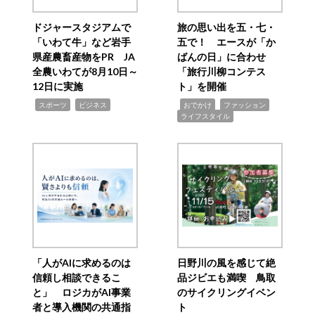
ドジャースタジアムで
旅の思い出を五・七・
「いわて牛」など岩手
五で！ エースが「か
県産農畜産物をPR JA
ばんの日」に合わせ
全農いわてが8月10日～
「旅行川柳コンテス
12日に実施
ト」を開催
,
,
,
,
,
スポーツ
ビジネス
おでかけ
ファッション
ライフスタイル
「人がAIに求めるのは
日野川の風を感じて絶
信頼し相談できるこ
品ジビエも満喫 鳥取
と」 ロジカがAI事業
のサイクリングイベン
者と導入機関の共通指
ト