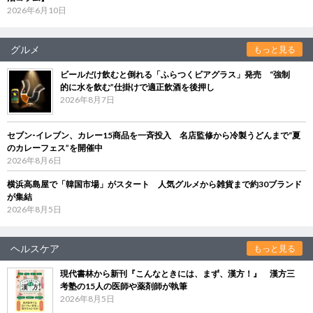
2026年6月10日
グルメ
もっと見る
ビールだけ飲むと倒れる「ふらつくビアグラス」発売 “強制
的に水を飲む”仕掛けで適正飲酒を後押し
2026年8月7日
セブン‐イレブン、カレー15商品を一斉投入 名店監修から冷製うどんまで“夏
のカレーフェス”を開催中
2026年8月6日
横浜高島屋で「韓国市場」がスタート 人気グルメから雑貨まで約30ブランド
が集結
2026年8月5日
ヘルスケア
もっと見る
現代書林から新刊『こんなときには、まず、漢方！』 漢方三
考塾の15人の医師や薬剤師が執筆
2026年8月5日