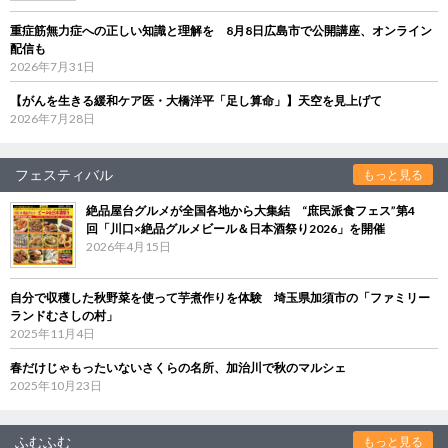
重症筋無力症への正しい知識と理解を 8月8日広島市で公開講座、オンライン
配信も
2026年7月31日
【がんを生きる緩和ケア医・大橋洋平「足し算命」】天空を見上げて
2026年7月28日
フェスティバル
もっと見る
絶品屋台グルメが全国各地から大集結 “庶民派食フェス”第4
回「川口×絶品グルメビール＆日本酒祭り2026」を開催
2026年4月15日
自分で収穫した秋野菜を使って芋煮作りを体験 埼玉県加須市の「ファミリー
ランドむさしの村」
2025年11月4日
春だけじゃもったいないさくらの名所、加治川で秋のマルシェ
2025年10月23日
ふむふむ
もっと見る