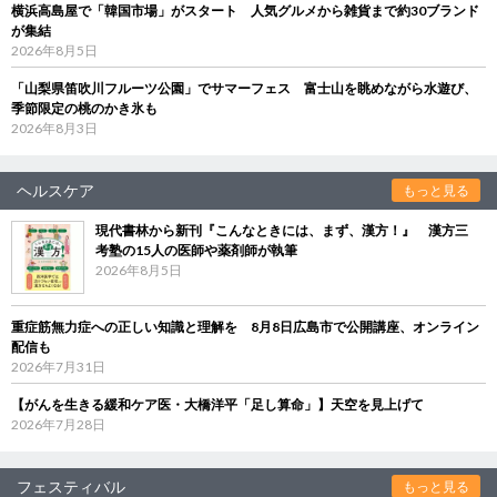
横浜高島屋で「韓国市場」がスタート 人気グルメから雑貨まで約30ブランド
が集結
2026年8月5日
「山梨県笛吹川フルーツ公園」でサマーフェス 富士山を眺めながら水遊び、
季節限定の桃のかき氷も
2026年8月3日
ヘルスケア
もっと見る
現代書林から新刊『こんなときには、まず、漢方！』 漢方三
考塾の15人の医師や薬剤師が執筆
2026年8月5日
重症筋無力症への正しい知識と理解を 8月8日広島市で公開講座、オンライン
配信も
2026年7月31日
【がんを生きる緩和ケア医・大橋洋平「足し算命」】天空を見上げて
2026年7月28日
フェスティバル
もっと見る