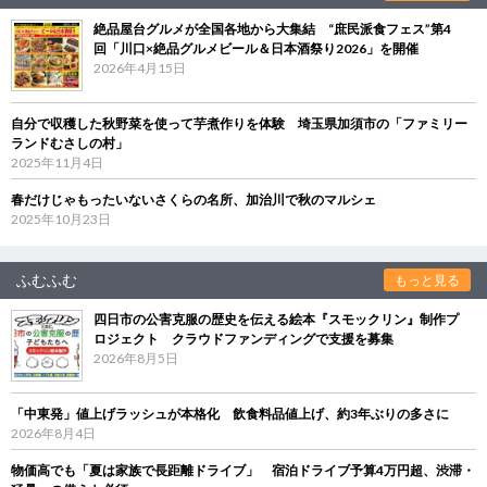
絶品屋台グルメが全国各地から大集結 “庶民派食フェス”第4
回「川口×絶品グルメビール＆日本酒祭り2026」を開催
2026年4月15日
自分で収穫した秋野菜を使って芋煮作りを体験 埼玉県加須市の「ファミリー
ランドむさしの村」
2025年11月4日
春だけじゃもったいないさくらの名所、加治川で秋のマルシェ
2025年10月23日
ふむふむ
もっと見る
四日市の公害克服の歴史を伝える絵本『スモックリン』制作プ
ロジェクト クラウドファンディングで支援を募集
2026年8月5日
「中東発」値上げラッシュが本格化 飲食料品値上げ、約3年ぶりの多さに
2026年8月4日
物価高でも「夏は家族で長距離ドライブ」 宿泊ドライブ予算4万円超、渋滞・