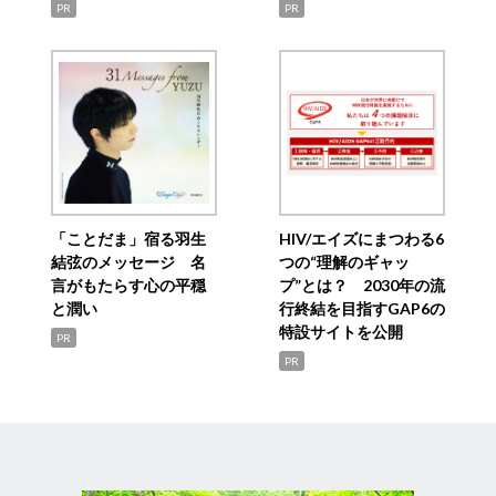
PR
PR
「ことだま」宿る羽生
HIV/エイズにまつわる6
結弦のメッセージ 名
つの“理解のギャッ
言がもたらす心の平穏
プ”とは？ 2030年の流
と潤い
行終結を目指すGAP6の
特設サイトを公開
PR
PR