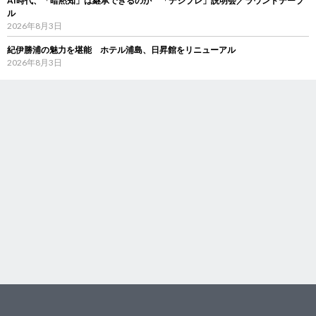
AI時代、「暗黙知」は継承できるのか 「デジブレ」説明会／ラウンドテーブ
ル
2026年8月3日
紀伊勝浦の魅力を堪能 ホテル浦島、日昇館をリニューアル
2026年8月3日