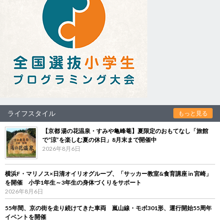
ライフスタイル
もっと見る
【京都 湯の花温泉・すみや亀峰菴】夏限定のおもてなし「旅館
で“涼”を楽しむ夏の休日」8月末まで開催中
2026年8月6日
横浜F・マリノス×日清オイリオグループ、「サッカー教室&食育講座 in 宮崎」
を開催 小学1年生～3年生の身体づくりをサポート
2026年8月6日
55年間、京の街を走り続けてきた車両 嵐山線・モボ301形、運行開始55周年
イベントを開催