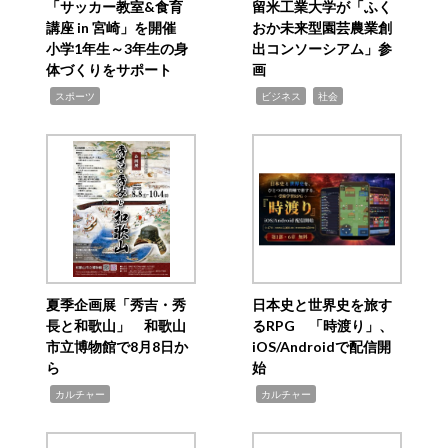
「サッカー教室&食育
留米工業大学が「ふく
講座 in 宮崎」を開催
おか未来型園芸農業創
小学1年生～3年生の身
出コンソーシアム」参
体づくりをサポート
画
,
,
,
スポーツ
ビジネス
社会
夏季企画展「秀吉・秀
日本史と世界史を旅す
長と和歌山」 和歌山
るRPG 「時渡り」、
市立博物館で8月8日か
iOS/Androidで配信開
ら
始
,
,
カルチャー
カルチャー