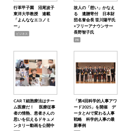
行革甲子園 沼尾波子
故人の「想い」かなえ
東洋大学教授 連載
る 遺贈寄付 日本財
「よんななエコノミ
団名誉会長 笹川陽平氏
ー」
×フリーアナウンサー
長野智子氏
,
ビジネス
PR
CAR T細胞療法はチー
「第4回科学的人事アワ
ム医療だ！ 医療従事
ード2025」を開催 デ
者の情熱、患者さんの
ータとAIで変わる人事
思いを伝えるドキュメ
戦略 科学的人事の最
ンタリー動画を公開中
新事例