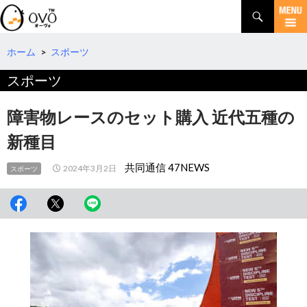
検
索
コ
ン
テ
ホーム
>
スポーツ
ン
スポーツ
ツ
へ
移
障害物レースのセット購入 近代五種の
動
新種目
共同通信 47NEWS
2024年3月2日
スポーツ