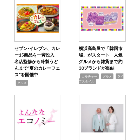
セブン‐イレブン、カレ
横浜高島屋で「韓国市
ー15商品を一斉投入
場」がスタート 人気
名店監修から冷製うど
グルメから雑貨まで約
んまで“夏のカレーフェ
30ブランドが集結
ス”を開催中
,
,
,
カルチャー
グルメ
ライ
フスタイル
,
グルメ