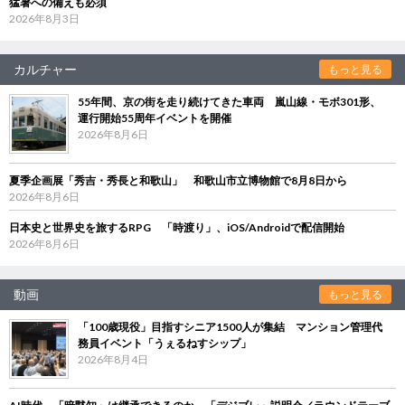
猛暑への備えも必須
2026年8月3日
カルチャー
もっと見る
55年間、京の街を走り続けてきた車両 嵐山線・モボ301形、
運行開始55周年イベントを開催
2026年8月6日
夏季企画展「秀吉・秀長と和歌山」 和歌山市立博物館で8月8日から
2026年8月6日
日本史と世界史を旅するRPG 「時渡り」、iOS/Androidで配信開始
2026年8月6日
動画
もっと見る
「100歳現役」目指すシニア1500人が集結 マンション管理代
務員イベント「うぇるねすシップ」
2026年8月4日