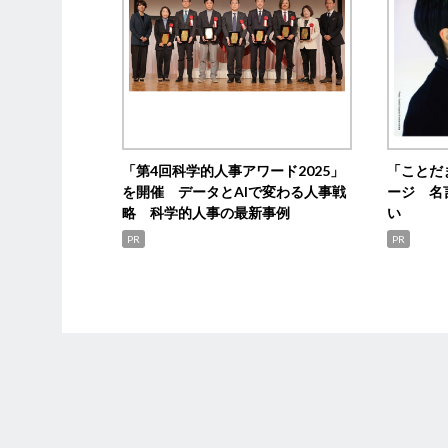
「第4回科学的人事アワード2025」
「ことだ
を開催 データとAIで変わる人事戦
ージ 名
略 科学的人事の最新事例
い
PR
PR