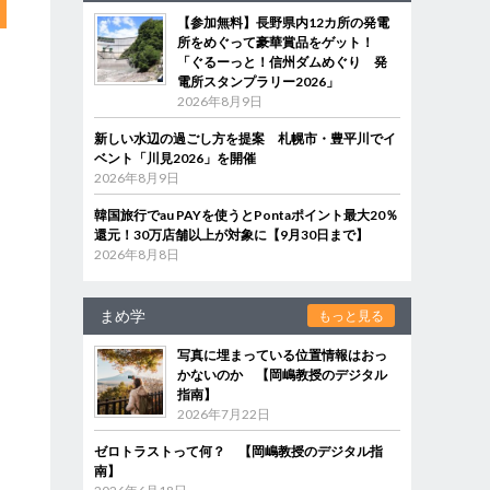
【参加無料】長野県内12カ所の発電
所をめぐって豪華賞品をゲット！
「ぐるーっと！信州ダムめぐり 発
電所スタンプラリー2026」
2026年8月9日
新しい水辺の過ごし方を提案 札幌市・豊平川でイ
ベント「川見2026」を開催
2026年8月9日
韓国旅行でau PAYを使うとPontaポイント最大20％
還元！30万店舗以上が対象に【9月30日まで】
2026年8月8日
まめ学
もっと見る
写真に埋まっている位置情報はおっ
かないのか 【岡嶋教授のデジタル
指南】
2026年7月22日
ゼロトラストって何？ 【岡嶋教授のデジタル指
南】