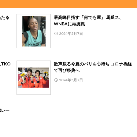
当たる
最高峰目指す「何でも屋」 馬瓜ス、
WNBAに再挑戦
2024年5月7日
TKO
歓声戻る今夏のパリを心待ち コロナ禍経
て再び祭典へ
2024年5月7日
バレー