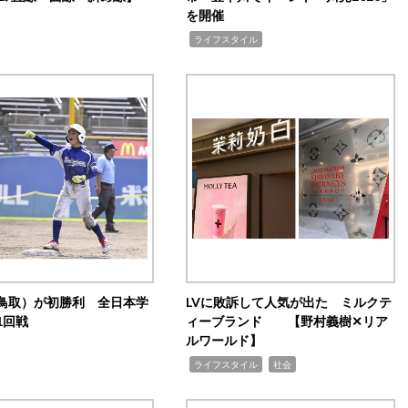
を開催
,
ライフスタイル
鳥取）が初勝利 全日本学
LVに敗訴して人気が出た ミルクテ
1回戦
ィーブランド 【野村義樹✕リア
ルワールド】
,
,
ライフスタイル
社会