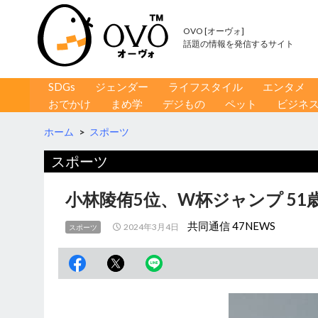
OVO [オーヴォ]
話題の情報を発信するサイト
コンテンツへ移動
検
SDGs
ジェンダー
ライフスタイル
エンタメ
索
おでかけ
まめ学
デジもの
ペット
ビジネ
ホーム
>
スポーツ
スポーツ
小林陵侑5位、W杯ジャンプ 51
共同通信 47NEWS
2024年3月4日
スポーツ