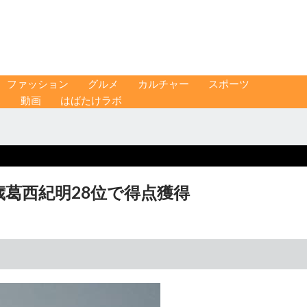
ファッション
グルメ
カルチャー
スポーツ
ス
動画
はばたけラボ
歳葛西紀明28位で得点獲得