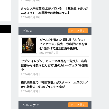
2026年6月18日
きっと大平元首相は泣いている 【政眼鏡（せいが
んきょう）－本田雅俊の政治コラム】
2026年6月10日
グルメ
もっと見る
ビールだけ飲むと倒れる「ふらつく
ビアグラス」発売 “強制的に水を飲
む”仕掛けで適正飲酒を後押し
2026年8月7日
セブン‐イレブン、カレー15商品を一斉投入 名店
監修から冷製うどんまで“夏のカレーフェス”を開催
中
2026年8月6日
横浜高島屋で「韓国市場」がスタート 人気グルメ
から雑貨まで約30ブランドが集結
2026年8月5日
ヘルスケア
もっと見る