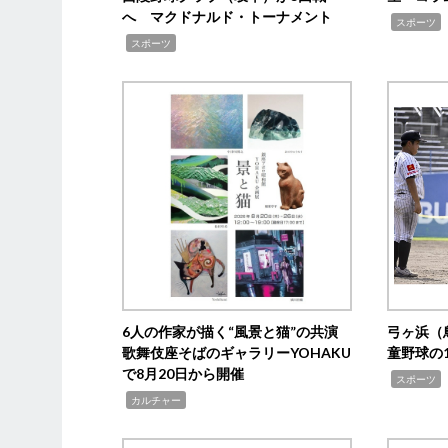
へ マクドナルド・トーナメント
,
スポーツ
,
スポーツ
6人の作家が描く“風景と猫”の共演
弓ヶ浜（
歌舞伎座そばのギャラリーYOHAKU
童野球の
で8月20日から開催
,
スポーツ
,
カルチャー