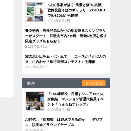
6人の作家が描く“風景と猫”の共演
歌舞伎座そばのギャラリーYOHAKU
で8月20日から開催
2026年8月9日
豊臣秀吉・秀長兄弟ゆかりの地を巡るスタンプラリ
ーがスタート 和歌山市内5カ所・近畿6カ所を巡り
限定グッズをもらおう
2026年8月8日
旅の思い出を五・七・五で！ エースが「かばんの
日」に合わせ「旅行川柳コンテスト」を開催
2026年8月7日
動画
もっと見る
「100歳現役」目指すシニア1500人
が集結 マンション管理代務員イベ
ント「うぇるねすシップ」
2026年8月4日
AI時代、「暗黙知」は継承できるのか 「デジブ
レ」説明会／ラウンドテーブル
2026年8月3日