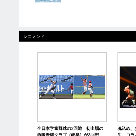
レコメンド
全日本学童野球の2回戦 初出場の
魂込め、
西陵野球クラブ（岐阜）が3回戦
生 コラ