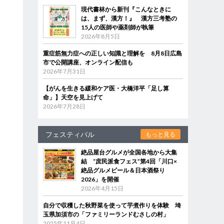
現代書林から新刊『こんなときに
は、まず、漢方！』 漢方三考塾の
15人の医師や薬剤師が執筆
2026年8月5日
重症筋無力症への正しい知識と理解を 8月8日広島
市で公開講座、オンライン配信も
2026年7月31日
【がんを生きる緩和ケア医・大橋洋平「足し算
命」】天空を見上げて
2026年7月28日
フェスティバル
もっと見る
絶品屋台グルメが全国各地から大集
結 “庶民派食フェス”第4回「川口×
絶品グルメビール＆日本酒祭り
2026」を開催
2026年4月15日
自分で収穫した秋野菜を使って芋煮作りを体験 埼
玉県加須市の「ファミリーランドむさしの村」
2025年11月4日