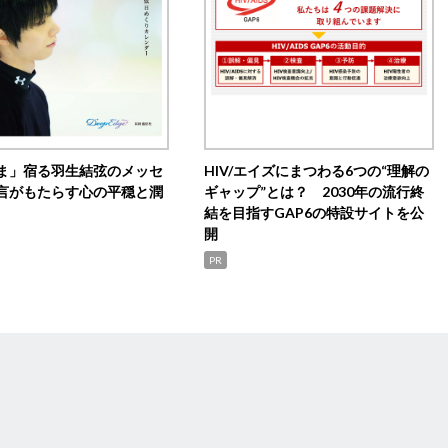
ま」宿る羽生結弦のメッセ
HIV/エイズにまつわる6つの“理解の
言がもたらす心の平穏と潤
ギャップ”とは？ 2030年の流行終
結を目指すGAP6の特設サイトを公
開
PR