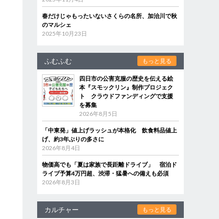
春だけじゃもったいないさくらの名所、加治川で秋
のマルシェ
2025年10月23日
ふむふむ
もっと見る
四日市の公害克服の歴史を伝える絵
本『スモックリン』制作プロジェク
ト クラウドファンディングで支援
を募集
2026年8月5日
「中東発」値上げラッシュが本格化 飲食料品値上
げ、約3年ぶりの多さに
2026年8月4日
物価高でも「夏は家族で長距離ドライブ」 宿泊ド
ライブ予算4万円超、渋滞・猛暑への備えも必須
2026年8月3日
カルチャー
もっと見る