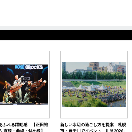
あふれる躍動感 【正田裕
新しい水辺の過ごし方を提案 札幌
ム 直線・曲線・斜め線】
市・豊平川でイベント「川見2026」