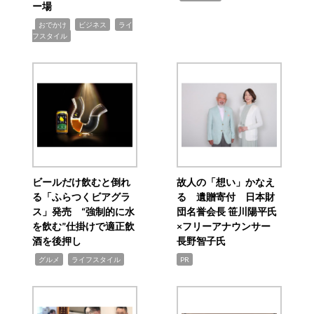
ー場
,
,
,
おでかけ
ビジネス
ライ
フスタイル
ビールだけ飲むと倒れ
故人の「想い」かなえ
る「ふらつくビアグラ
る 遺贈寄付 日本財
ス」発売 “強制的に水
団名誉会長 笹川陽平氏
を飲む”仕掛けで適正飲
×フリーアナウンサー
酒を後押し
長野智子氏
,
,
グルメ
ライフスタイル
PR