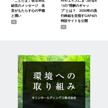
「ことだま」宿る羽生
HIV/エイズにまつわる6
結弦のメッセージ 名
つの“理解のギャッ
言がもたらす心の平穏
プ”とは？ 2030年の流
と潤い
行終結を目指すGAP6の
特設サイトを公開
PR
PR