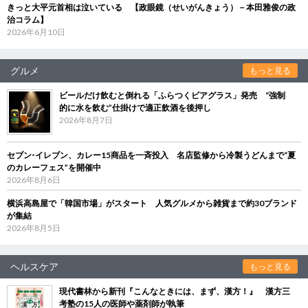
きっと大平元首相は泣いている 【政眼鏡（せいがんきょう）－本田雅俊の政
治コラム】
2026年6月10日
グルメ
もっと見る
ビールだけ飲むと倒れる「ふらつくビアグラス」発売 “強制
的に水を飲む”仕掛けで適正飲酒を後押し
2026年8月7日
セブン‐イレブン、カレー15商品を一斉投入 名店監修から冷製うどんまで“夏
のカレーフェス”を開催中
2026年8月6日
横浜高島屋で「韓国市場」がスタート 人気グルメから雑貨まで約30ブランド
が集結
2026年8月5日
ヘルスケア
もっと見る
現代書林から新刊『こんなときには、まず、漢方！』 漢方三
考塾の15人の医師や薬剤師が執筆