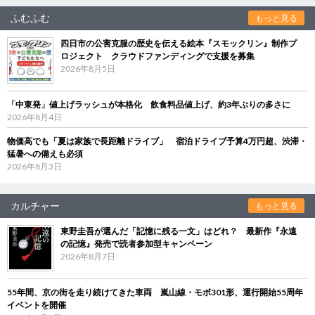
ふむふむ
もっと見る
四日市の公害克服の歴史を伝える絵本『スモックリン』制作プ
ロジェクト クラウドファンディングで支援を募集
2026年8月5日
「中東発」値上げラッシュが本格化 飲食料品値上げ、約3年ぶりの多さに
2026年8月4日
物価高でも「夏は家族で長距離ドライブ」 宿泊ドライブ予算4万円超、渋滞・
猛暑への備えも必須
2026年8月3日
カルチャー
もっと見る
東野圭吾が選んだ「記憶に残る一文」はどれ？ 最新作『永遠
の記憶』発売で読者参加型キャンペーン
2026年8月7日
55年間、京の街を走り続けてきた車両 嵐山線・モボ301形、運行開始55周年
イベントを開催