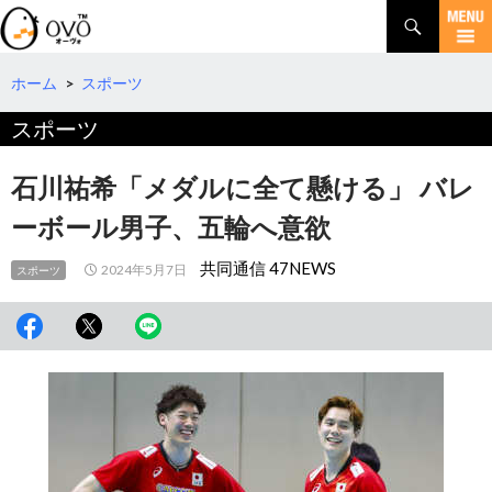
検
索
コ
ン
テ
ホーム
>
スポーツ
ン
スポーツ
ツ
へ
移
石川祐希「メダルに全て懸ける」 バレ
動
ーボール男子、五輪へ意欲
共同通信 47NEWS
2024年5月7日
スポーツ