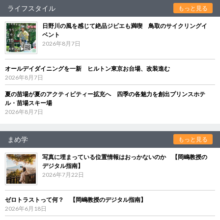
ライフスタイル
もっと見る
日野川の風を感じて絶品ジビエも満喫 鳥取のサイクリングイ
ベント
2026年8月7日
オールデイダイニングを一新 ヒルトン東京お台場、改装進む
2026年8月7日
夏の苗場が夏のアクティビティー拡充へ 四季の各魅力を創出プリンスホテ
ル・苗場スキー場
2026年8月7日
まめ学
もっと見る
写真に埋まっている位置情報はおっかないのか 【岡嶋教授の
デジタル指南】
2026年7月22日
ゼロトラストって何？ 【岡嶋教授のデジタル指南】
2026年6月18日