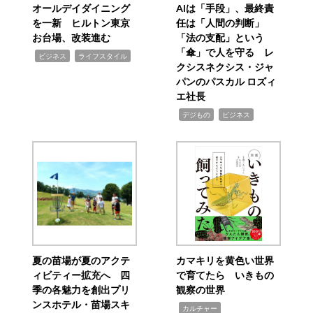
オールデイダイニング
AIは「手段」、最終責
を一新 ヒルトン東京
任は「人間の判断」
お台場、改装進む
「法の支配」という
「傘」で人を守る レ
,
,
ビジネス
ライフスタイル
クシスネクシス・ジャ
パンのパスカル ロズィ
エ社長
,
,
デジもの
ビジネス
夏の苗場が夏のアクテ
カマキリを黄色い世界
ィビティー拡充へ 四
で育てたら いきもの
季の各魅力を創出プリ
観察の世界
ンスホテル・苗場スキ
,
カルチャー