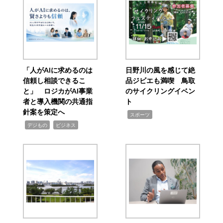
「人がAIに求めるのは
日野川の風を感じて絶
信頼し相談できるこ
品ジビエも満喫 鳥取
と」 ロジカがAI事業
のサイクリングイベン
者と導入機関の共通指
ト
針案を策定へ
,
スポーツ
,
,
デジもの
ビジネス