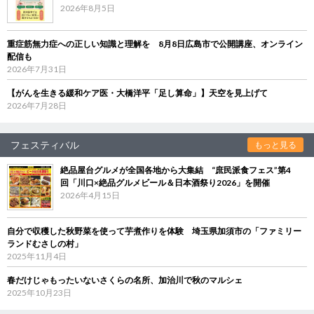
2026年8月5日
重症筋無力症への正しい知識と理解を 8月8日広島市で公開講座、オンライン
配信も
2026年7月31日
【がんを生きる緩和ケア医・大橋洋平「足し算命」】天空を見上げて
2026年7月28日
フェスティバル
もっと見る
絶品屋台グルメが全国各地から大集結 “庶民派食フェス”第4
回「川口×絶品グルメビール＆日本酒祭り2026」を開催
2026年4月15日
自分で収穫した秋野菜を使って芋煮作りを体験 埼玉県加須市の「ファミリー
ランドむさしの村」
2025年11月4日
春だけじゃもったいないさくらの名所、加治川で秋のマルシェ
2025年10月23日