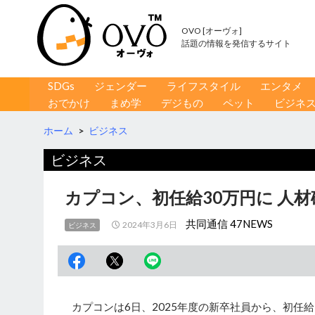
OVO [オーヴォ]
話題の情報を発信するサイト
コンテンツへ移動
検
SDGs
ジェンダー
ライフスタイル
エンタメ
索
おでかけ
まめ学
デジもの
ペット
ビジネ
ホーム
>
ビジネス
ビジネス
カプコン、初任給30万円に 人
共同通信 47NEWS
2024年3月6日
ビジネス
カプコンは6日、2025年度の新卒社員から、初任給