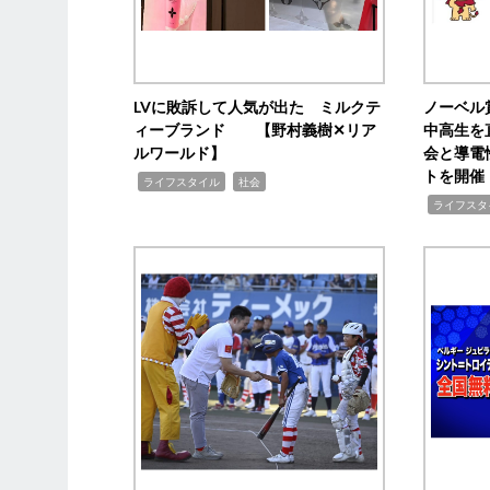
LVに敗訴して人気が出た ミルクテ
ノーベル
ィーブランド 【野村義樹✕リア
中高生を
ルワールド】
会と導電
トを開催
,
,
ライフスタイル
社会
,
ライフスタ