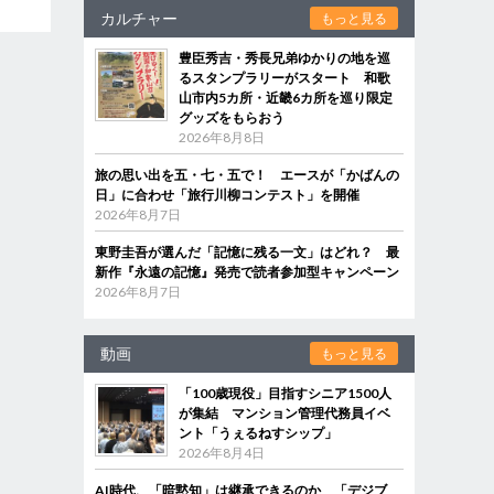
カルチャー
もっと見る
豊臣秀吉・秀長兄弟ゆかりの地を巡
るスタンプラリーがスタート 和歌
山市内5カ所・近畿6カ所を巡り限定
グッズをもらおう
2026年8月8日
旅の思い出を五・七・五で！ エースが「かばんの
日」に合わせ「旅行川柳コンテスト」を開催
2026年8月7日
東野圭吾が選んだ「記憶に残る一文」はどれ？ 最
新作『永遠の記憶』発売で読者参加型キャンペーン
2026年8月7日
動画
もっと見る
「100歳現役」目指すシニア1500人
が集結 マンション管理代務員イベ
ント「うぇるねすシップ」
2026年8月4日
AI時代、「暗黙知」は継承できるのか 「デジブ