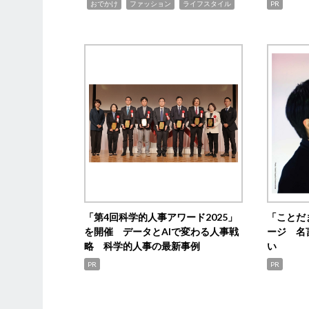
,
,
,
おでかけ
ファッション
ライフスタイル
PR
「第4回科学的人事アワード2025」
「ことだ
を開催 データとAIで変わる人事戦
ージ 名
略 科学的人事の最新事例
い
PR
PR