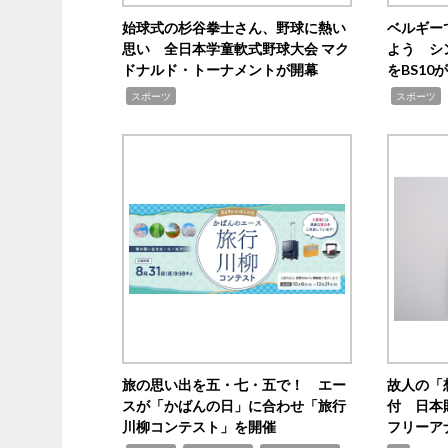
始球式の杉谷拳士さん、野球に熱い
ベルギー
思い 全日本学童軟式野球大会 マク
よう シ
ドナルド・トーナメントが開幕
をBS1
,
,
スポーツ
スポーツ
旅の思い出を五・七・五で！ エー
故人の「
スが「かばんの日」に合わせ「旅行
付 日本
川柳コンテスト」を開催
フリーア