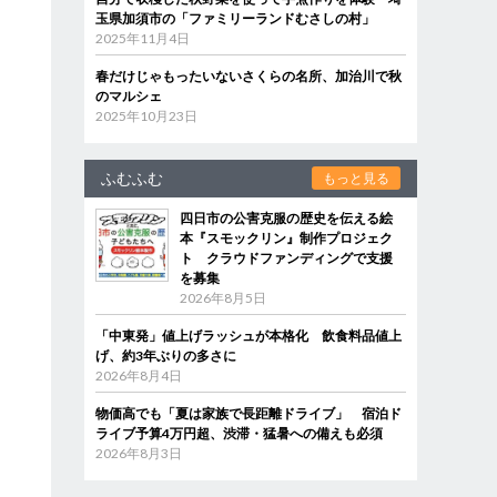
玉県加須市の「ファミリーランドむさしの村」
2025年11月4日
春だけじゃもったいないさくらの名所、加治川で秋
のマルシェ
2025年10月23日
ふむふむ
もっと見る
四日市の公害克服の歴史を伝える絵
本『スモックリン』制作プロジェク
ト クラウドファンディングで支援
を募集
2026年8月5日
「中東発」値上げラッシュが本格化 飲食料品値上
げ、約3年ぶりの多さに
2026年8月4日
物価高でも「夏は家族で長距離ドライブ」 宿泊ド
ライブ予算4万円超、渋滞・猛暑への備えも必須
2026年8月3日