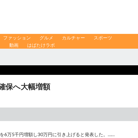
ファッション
グルメ
カルチャー
スポーツ
ス
動画
はばたけラボ
材確保へ大幅増額
を6万5千円増額し30万円に引き上げると発表した。……