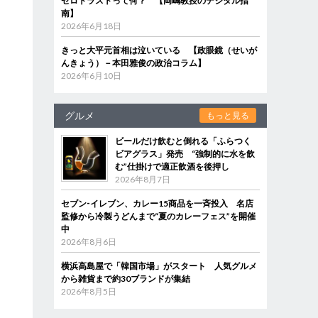
ゼロトラストって何？ 【岡嶋教授のデジタル指
南】
2026年6月18日
きっと大平元首相は泣いている 【政眼鏡（せいが
んきょう）－本田雅俊の政治コラム】
2026年6月10日
グルメ
もっと見る
ビールだけ飲むと倒れる「ふらつく
ビアグラス」発売 “強制的に水を飲
む”仕掛けで適正飲酒を後押し
2026年8月7日
セブン‐イレブン、カレー15商品を一斉投入 名店
監修から冷製うどんまで“夏のカレーフェス”を開催
中
2026年8月6日
横浜高島屋で「韓国市場」がスタート 人気グルメ
から雑貨まで約30ブランドが集結
2026年8月5日