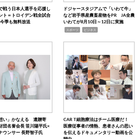
で戦う日本人選手を応援し
ドジャースタジアムで「いわて牛」
ント＝トロイデン戦全試合
など岩手県産農畜産物をPR JA全農
0が今季も無料放送
いわてが8月10日～12日に実施
,
,
スポーツ
ビジネス
想い」かなえる 遺贈寄
CAR T細胞療法はチーム医療だ！
財団名誉会長 笹川陽平氏×
医療従事者の情熱、患者さんの思い
ナウンサー 長野智子氏
を伝えるドキュメンタリー動画を公
開中