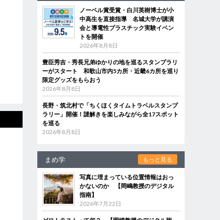
ノーベル賞受賞・白川英樹博士が小
中高生を直接指導 名城大学が講演
会と導電性プラスチック実験イベン
トを開催
2026年8月8日
豊臣秀吉・秀長兄弟ゆかりの地を巡るスタンプラリ
ーがスタート 和歌山市内5カ所・近畿6カ所を巡り
限定グッズをもらおう
2026年8月8日
長野・筑北村で「ちくほくタイムトラベルスタンプ
ラリー」開催！謎解きを楽しみながら全17スポット
を巡る
2026年8月8日
まめ学
もっと見る
写真に埋まっている位置情報はおっ
かないのか 【岡嶋教授のデジタル
指南】
2026年7月22日