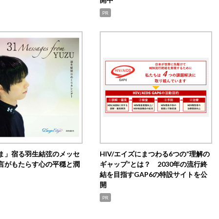
PR
ま」宿る羽生結弦のメッセ
HIV/エイズにまつわる6つの“理解の
言がもたらす心の平穏と潤
ギャップ”とは？ 2030年の流行終
結を目指すGAP6の特設サイトを公
開
PR