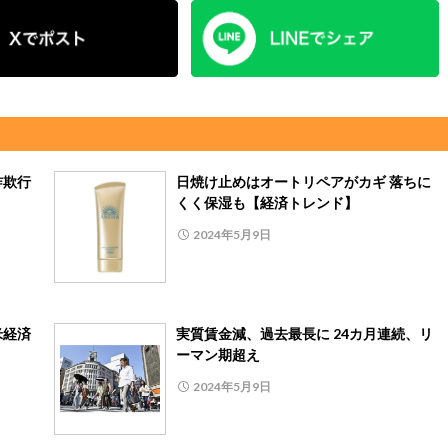
詐欺行
日焼け止めはオートリペアがカギ 落ちに
くく保湿も【経済トレンド】
2024年5月9日
米経済
実質賃金減、過去最長に 24カ月連続、リ
ーマン期超え
2024年5月9日