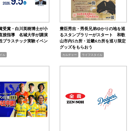
賞受賞・白川英樹博士が小
豊臣秀吉・秀長兄弟ゆかりの地を巡
直接指導 名城大学が講演
るスタンプラリーがスタート 和歌
性プラスチック実験イベン
山市内5カ所・近畿6カ所を巡り限定
グッズをもらおう
,
,
イル
カルチャー
ライフスタイル