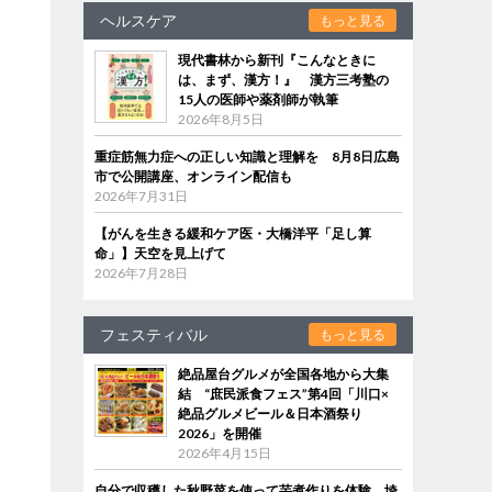
ヘルスケア
もっと見る
現代書林から新刊『こんなときに
は、まず、漢方！』 漢方三考塾の
15人の医師や薬剤師が執筆
2026年8月5日
重症筋無力症への正しい知識と理解を 8月8日広島
市で公開講座、オンライン配信も
2026年7月31日
【がんを生きる緩和ケア医・大橋洋平「足し算
命」】天空を見上げて
2026年7月28日
フェスティバル
もっと見る
絶品屋台グルメが全国各地から大集
結 “庶民派食フェス”第4回「川口×
絶品グルメビール＆日本酒祭り
2026」を開催
2026年4月15日
自分で収穫した秋野菜を使って芋煮作りを体験 埼