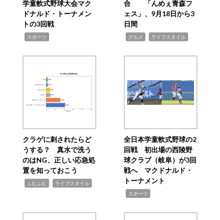
学童軟式野球大会マク
合 「んめぇ青森フ
ドナルド・トーナメン
ェス」、9月18日から3
トの3回戦
日間
,
,
,
スポーツ
グルメ
ライフスタイル
クラゲに刺されたらど
全日本学童軟式野球の2
うする？ 真水で洗う
回戦 初出場の西陵野
のはNG、正しい応急処
球クラブ（岐阜）が3回
置を知っておこう
戦へ マクドナルド・
トーナメント
,
,
ふむふむ
ライフスタイル
,
スポーツ