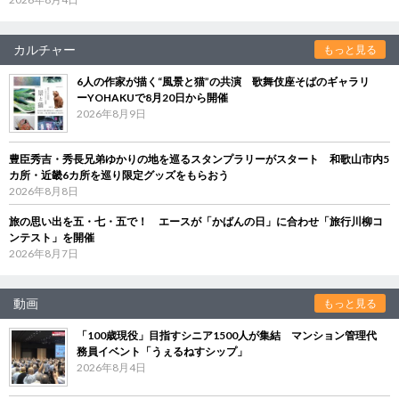
カルチャー
もっと見る
6人の作家が描く“風景と猫”の共演 歌舞伎座そばのギャラリ
ーYOHAKUで8月20日から開催
2026年8月9日
豊臣秀吉・秀長兄弟ゆかりの地を巡るスタンプラリーがスタート 和歌山市内5
カ所・近畿6カ所を巡り限定グッズをもらおう
2026年8月8日
旅の思い出を五・七・五で！ エースが「かばんの日」に合わせ「旅行川柳コ
ンテスト」を開催
2026年8月7日
動画
もっと見る
「100歳現役」目指すシニア1500人が集結 マンション管理代
務員イベント「うぇるねすシップ」
2026年8月4日