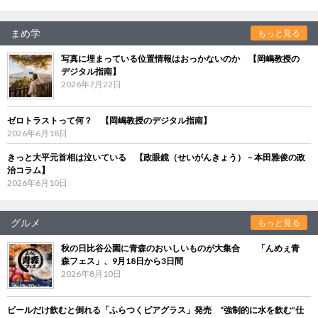
まめ学
もっと見る
写真に埋まっている位置情報はおっかないのか 【岡嶋教授の
デジタル指南】
2026年7月22日
ゼロトラストって何？ 【岡嶋教授のデジタル指南】
2026年6月18日
きっと大平元首相は泣いている 【政眼鏡（せいがんきょう）－本田雅俊の政
治コラム】
2026年6月10日
グルメ
もっと見る
秋の日比谷公園に青森のおいしいものが大集合 「んめぇ青
森フェス」、9月18日から3日間
2026年8月10日
ビールだけ飲むと倒れる「ふらつくビアグラス」発売 “強制的に水を飲む”仕