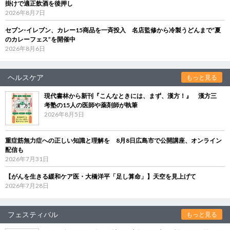
掛けで適正飲酒を後押し
2026年8月7日
セブン‐イレブン、カレー15商品を一斉投入 名店監修から冷製うどんまで“夏
のカレーフェス”を開催中
2026年8月6日
ヘルスケア
もっと見る
現代書林から新刊『こんなときには、まず、漢方！』 漢方三
考塾の15人の医師や薬剤師が執筆
2026年8月5日
重症筋無力症への正しい知識と理解を 8月8日広島市で公開講座、オンライン
配信も
2026年7月31日
【がんを生きる緩和ケア医・大橋洋平「足し算命」】天空を見上げて
2026年7月28日
フェスティバル
もっと見る