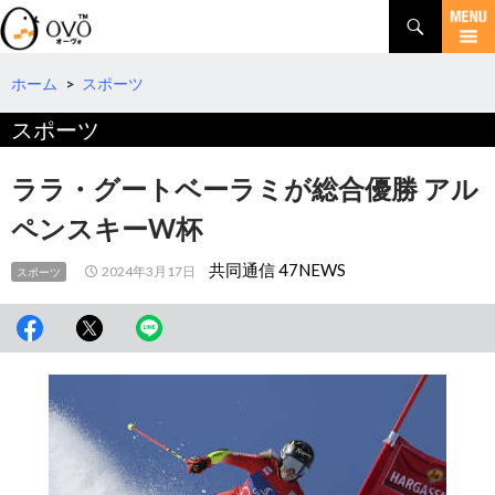
検
索
コ
ン
テ
ホーム
>
スポーツ
ン
スポーツ
ツ
へ
移
ララ・グートベーラミが総合優勝 アル
動
ペンスキーW杯
共同通信 47NEWS
2024年3月17日
スポーツ