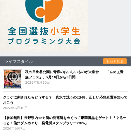
ライフスタイル
もっと見る
秋の日比谷公園に青森のおいしいものが大集合 「んめぇ青
森フェス」、9月18日から3日間
2026年8月10日
クラゲに刺されたらどうする？ 真水で洗うのはNG、正しい応急処置を知って
おこう
2026年8月10日
【参加無料】長野県内12カ所の発電所をめぐって豪華賞品をゲット！「ぐるー
っと！信州ダムめぐり 発電所スタンプラリー2026」
2026年8月9日