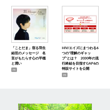
「ことだま」宿る羽生
HIV/エイズにまつわる6
結弦のメッセージ 名
つの“理解のギャッ
言がもたらす心の平穏
プ”とは？ 2030年の流
と潤い
行終結を目指すGAP6の
特設サイトを公開
PR
PR