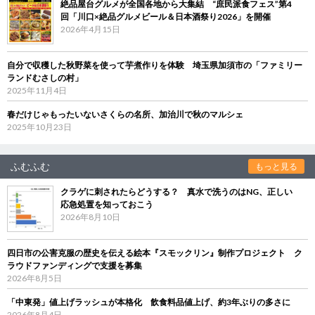
絶品屋台グルメが全国各地から大集結 “庶民派食フェス”第4
回「川口×絶品グルメビール＆日本酒祭り2026」を開催
2026年4月15日
自分で収穫した秋野菜を使って芋煮作りを体験 埼玉県加須市の「ファミリー
ランドむさしの村」
2025年11月4日
春だけじゃもったいないさくらの名所、加治川で秋のマルシェ
2025年10月23日
ふむふむ
もっと見る
クラゲに刺されたらどうする？ 真水で洗うのはNG、正しい
応急処置を知っておこう
2026年8月10日
四日市の公害克服の歴史を伝える絵本『スモックリン』制作プロジェクト ク
ラウドファンディングで支援を募集
2026年8月5日
「中東発」値上げラッシュが本格化 飲食料品値上げ、約3年ぶりの多さに
2026年8月4日