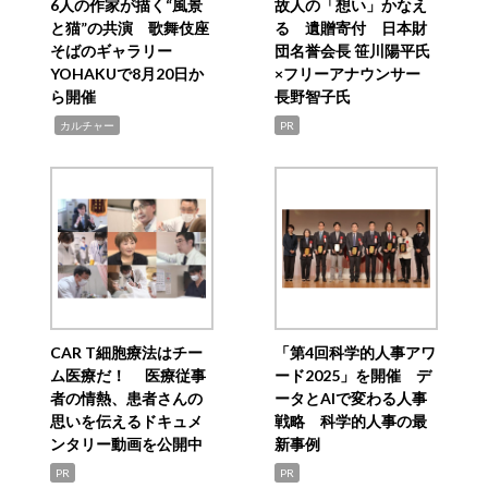
6人の作家が描く“風景
故人の「想い」かなえ
と猫”の共演 歌舞伎座
る 遺贈寄付 日本財
そばのギャラリー
団名誉会長 笹川陽平氏
YOHAKUで8月20日か
×フリーアナウンサー
ら開催
長野智子氏
,
カルチャー
PR
CAR T細胞療法はチー
「第4回科学的人事アワ
ム医療だ！ 医療従事
ード2025」を開催 デ
者の情熱、患者さんの
ータとAIで変わる人事
思いを伝えるドキュメ
戦略 科学的人事の最
ンタリー動画を公開中
新事例
PR
PR