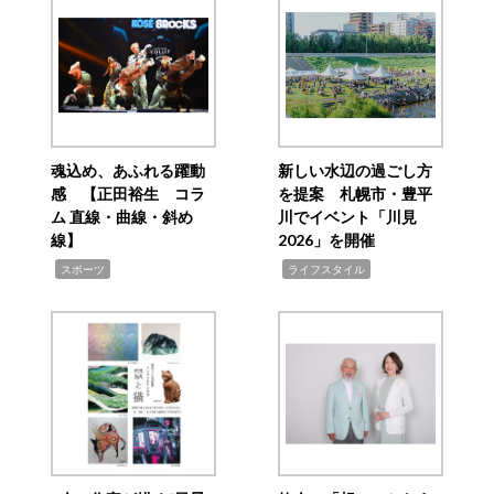
魂込め、あふれる躍動
新しい水辺の過ごし方
感 【正田裕生 コラ
を提案 札幌市・豊平
ム 直線・曲線・斜め
川でイベント「川見
線】
2026」を開催
,
,
スポーツ
ライフスタイル