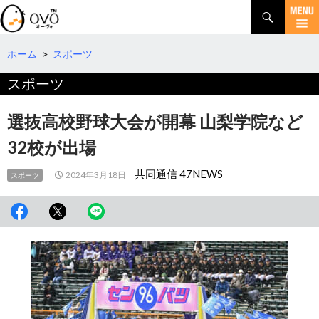
検
索
コ
ン
テ
ホーム
>
スポーツ
ン
スポーツ
ツ
へ
移
選抜高校野球大会が開幕 山梨学院など
動
32校が出場
共同通信 47NEWS
2024年3月18日
スポーツ