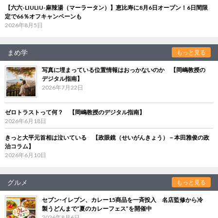
【六六-LIULIU-麻辣湯（マーラータン）】恵比寿に8月6日オープン！6日間限
定で66％オフキャンペーンも
2026年8月5日
まめ学
もっと見る
写真に埋まっている位置情報はおっかないのか 【岡嶋教授の
デジタル指南】
2026年7月22日
ゼロトラストって何？ 【岡嶋教授のデジタル指南】
2026年6月18日
きっと大平元首相は泣いている 【政眼鏡（せいがんきょう）－本田雅俊の政
治コラム】
2026年6月10日
グルメ
もっと見る
セブン‐イレブン、カレー15商品を一斉投入 名店監修から冷
製うどんまで“夏のカレーフェス”を開催中
2026年8月6日