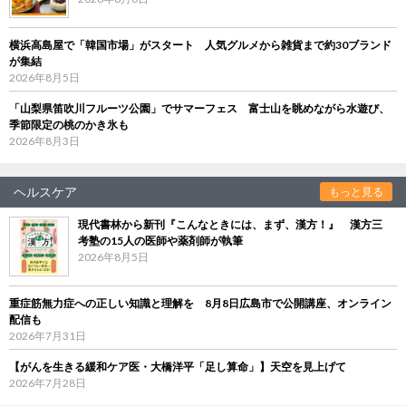
横浜高島屋で「韓国市場」がスタート 人気グルメから雑貨まで約30ブランド
が集結
2026年8月5日
「山梨県笛吹川フルーツ公園」でサマーフェス 富士山を眺めながら水遊び、
季節限定の桃のかき氷も
2026年8月3日
ヘルスケア
もっと見る
現代書林から新刊『こんなときには、まず、漢方！』 漢方三
考塾の15人の医師や薬剤師が執筆
2026年8月5日
重症筋無力症への正しい知識と理解を 8月8日広島市で公開講座、オンライン
配信も
2026年7月31日
【がんを生きる緩和ケア医・大橋洋平「足し算命」】天空を見上げて
2026年7月28日