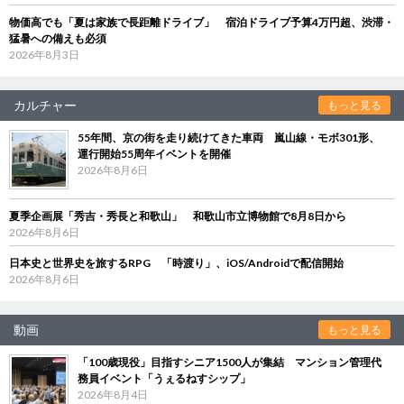
物価高でも「夏は家族で長距離ドライブ」 宿泊ドライブ予算4万円超、渋滞・
猛暑への備えも必須
2026年8月3日
カルチャー
もっと見る
55年間、京の街を走り続けてきた車両 嵐山線・モボ301形、
運行開始55周年イベントを開催
2026年8月6日
夏季企画展「秀吉・秀長と和歌山」 和歌山市立博物館で8月8日から
2026年8月6日
日本史と世界史を旅するRPG 「時渡り」、iOS/Androidで配信開始
2026年8月6日
動画
もっと見る
「100歳現役」目指すシニア1500人が集結 マンション管理代
務員イベント「うぇるねすシップ」
2026年8月4日