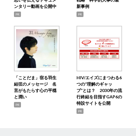
ンタリー動画を公開中
新事例
PR
PR
「ことだま」宿る羽生
HIV/エイズにまつわる6
結弦のメッセージ 名
つの“理解のギャッ
言がもたらす心の平穏
プ”とは？ 2030年の流
と潤い
行終結を目指すGAP6の
特設サイトを公開
PR
PR