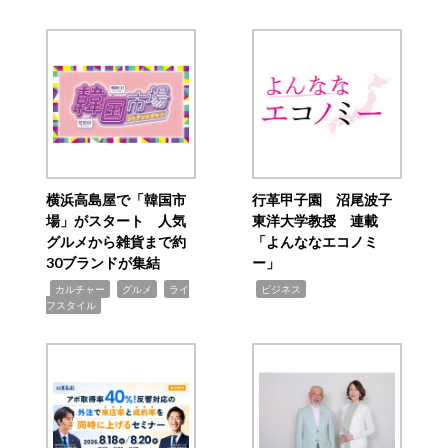
横浜高島屋で「韓国市
行革甲子園 沼尾波子
場」がスタート 人気
東洋大学教授 連載
グルメから雑貨まで約
「よんななエコノミ
30ブランドが集結
ー」
,
,
,
,
カルチャー
グルメ
ライ
ビジネス
フスタイル