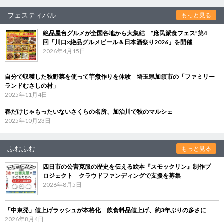
フェスティバル
もっと見る
絶品屋台グルメが全国各地から大集結 “庶民派食フェス”第4
回「川口×絶品グルメビール＆日本酒祭り2026」を開催
2026年4月15日
自分で収穫した秋野菜を使って芋煮作りを体験 埼玉県加須市の「ファミリー
ランドむさしの村」
2025年11月4日
春だけじゃもったいないさくらの名所、加治川で秋のマルシェ
2025年10月23日
ふむふむ
もっと見る
四日市の公害克服の歴史を伝える絵本『スモックリン』制作プ
ロジェクト クラウドファンディングで支援を募集
2026年8月5日
「中東発」値上げラッシュが本格化 飲食料品値上げ、約3年ぶりの多さに
2026年8月4日