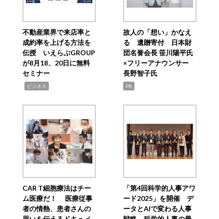
不動産業界で来店率と
故人の「想い」かなえ
成約率を上げる方法を
る 遺贈寄付 日本財
伝授 いえらぶGROUP
団名誉会長 笹川陽平氏
が8月18、20日に無料
×フリーアナウンサー
セミナー
長野智子氏
,
ビジネス
PR
CAR T細胞療法はチー
「第4回科学的人事アワ
ム医療だ！ 医療従事
ード2025」を開催 デ
者の情熱、患者さんの
ータとAIで変わる人事
思いを伝えるドキュメ
戦略 科学的人事の最