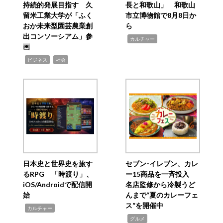
持続的発展目指す 久
長と和歌山」 和歌山
留米工業大学が「ふく
市立博物館で8月8日か
おか未来型園芸農業創
ら
出コンソーシアム」参
,
カルチャー
画
,
,
ビジネス
社会
日本史と世界史を旅す
セブン‐イレブン、カレ
るRPG 「時渡り」、
ー15商品を一斉投入
iOS/Androidで配信開
名店監修から冷製うど
始
んまで“夏のカレーフェ
ス”を開催中
,
カルチャー
,
グルメ