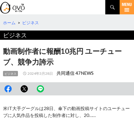
検
索
コ
ン
テ
ホーム
>
ビジネス
ン
ビジネス
ツ
へ
移
動画制作者に報酬10兆円 ユーチュー
動
ブ、競争力誇示
共同通信 47NEWS
2024年3月28日
ビジネス
米IT大手グーグルは28日、傘下の動画投稿サイトのユーチュー
ブに人気作品を投稿した制作者に対し、20……