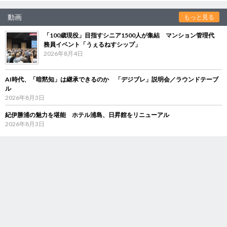
動画
もっと見る
「100歳現役」目指すシニア1500人が集結 マンション管理代
務員イベント「うぇるねすシップ」
2026年8月4日
AI時代、「暗黙知」は継承できるのか 「デジブレ」説明会／ラウンドテーブ
ル
2026年8月3日
紀伊勝浦の魅力を堪能 ホテル浦島、日昇館をリニューアル
2026年8月3日