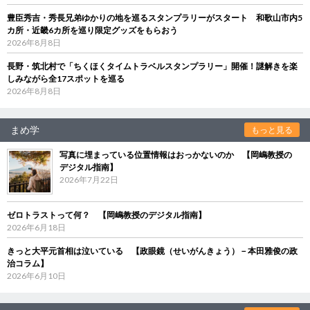
豊臣秀吉・秀長兄弟ゆかりの地を巡るスタンプラリーがスタート 和歌山市内5
カ所・近畿6カ所を巡り限定グッズをもらおう
2026年8月8日
長野・筑北村で「ちくほくタイムトラベルスタンプラリー」開催！謎解きを楽
しみながら全17スポットを巡る
2026年8月8日
まめ学
もっと見る
写真に埋まっている位置情報はおっかないのか 【岡嶋教授の
デジタル指南】
2026年7月22日
ゼロトラストって何？ 【岡嶋教授のデジタル指南】
2026年6月18日
きっと大平元首相は泣いている 【政眼鏡（せいがんきょう）－本田雅俊の政
治コラム】
2026年6月10日