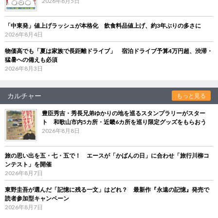
2026年8月5日
「中東発」値上げラッシュが本格化 飲食料品値上げ、約3年ぶりの多さに
2026年8月4日
物価高でも「夏は家族で長距離ドライブ」 宿泊ドライブ予算4万円超、渋滞・
猛暑への備えも必須
2026年8月3日
カルチャー
もっと見る
豊臣秀吉・秀長兄弟ゆかりの地を巡るスタンプラリーがスター
ト 和歌山市内5カ所・近畿6カ所を巡り限定グッズをもらおう
2026年8月8日
旅の思い出を五・七・五で！ エースが「かばんの日」に合わせ「旅行川柳コ
ンテスト」を開催
2026年8月7日
東野圭吾が選んだ「記憶に残る一文」はどれ？ 最新作『永遠の記憶』発売で
読者参加型キャンペーン
2026年8月7日