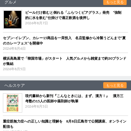
グルメ
もっと見る
ビールだけ飲むと倒れる「ふらつくビアグラス」発売 “強制
的に水を飲む”仕掛けで適正飲酒を後押し
2026年8月7日
セブン‐イレブン、カレー15商品を一斉投入 名店監修から冷製うどんまで“夏
のカレーフェス”を開催中
2026年8月6日
横浜高島屋で「韓国市場」がスタート 人気グルメから雑貨まで約30ブランド
が集結
2026年8月5日
ヘルスケア
もっと見る
現代書林から新刊『こんなときには、まず、漢方！』 漢方三
考塾の15人の医師や薬剤師が執筆
2026年8月5日
重症筋無力症への正しい知識と理解を 8月8日広島市で公開講座、オンライン
配信も