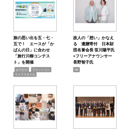
旅の思い出を五・七・
故人の「想い」かなえ
五で！ エースが「か
る 遺贈寄付 日本財
ばんの日」に合わせ
団名誉会長 笹川陽平氏
「旅行川柳コンテス
×フリーアナウンサー
ト」を開催
長野智子氏
,
,
,
おでかけ
ファッション
PR
ライフスタイル