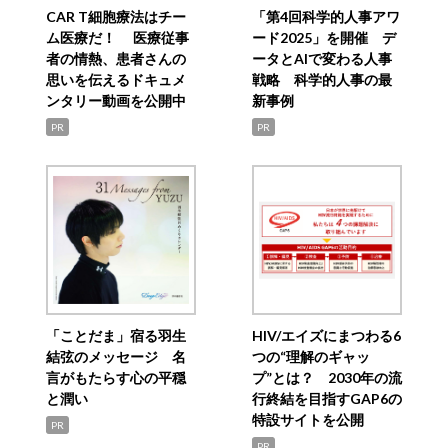
CAR T細胞療法はチー
「第4回科学的人事アワ
ム医療だ！ 医療従事
ード2025」を開催 デ
者の情熱、患者さんの
ータとAIで変わる人事
思いを伝えるドキュメ
戦略 科学的人事の最
ンタリー動画を公開中
新事例
PR
PR
「ことだま」宿る羽生
HIV/エイズにまつわる6
結弦のメッセージ 名
つの“理解のギャッ
言がもたらす心の平穏
プ”とは？ 2030年の流
と潤い
行終結を目指すGAP6の
特設サイトを公開
PR
PR