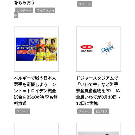
をもらおう
,
スポーツ
,
,
カルチャー
ライフスタイ
ル
ベルギーで戦う日本人
ドジャースタジアムで
選手を応援しよう シ
「いわて牛」など岩手
ント＝トロイデン戦全
県産農畜産物をPR JA
試合をBS10が今季も無
全農いわてが8月10日～
料放送
12日に実施
,
,
,
スポーツ
スポーツ
ビジネス