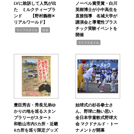
LVに敗訴して人気が出
ノーベル賞受賞・白川
た ミルクティーブラ
英樹博士が小中高生を
ンド 【野村義樹✕
直接指導 名城大学が
リアルワールド】
講演会と導電性プラス
チック実験イベントを
,
,
ライフスタイル
社会
開催
,
ライフスタイル
豊臣秀吉・秀長兄弟ゆ
始球式の杉谷拳士さ
かりの地を巡るスタン
ん、野球に熱い思い
プラリーがスタート
全日本学童軟式野球大
和歌山市内5カ所・近畿
会 マクドナルド・トー
6カ所を巡り限定グッズ
ナメントが開幕