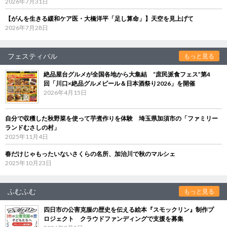
2026年7月31日
【がんを生きる緩和ケア医・大橋洋平「足し算命」】天空を見上げて
2026年7月28日
フェスティバル
もっと見る
絶品屋台グルメが全国各地から大集結 “庶民派食フェス”第4
回「川口×絶品グルメビール＆日本酒祭り2026」を開催
2026年4月15日
自分で収穫した秋野菜を使って芋煮作りを体験 埼玉県加須市の「ファミリー
ランドむさしの村」
2025年11月4日
春だけじゃもったいないさくらの名所、加治川で秋のマルシェ
2025年10月23日
ふむふむ
もっと見る
四日市の公害克服の歴史を伝える絵本『スモックリン』制作プ
ロジェクト クラウドファンディングで支援を募集