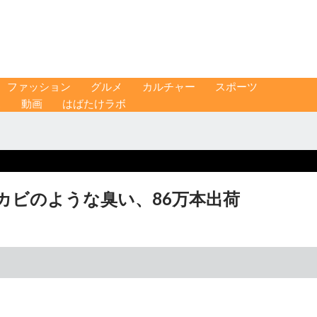
ファッション
グルメ
カルチャー
スポーツ
ス
動画
はばたけラボ
カビのような臭い、86万本出荷