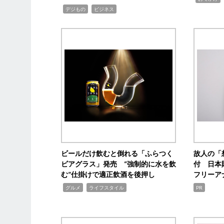
,
,
デジもの
ビジネス
ビールだけ飲むと倒れる「ふらつく
故人の「
ビアグラス」発売 “強制的に水を飲
付 日本
む”仕掛けで適正飲酒を後押し
フリーア
,
,
グルメ
ライフスタイル
PR