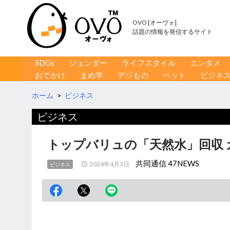
OVO [オーヴォ]
話題の情報を発信するサイト
コンテンツへ移動
検
SDGs
ジェンダー
ライフスタイル
エンタメ
索
おでかけ
まめ学
デジもの
ペット
ビジネ
ホーム
>
ビジネス
ビジネス
トップバリュの「天然水」回収 
共同通信 47NEWS
2024年4月3日
ビジネス