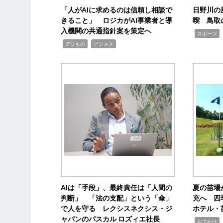
「人がAIに求めるのは信頼し相談で
日野川の
きること」 ロジカがAI事業者と導
喫 鳥取
入機関の共通指針案を策定へ
,
スポーツ
,
,
デジもの
ビジネス
AIは「手段」、最終責任は「人間の
夏の苗場
判断」 「法の支配」という「傘」
充へ 四
で人を守る レクシスネクシス・ジ
ホテル・
ャパンのパスカル ロズィエ社長
,
,
おでかけ