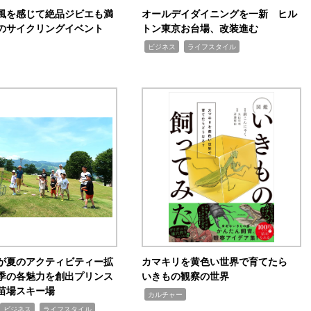
風を感じて絶品ジビエも満
オールデイダイニングを一新 ヒル
のサイクリングイベント
トン東京お台場、改装進む
,
,
ビジネス
ライフスタイル
が夏のアクティビティー拡
カマキリを黄色い世界で育てたら
季の各魅力を創出プリンス
いきもの観察の世界
苗場スキー場
,
カルチャー
,
ビジネス
ライフスタイル