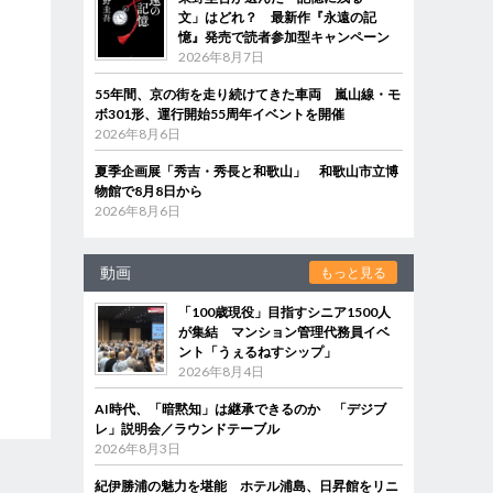
文」はどれ？ 最新作『永遠の記
憶』発売で読者参加型キャンペーン
2026年8月7日
55年間、京の街を走り続けてきた車両 嵐山線・モ
ボ301形、運行開始55周年イベントを開催
2026年8月6日
夏季企画展「秀吉・秀長と和歌山」 和歌山市立博
物館で8月8日から
2026年8月6日
動画
もっと見る
「100歳現役」目指すシニア1500人
が集結 マンション管理代務員イベ
ント「うぇるねすシップ」
2026年8月4日
AI時代、「暗黙知」は継承できるのか 「デジブ
レ」説明会／ラウンドテーブル
2026年8月3日
紀伊勝浦の魅力を堪能 ホテル浦島、日昇館をリニ