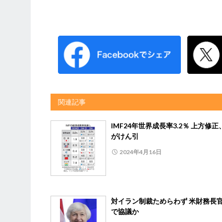
関連記事
IMF24年世界成長率3.2％ 上方修
がけん引
2024年4月16日
対イラン制裁ためらわず 米財務長官
で協議か