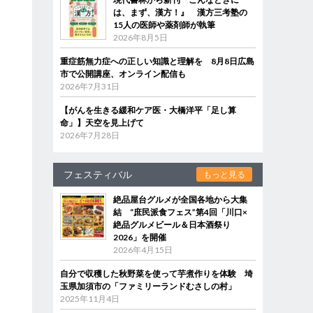
は、まず、漢方！』 漢方三考塾の
15人の医師や薬剤師が執筆
2026年8月5日
重症筋無力症への正しい知識と理解を 8月8日広島
市で公開講座、オンライン配信も
2026年7月31日
【がんを生きる緩和ケア医・大橋洋平「足し算
命」】天空を見上げて
2026年7月28日
フェスティバル
もっと見る
絶品屋台グルメが全国各地から大集
結 “庶民派食フェス”第4回「川口×
絶品グルメビール＆日本酒祭り
2026」を開催
2026年4月15日
自分で収穫した秋野菜を使って芋煮作りを体験 埼
玉県加須市の「ファミリーランドむさしの村」
2025年11月4日