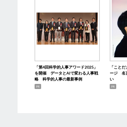
「第4回科学的人事アワード2025」
「ことだ
を開催 データとAIで変わる人事戦
ージ 名
略 科学的人事の最新事例
い
PR
PR