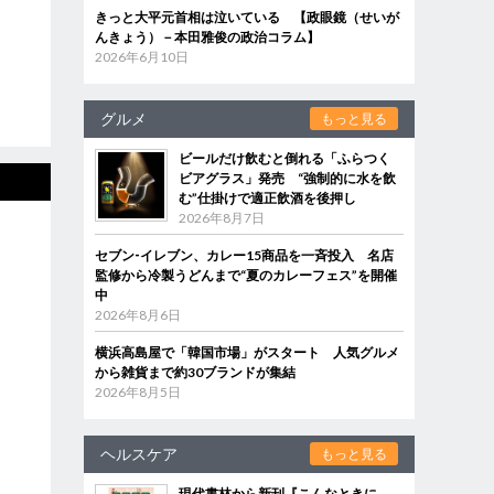
きっと大平元首相は泣いている 【政眼鏡（せいが
んきょう）－本田雅俊の政治コラム】
2026年6月10日
グルメ
もっと見る
ビールだけ飲むと倒れる「ふらつく
ビアグラス」発売 “強制的に水を飲
む”仕掛けで適正飲酒を後押し
2026年8月7日
セブン‐イレブン、カレー15商品を一斉投入 名店
監修から冷製うどんまで“夏のカレーフェス”を開催
中
2026年8月6日
横浜高島屋で「韓国市場」がスタート 人気グルメ
から雑貨まで約30ブランドが集結
2026年8月5日
ヘルスケア
もっと見る
現代書林から新刊『こんなときに