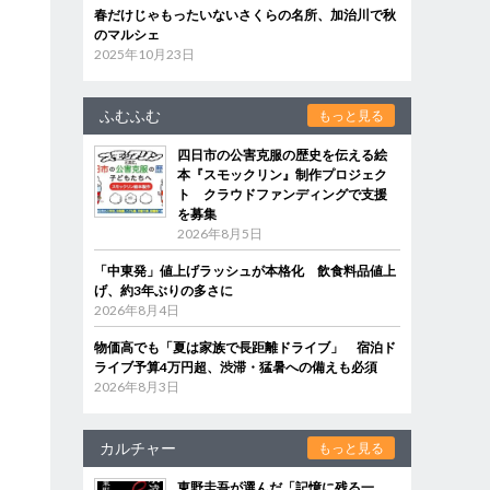
春だけじゃもったいないさくらの名所、加治川で秋
のマルシェ
2025年10月23日
ふむふむ
もっと見る
四日市の公害克服の歴史を伝える絵
本『スモックリン』制作プロジェク
ト クラウドファンディングで支援
を募集
2026年8月5日
「中東発」値上げラッシュが本格化 飲食料品値上
げ、約3年ぶりの多さに
2026年8月4日
物価高でも「夏は家族で長距離ドライブ」 宿泊ド
ライブ予算4万円超、渋滞・猛暑への備えも必須
2026年8月3日
カルチャー
もっと見る
東野圭吾が選んだ「記憶に残る一