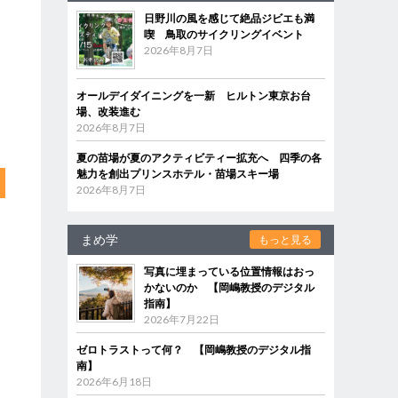
日野川の風を感じて絶品ジビエも満
喫 鳥取のサイクリングイベント
2026年8月7日
オールデイダイニングを一新 ヒルトン東京お台
場、改装進む
2026年8月7日
夏の苗場が夏のアクティビティー拡充へ 四季の各
魅力を創出プリンスホテル・苗場スキー場
2026年8月7日
まめ学
もっと見る
写真に埋まっている位置情報はおっ
かないのか 【岡嶋教授のデジタル
指南】
2026年7月22日
ゼロトラストって何？ 【岡嶋教授のデジタル指
南】
2026年6月18日