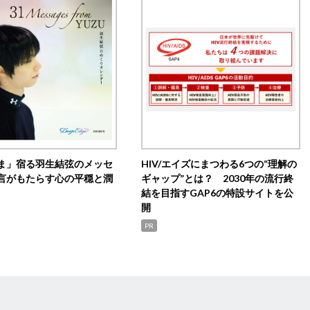
ま」宿る羽生結弦のメッセ
HIV/エイズにまつわる6つの“理解の
言がもたらす心の平穏と潤
ギャップ”とは？ 2030年の流行終
結を目指すGAP6の特設サイトを公
開
PR