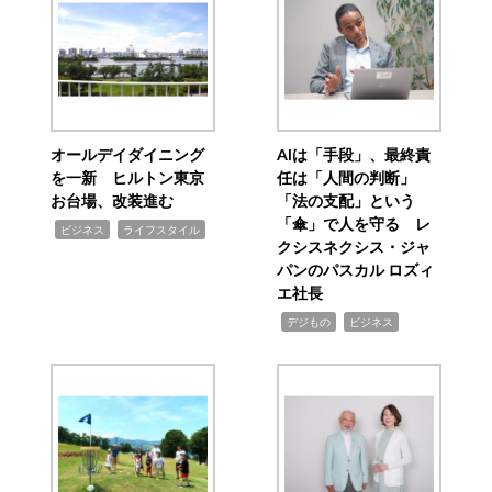
オールデイダイニング
AIは「手段」、最終責
を一新 ヒルトン東京
任は「人間の判断」
お台場、改装進む
「法の支配」という
「傘」で人を守る レ
,
,
ビジネス
ライフスタイル
クシスネクシス・ジャ
パンのパスカル ロズィ
エ社長
,
,
デジもの
ビジネス