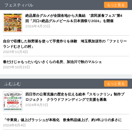
フェスティバル
もっと見る
絶品屋台グルメが全国各地から大集結 “庶民派食フェス”第4
回「川口×絶品グルメビール＆日本酒祭り2026」を開催
2026年4月15日
自分で収穫した秋野菜を使って芋煮作りを体験 埼玉県加須市の「ファミリー
ランドむさしの村」
2025年11月4日
春だけじゃもったいないさくらの名所、加治川で秋のマルシェ
2025年10月23日
ふむふむ
もっと見る
四日市の公害克服の歴史を伝える絵本『スモックリン』制作プ
ロジェクト クラウドファンディングで支援を募集
2026年8月5日
「中東発」値上げラッシュが本格化 飲食料品値上げ、約3年ぶりの多さに
2026年8月4日