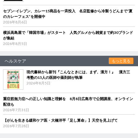
セブン‐イレブン、カレー15商品を一斉投入 名店監修から冷製うどんまで“夏
のカレーフェス”を開催中
2026年8月6日
横浜高島屋で「韓国市場」がスタート 人気グルメから雑貨まで約30ブランド
が集結
2026年8月5日
ヘルスケア
もっと見る
現代書林から新刊『こんなときには、まず、漢方！』 漢方三
考塾の15人の医師や薬剤師が執筆
2026年8月5日
重症筋無力症への正しい知識と理解を 8月8日広島市で公開講座、オンライン
配信も
2026年7月31日
【がんを生きる緩和ケア医・大橋洋平「足し算命」】天空を見上げて
2026年7月28日