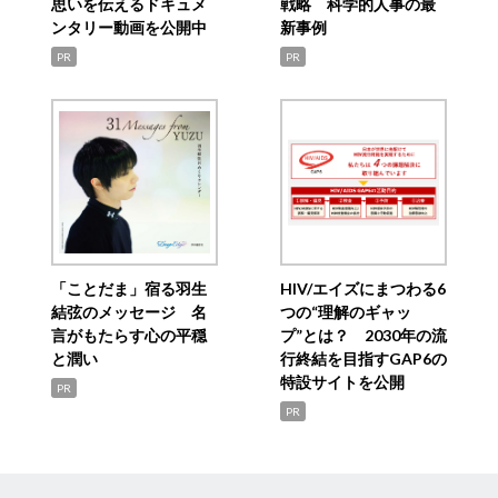
思いを伝えるドキュメ
戦略 科学的人事の最
ンタリー動画を公開中
新事例
PR
PR
「ことだま」宿る羽生
HIV/エイズにまつわる6
結弦のメッセージ 名
つの“理解のギャッ
言がもたらす心の平穏
プ”とは？ 2030年の流
と潤い
行終結を目指すGAP6の
特設サイトを公開
PR
PR