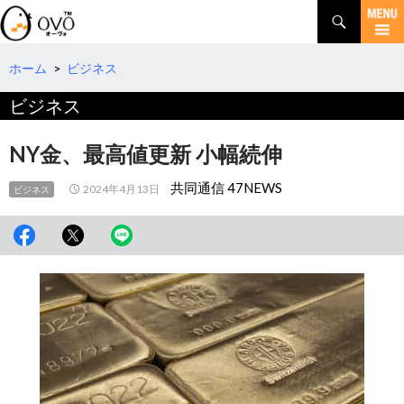
検
索
コ
ン
テ
ホーム
>
ビジネス
ン
ビジネス
ツ
へ
移
NY金、最高値更新 小幅続伸
動
共同通信 47NEWS
2024年4月13日
ビジネス