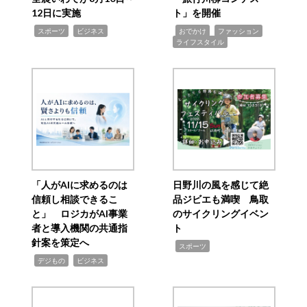
12日に実施
ト」を開催
,
,
,
,
,
スポーツ
ビジネス
おでかけ
ファッション
ライフスタイル
「人がAIに求めるのは
日野川の風を感じて絶
信頼し相談できるこ
品ジビエも満喫 鳥取
と」 ロジカがAI事業
のサイクリングイベン
者と導入機関の共通指
ト
針案を策定へ
,
スポーツ
,
,
デジもの
ビジネス