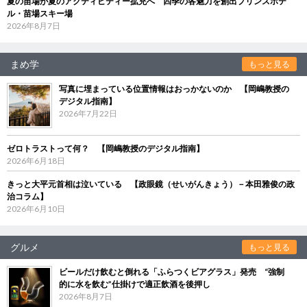
夏の苗場が夏のアクティビティー拡充へ 四季の各魅力を創出プリンスホテ
ル・苗場スキー場
2026年8月7日
まめ学
もっと見る
写真に埋まっている位置情報はおっかないのか 【岡嶋教授の
デジタル指南】
2026年7月22日
ゼロトラストって何？ 【岡嶋教授のデジタル指南】
2026年6月18日
きっと大平元首相は泣いている 【政眼鏡（せいがんきょう）－本田雅俊の政
治コラム】
2026年6月10日
グルメ
もっと見る
ビールだけ飲むと倒れる「ふらつくビアグラス」発売 “強制
的に水を飲む”仕掛けで適正飲酒を後押し
2026年8月7日