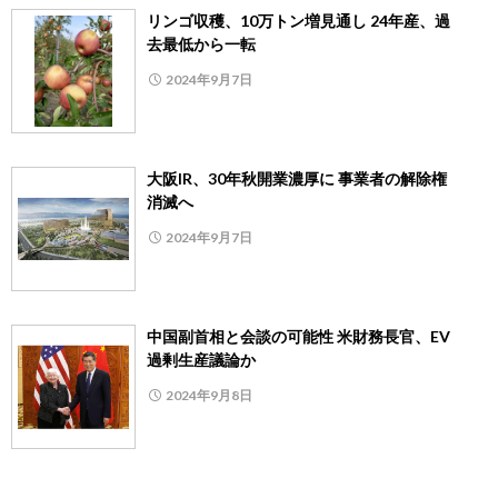
リンゴ収穫、10万トン増見通し 24年産、過
去最低から一転
2024年9月7日
大阪IR、30年秋開業濃厚に 事業者の解除権
消滅へ
2024年9月7日
中国副首相と会談の可能性 米財務長官、EV
過剰生産議論か
2024年9月8日