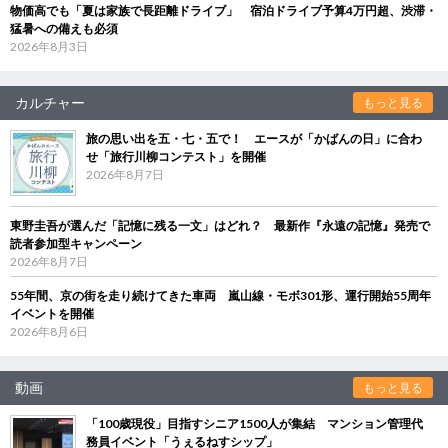
物価高でも「夏は家族で長距離ドライブ」 宿泊ドライブ予算4万円超、渋滞・
猛暑への備えも必須
2026年8月3日
カルチャー
もっと見る
旅の思い出を五・七・五で！ エースが「かばんの日」に合わ
せ「旅行川柳コンテスト」を開催
2026年8月7日
東野圭吾が選んだ「記憶に残る一文」はどれ？ 最新作『永遠の記憶』発売で
読者参加型キャンペーン
2026年8月7日
55年間、京の街を走り続けてきた車両 嵐山線・モボ301形、運行開始55周年
イベントを開催
2026年8月6日
動画
もっと見る
「100歳現役」目指すシニア1500人が集結 マンション管理代
務員イベント「うぇるねすシップ」