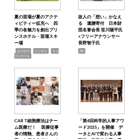
夏の苗場が夏のアクテ
故人の「想い」かなえ
ィビティー拡充へ 四
る 遺贈寄付 日本財
季の各魅力を創出プリ
団名誉会長 笹川陽平氏
ンスホテル・苗場スキ
×フリーアナウンサー
ー場
長野智子氏
,
,
,
おでかけ
ビジネス
ライ
PR
フスタイル
CAR T細胞療法はチー
「第4回科学的人事アワ
ム医療だ！ 医療従事
ード2025」を開催 デ
者の情熱、患者さんの
ータとAIで変わる人事