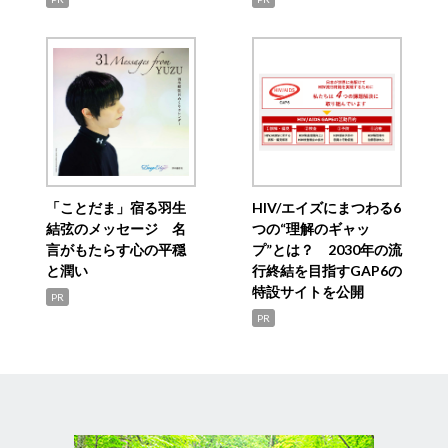
「ことだま」宿る羽生
HIV/エイズにまつわる6
結弦のメッセージ 名
つの“理解のギャッ
言がもたらす心の平穏
プ”とは？ 2030年の流
と潤い
行終結を目指すGAP6の
特設サイトを公開
PR
PR