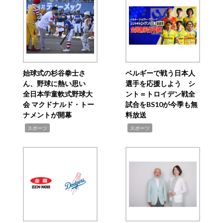
始球式の杉谷拳士さ
ベルギーで戦う日本人
ん、野球に熱い思い
選手を応援しよう シ
全日本学童軟式野球大
ント＝トロイデン戦全
会 マクドナルド・トー
試合をBS10が今季も無
ナメントが開幕
料放送
,
,
スポーツ
スポーツ