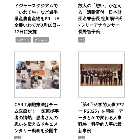
ドジャースタジアムで
故人の「想い」かなえ
「いわて牛」など岩手
る 遺贈寄付 日本財
県産農畜産物をPR JA
団名誉会長 笹川陽平氏
全農いわてが8月10日～
×フリーアナウンサー
12日に実施
長野智子氏
,
,
スポーツ
ビジネス
PR
CAR T細胞療法はチー
「第4回科学的人事アワ
ム医療だ！ 医療従事
ード2025」を開催 デ
者の情熱、患者さんの
ータとAIで変わる人事
思いを伝えるドキュメ
戦略 科学的人事の最
ンタリー動画を公開中
新事例
PR
PR