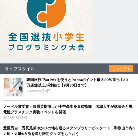
ライフスタイル
もっと見る
韓国旅行でau PAYを使うとPontaポイント最大20％還元！30
万店舗以上が対象に【9月30日まで】
2026年8月8日
ノーベル賞受賞・白川英樹博士が小中高生を直接指導 名城大学が講演会と導
電性プラスチック実験イベントを開催
2026年8月8日
豊臣秀吉・秀長兄弟ゆかりの地を巡るスタンプラリーがスタート 和歌山市内5
カ所・近畿6カ所を巡り限定グッズをもらおう