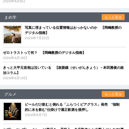
2026年8月8日
まめ学
もっと見る
写真に埋まっている位置情報はおっかないのか 【岡嶋教授の
デジタル指南】
2026年7月22日
ゼロトラストって何？ 【岡嶋教授のデジタル指南】
2026年6月18日
きっと大平元首相は泣いている 【政眼鏡（せいがんきょう）－本田雅俊の政
治コラム】
2026年6月10日
グルメ
もっと見る
ビールだけ飲むと倒れる「ふらつくビアグラス」発売 “強制
的に水を飲む”仕掛けで適正飲酒を後押し
2026年8月7日