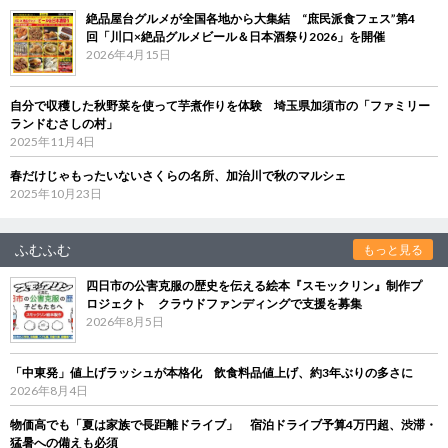
絶品屋台グルメが全国各地から大集結 “庶民派食フェス”第4
回「川口×絶品グルメビール＆日本酒祭り2026」を開催
2026年4月15日
自分で収穫した秋野菜を使って芋煮作りを体験 埼玉県加須市の「ファミリー
ランドむさしの村」
2025年11月4日
春だけじゃもったいないさくらの名所、加治川で秋のマルシェ
2025年10月23日
ふむふむ
もっと見る
四日市の公害克服の歴史を伝える絵本『スモックリン』制作プ
ロジェクト クラウドファンディングで支援を募集
2026年8月5日
「中東発」値上げラッシュが本格化 飲食料品値上げ、約3年ぶりの多さに
2026年8月4日
物価高でも「夏は家族で長距離ドライブ」 宿泊ドライブ予算4万円超、渋滞・
猛暑への備えも必須