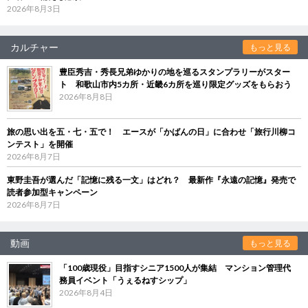
2026年8月3日
カルチャー
もっと見る
豊臣秀吉・秀長兄弟ゆかりの地を巡るスタンプラリーがスター
ト 和歌山市内5カ所・近畿6カ所を巡り限定グッズをもらおう
2026年8月8日
旅の思い出を五・七・五で！ エースが「かばんの日」に合わせ「旅行川柳コ
ンテスト」を開催
2026年8月7日
東野圭吾が選んだ「記憶に残る一文」はどれ？ 最新作『永遠の記憶』発売で
読者参加型キャンペーン
2026年8月7日
動画
もっと見る
「100歳現役」目指すシニア1500人が集結 マンション管理代
務員イベント「うぇるねすシップ」
2026年8月4日