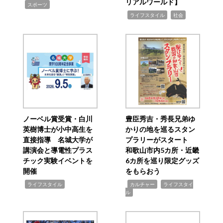
リアルワールド】
,
スポーツ
,
,
ライフスタイル
社会
ノーベル賞受賞・白川
豊臣秀吉・秀長兄弟ゆ
英樹博士が小中高生を
かりの地を巡るスタン
直接指導 名城大学が
プラリーがスタート
講演会と導電性プラス
和歌山市内5カ所・近畿
チック実験イベントを
6カ所を巡り限定グッズ
開催
をもらおう
,
,
,
ライフスタイル
カルチャー
ライフスタイ
ル