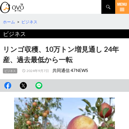
検
索
コ
ン
テ
ホーム
>
ビジネス
ン
ビジネス
ツ
へ
移
リンゴ収穫、10万トン増見通し 24年
動
産、過去最低から一転
共同通信 47NEWS
2024年9月7日
ビジネス