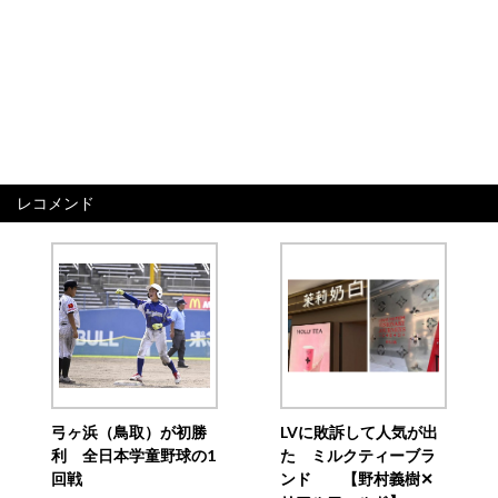
レコメンド
弓ヶ浜（鳥取）が初勝
LVに敗訴して人気が出
利 全日本学童野球の1
た ミルクティーブラ
回戦
ンド 【野村義樹✕