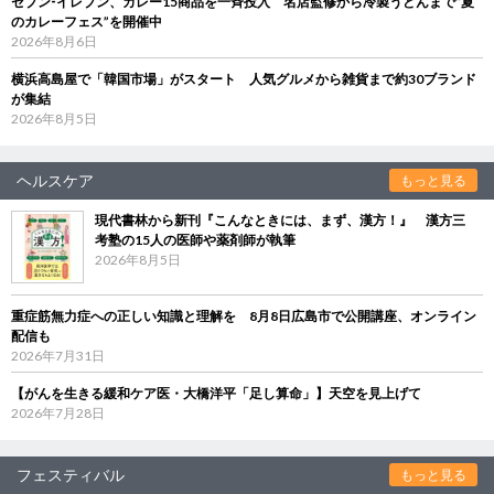
セブン‐イレブン、カレー15商品を一斉投入 名店監修から冷製うどんまで“夏
のカレーフェス”を開催中
2026年8月6日
横浜高島屋で「韓国市場」がスタート 人気グルメから雑貨まで約30ブランド
が集結
2026年8月5日
ヘルスケア
もっと見る
現代書林から新刊『こんなときには、まず、漢方！』 漢方三
考塾の15人の医師や薬剤師が執筆
2026年8月5日
重症筋無力症への正しい知識と理解を 8月8日広島市で公開講座、オンライン
配信も
2026年7月31日
【がんを生きる緩和ケア医・大橋洋平「足し算命」】天空を見上げて
2026年7月28日
フェスティバル
もっと見る