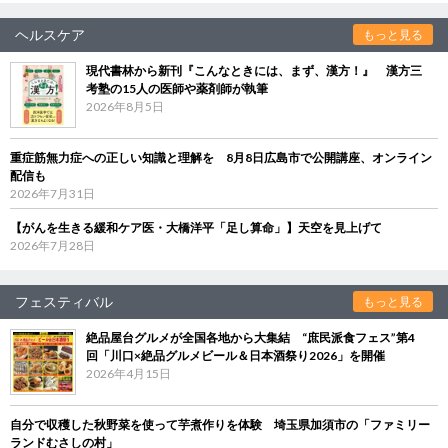
ヘルスケア
もっと見る
現代書林から新刊『こんなときには、まず、漢方！』 漢方三
考塾の15人の医師や薬剤師が執筆
2026年8月5日
重症筋無力症への正しい知識と理解を 8月8日広島市で公開講座、オンライン
配信も
2026年7月31日
【がんを生きる緩和ケア医・大橋洋平「足し算命」】天空を見上げて
2026年7月28日
フェスティバル
もっと見る
絶品屋台グルメが全国各地から大集結 “庶民派食フェス”第4
回「川口×絶品グルメビール＆日本酒祭り2026」を開催
2026年4月15日
自分で収穫した秋野菜を使って芋煮作りを体験 埼玉県加須市の「ファミリー
ランドむさしの村」