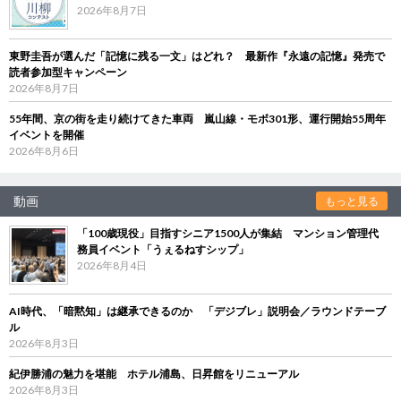
2026年8月7日
東野圭吾が選んだ「記憶に残る一文」はどれ？ 最新作『永遠の記憶』発売で
読者参加型キャンペーン
2026年8月7日
55年間、京の街を走り続けてきた車両 嵐山線・モボ301形、運行開始55周年
イベントを開催
2026年8月6日
動画
もっと見る
「100歳現役」目指すシニア1500人が集結 マンション管理代
務員イベント「うぇるねすシップ」
2026年8月4日
AI時代、「暗黙知」は継承できるのか 「デジブレ」説明会／ラウンドテーブ
ル
2026年8月3日
紀伊勝浦の魅力を堪能 ホテル浦島、日昇館をリニューアル
2026年8月3日