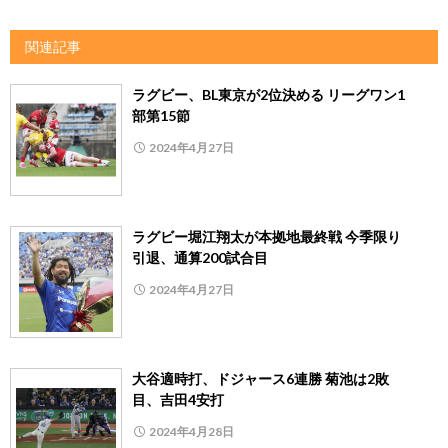
関連記事
ラグビー、BL東京が2位決める リーグワン1
部第15節
2024年4月27日
ラグビー堀江翔太が本拠地最終戦 今季限り
引退、通算200試合目
2024年4月27日
大谷適時打、ドジャース6連勝 菊池は2敗
目、吉田4安打
2024年4月28日