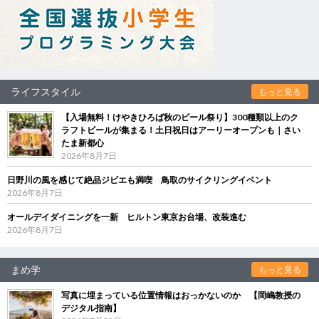
ライフスタイル
もっと見る
【入場無料！けやきひろば秋のビール祭り】300種類以上のク
ラフトビールが集まる！土日祝日はアーリーオープンも｜さい
たま新都心
2026年8月7日
日野川の風を感じて絶品ジビエも満喫 鳥取のサイクリングイベント
2026年8月7日
オールデイダイニングを一新 ヒルトン東京お台場、改装進む
2026年8月7日
まめ学
もっと見る
写真に埋まっている位置情報はおっかないのか 【岡嶋教授の
デジタル指南】