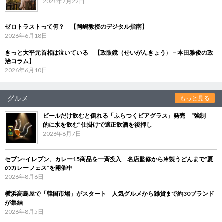
2026年7月22日
ゼロトラストって何？ 【岡嶋教授のデジタル指南】
2026年6月18日
きっと大平元首相は泣いている 【政眼鏡（せいがんきょう）－本田雅俊の政
治コラム】
2026年6月10日
グルメ
もっと見る
ビールだけ飲むと倒れる「ふらつくビアグラス」発売 “強制
的に水を飲む”仕掛けで適正飲酒を後押し
2026年8月7日
セブン‐イレブン、カレー15商品を一斉投入 名店監修から冷製うどんまで“夏
のカレーフェス”を開催中
2026年8月6日
横浜高島屋で「韓国市場」がスタート 人気グルメから雑貨まで約30ブランド
が集結
2026年8月5日