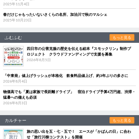
2025年11月4日
春だけじゃもったいないさくらの名所、加治川で秋のマルシェ
2025年10月23日
ふむふむ
もっと見る
四日市の公害克服の歴史を伝える絵本『スモックリン』制作プ
ロジェクト クラウドファンディングで支援を募集
2026年8月5日
「中東発」値上げラッシュが本格化 飲食料品値上げ、約3年ぶりの多さに
2026年8月4日
物価高でも「夏は家族で長距離ドライブ」 宿泊ドライブ予算4万円超、渋滞・
猛暑への備えも必須
2026年8月3日
カルチャー
もっと見る
旅の思い出を五・七・五で！ エースが「かばんの日」に合わ
せ「旅行川柳コンテスト」を開催