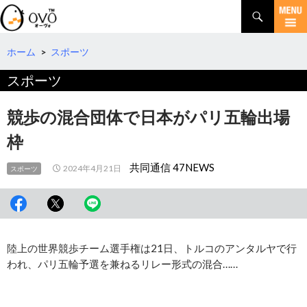
検
索
コ
ン
テ
ホーム
>
スポーツ
ン
スポーツ
ツ
へ
移
競歩の混合団体で日本がパリ五輪出場
動
枠
共同通信 47NEWS
2024年4月21日
スポーツ
陸上の世界競歩チーム選手権は21日、トルコのアンタルヤで行
われ、パリ五輪予選を兼ねるリレー形式の混合……