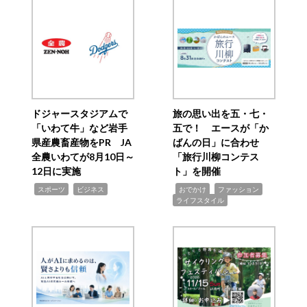
ドジャースタジアムで
旅の思い出を五・七・
「いわて牛」など岩手
五で！ エースが「か
県産農畜産物をPR JA
ばんの日」に合わせ
全農いわてが8月10日～
「旅行川柳コンテス
12日に実施
ト」を開催
,
,
,
,
,
スポーツ
ビジネス
おでかけ
ファッション
ライフスタイル