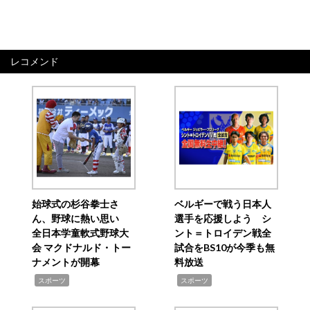
レコメンド
始球式の杉谷拳士さ
ベルギーで戦う日本人
ん、野球に熱い思い
選手を応援しよう シ
全日本学童軟式野球大
ント＝トロイデン戦全
会 マクドナルド・トー
試合をBS10が今季も無
ナメントが開幕
料放送
,
,
スポーツ
スポーツ