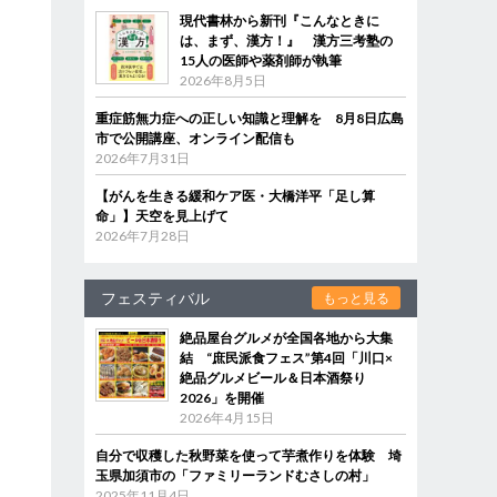
現代書林から新刊『こんなときに
は、まず、漢方！』 漢方三考塾の
15人の医師や薬剤師が執筆
2026年8月5日
重症筋無力症への正しい知識と理解を 8月8日広島
市で公開講座、オンライン配信も
2026年7月31日
【がんを生きる緩和ケア医・大橋洋平「足し算
命」】天空を見上げて
2026年7月28日
フェスティバル
もっと見る
絶品屋台グルメが全国各地から大集
結 “庶民派食フェス”第4回「川口×
絶品グルメビール＆日本酒祭り
2026」を開催
2026年4月15日
自分で収穫した秋野菜を使って芋煮作りを体験 埼
玉県加須市の「ファミリーランドむさしの村」
2025年11月4日