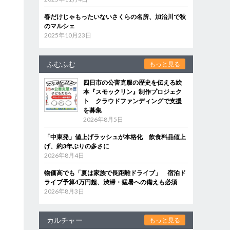
春だけじゃもったいないさくらの名所、加治川で秋
のマルシェ
2025年10月23日
ふむふむ
もっと見る
四日市の公害克服の歴史を伝える絵
本『スモックリン』制作プロジェク
ト クラウドファンディングで支援
を募集
2026年8月5日
「中東発」値上げラッシュが本格化 飲食料品値上
げ、約3年ぶりの多さに
2026年8月4日
物価高でも「夏は家族で長距離ドライブ」 宿泊ド
ライブ予算4万円超、渋滞・猛暑への備えも必須
2026年8月3日
カルチャー
もっと見る