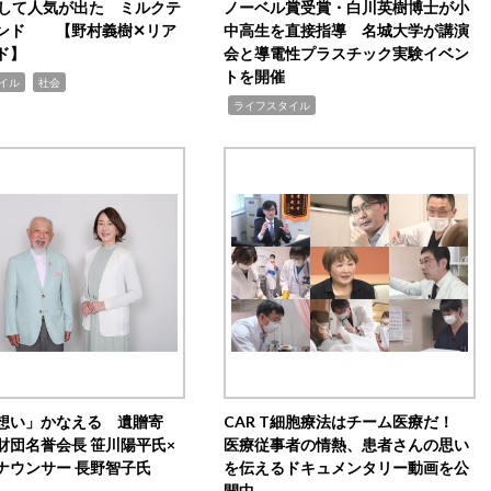
訴して人気が出た ミルクテ
ノーベル賞受賞・白川英樹博士が小
ンド 【野村義樹✕リア
中高生を直接指導 名城大学が講演
ド】
会と導電性プラスチック実験イベン
トを開催
,
イル
社会
,
ライフスタイル
想い」かなえる 遺贈寄
CAR T細胞療法はチーム医療だ！
財団名誉会長 笹川陽平氏×
医療従事者の情熱、患者さんの思い
ナウンサー 長野智子氏
を伝えるドキュメンタリー動画を公
開中