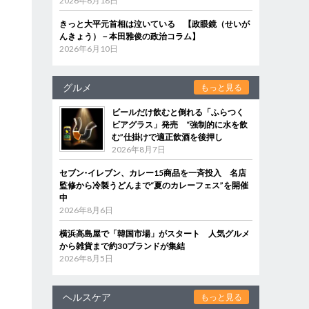
2026年6月18日
きっと大平元首相は泣いている 【政眼鏡（せいが
んきょう）－本田雅俊の政治コラム】
2026年6月10日
グルメ
もっと見る
ビールだけ飲むと倒れる「ふらつく
ビアグラス」発売 “強制的に水を飲
む”仕掛けで適正飲酒を後押し
2026年8月7日
セブン‐イレブン、カレー15商品を一斉投入 名店
監修から冷製うどんまで“夏のカレーフェス”を開催
中
2026年8月6日
横浜高島屋で「韓国市場」がスタート 人気グルメ
から雑貨まで約30ブランドが集結
2026年8月5日
ヘルスケア
もっと見る