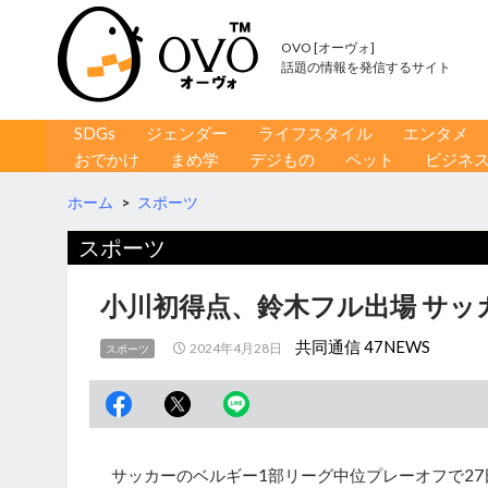
OVO [オーヴォ]
話題の情報を発信するサイト
コンテンツへ移動
検
SDGs
ジェンダー
ライフスタイル
エンタメ
索
おでかけ
まめ学
デジもの
ペット
ビジネ
ホーム
>
スポーツ
スポーツ
小川初得点、鈴木フル出場 サッ
共同通信 47NEWS
2024年4月28日
スポーツ
サッカーのベルギー1部リーグ中位プレーオフで2