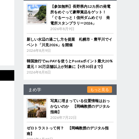
【参加無料】長野県内12カ所の発電
所をめぐって豪華賞品をゲット！
「ぐるーっと！信州ダムめぐり 発
電所スタンプラリー2026」
2026年8月9日
新しい水辺の過ごし方を提案 札幌市・豊平川でイ
ベント「川見2026」を開催
2026年8月9日
韓国旅行でau PAYを使うとPontaポイント最大20％
還元！30万店舗以上が対象に【9月30日まで】
2026年8月8日
まめ学
もっと見る
写真に埋まっている位置情報はおっ
かないのか 【岡嶋教授のデジタル
指南】
2026年7月22日
ゼロトラストって何？ 【岡嶋教授のデジタル指
南】