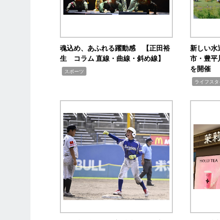
魂込め、あふれる躍動感 【正田裕
新しい水
生 コラム 直線・曲線・斜め線】
市・豊平
を開催
,
スポーツ
,
ライフスタ