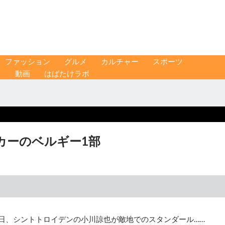
ファッション
グルメ
カルチャー
スポーツ
ス
動画
はばたけラボ
カーのベルギー1部
7日、シントトロイデンの小川諒也が敵地でのスタンダール……