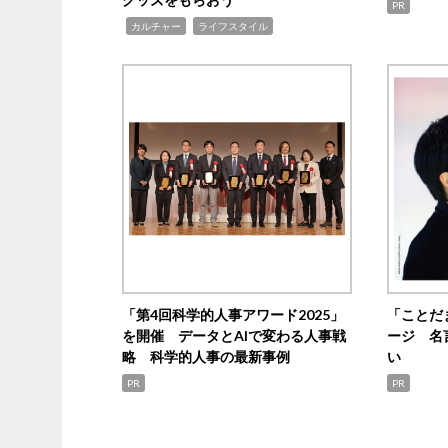
PR
,
,
カルチャー
ライフスタイル
「第4回科学的人事アワード2025」
「ことだ
を開催 データとAIで変わる人事戦
ージ 名
略 科学的人事の最新事例
い
PR
PR