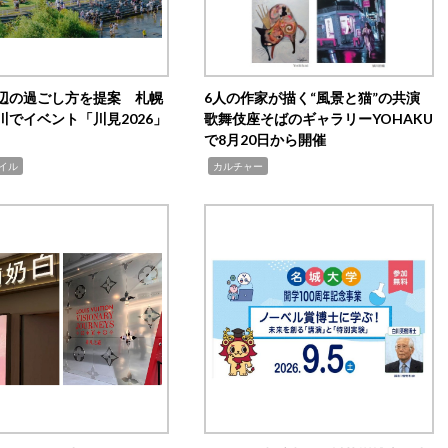
辺の過ごし方を提案 札幌
6人の作家が描く“風景と猫”の共演
川でイベント「川見2026」
歌舞伎座そばのギャラリーYOHAKU
で8月20日から開催
,
イル
カルチャー