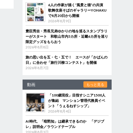
6人の作家が描く“風景と猫”の共演
歌舞伎座そばのギャラリーYOHAKU
で8月20日から開催
2026年8月9日
豊臣秀吉・秀長兄弟ゆかりの地を巡るスタンプラリ
ーがスタート 和歌山市内5カ所・近畿6カ所を巡り
限定グッズをもらおう
2026年8月8日
旅の思い出を五・七・五で！ エースが「かばんの
日」に合わせ「旅行川柳コンテスト」を開催
2026年8月7日
動画
もっと見る
「100歳現役」目指すシニア1500人
が集結 マンション管理代務員イベ
ント「うぇるねすシップ」
2026年8月4日
AI時代、「暗黙知」は継承できるのか 「デジブ
レ」説明会／ラウンドテーブル
2026年8月3日