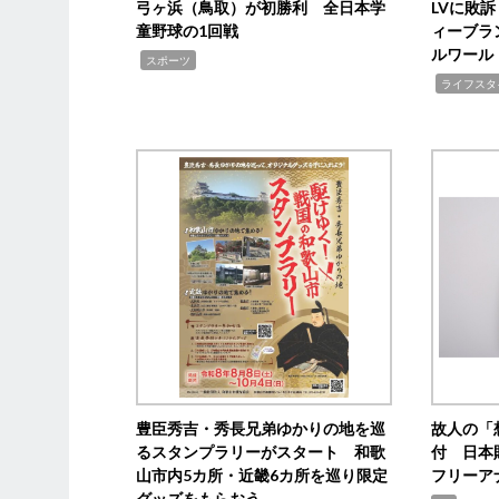
弓ヶ浜（鳥取）が初勝利 全日本学
LVに敗
童野球の1回戦
ィーブラ
ルワール
,
スポーツ
,
ライフスタ
豊臣秀吉・秀長兄弟ゆかりの地を巡
故人の「
るスタンプラリーがスタート 和歌
付 日本
山市内5カ所・近畿6カ所を巡り限定
フリーア
グッズをもらおう