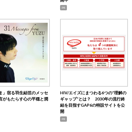
PR
ま」宿る羽生結弦のメッセ
HIV/エイズにまつわる6つの“理解の
言がもたらす心の平穏と潤
ギャップ”とは？ 2030年の流行終
結を目指すGAP6の特設サイトを公
開
PR