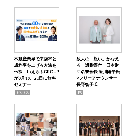
不動産業界で来店率と
故人の「想い」かなえ
成約率を上げる方法を
る 遺贈寄付 日本財
伝授 いえらぶGROUP
団名誉会長 笹川陽平氏
が8月18、20日に無料
×フリーアナウンサー
セミナー
長野智子氏
,
ビジネス
PR