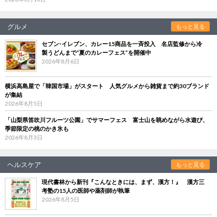
グルメ
もっと見る
セブン‐イレブン、カレー15商品を一斉投入 名店監修から冷
製うどんまで“夏のカレーフェス”を開催中
2026年8月6日
横浜高島屋で「韓国市場」がスタート 人気グルメから雑貨まで約30ブランド
が集結
2026年8月5日
「山梨県笛吹川フルーツ公園」でサマーフェス 富士山を眺めながら水遊び、
季節限定の桃のかき氷も
2026年8月3日
ヘルスケア
もっと見る
現代書林から新刊『こんなときには、まず、漢方！』 漢方三
考塾の15人の医師や薬剤師が執筆
2026年8月5日