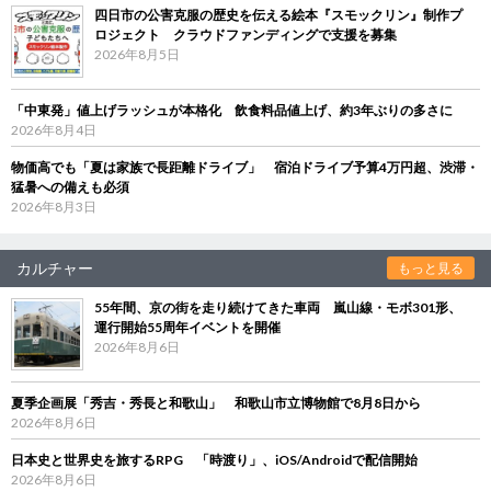
四日市の公害克服の歴史を伝える絵本『スモックリン』制作プ
ロジェクト クラウドファンディングで支援を募集
2026年8月5日
「中東発」値上げラッシュが本格化 飲食料品値上げ、約3年ぶりの多さに
2026年8月4日
物価高でも「夏は家族で長距離ドライブ」 宿泊ドライブ予算4万円超、渋滞・
猛暑への備えも必須
2026年8月3日
カルチャー
もっと見る
55年間、京の街を走り続けてきた車両 嵐山線・モボ301形、
運行開始55周年イベントを開催
2026年8月6日
夏季企画展「秀吉・秀長と和歌山」 和歌山市立博物館で8月8日から
2026年8月6日
日本史と世界史を旅するRPG 「時渡り」、iOS/Androidで配信開始
2026年8月6日