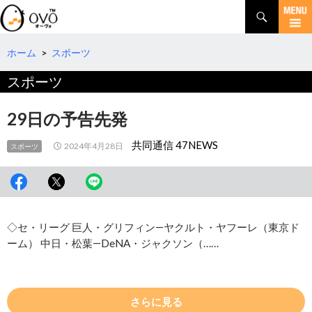
検
索
コ
ン
テ
ホーム
>
スポーツ
ン
スポーツ
ツ
へ
移
29日の予告先発
動
共同通信 47NEWS
2024年4月28日
スポーツ
◇セ・リーグ 巨人・グリフィン―ヤクルト・ヤフーレ（東京ド
ーム） 中日・松葉―DeNA・ジャクソン（……
さらに見る