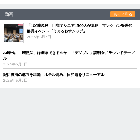
動画
もっと見る
「100歳現役」目指すシニア1500人が集結 マンション管理代
務員イベント「うぇるねすシップ」
2026年8月4日
AI時代、「暗黙知」は継承できるのか 「デジブレ」説明会／ラウンドテーブ
ル
2026年8月3日
紀伊勝浦の魅力を堪能 ホテル浦島、日昇館をリニューアル
2026年8月3日