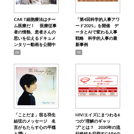
CAR T細胞療法はチー
「第4回科学的人事アワ
ム医療だ！ 医療従事
ード2025」を開催 デ
者の情熱、患者さんの
ータとAIで変わる人事
思いを伝えるドキュメ
戦略 科学的人事の最
ンタリー動画を公開中
新事例
PR
PR
「ことだま」宿る羽生
HIV/エイズにまつわる6
結弦のメッセージ 名
つの“理解のギャッ
言がもたらす心の平穏
プ”とは？ 2030年の流
と潤い
行終結を目指すGAP6の