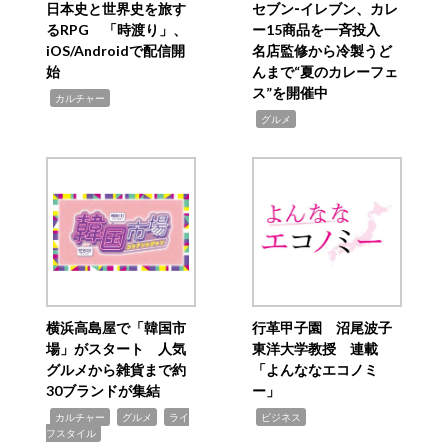
日本史と世界史を旅す
セブン‐イレブン、カレ
るRPG 「時渡り」、
ー15商品を一斉投入
iOS/Androidで配信開
名店監修から冷製うど
始
んまで“夏のカレーフェ
ス”を開催中
,
カルチャー
,
グルメ
横浜高島屋で「韓国市
行革甲子園 沼尾波子
場」がスタート 人気
東洋大学教授 連載
グルメから雑貨まで約
「よんななエコノミ
30ブランドが集結
ー」
,
,
,
,
カルチャー
グルメ
ライ
ビジネス
フスタイル