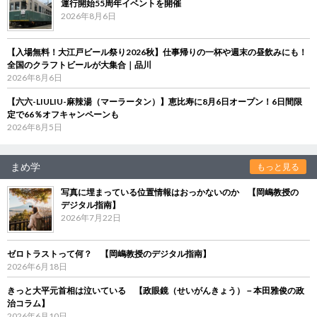
運行開始55周年イベントを開催
2026年8月6日
【入場無料！大江戸ビール祭り2026秋】仕事帰りの一杯や週末の昼飲みにも！
全国のクラフトビールが大集合｜品川
2026年8月6日
【六六-LIULIU-麻辣湯（マーラータン）】恵比寿に8月6日オープン！6日間限
定で66％オフキャンペーンも
2026年8月5日
まめ学
もっと見る
写真に埋まっている位置情報はおっかないのか 【岡嶋教授の
デジタル指南】
2026年7月22日
ゼロトラストって何？ 【岡嶋教授のデジタル指南】
2026年6月18日
きっと大平元首相は泣いている 【政眼鏡（せいがんきょう）－本田雅俊の政
治コラム】
2026年6月10日