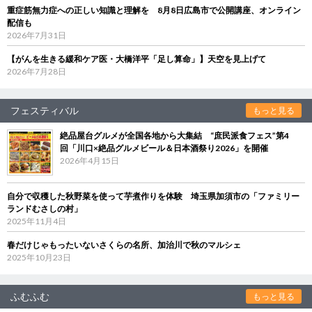
重症筋無力症への正しい知識と理解を 8月8日広島市で公開講座、オンライン
配信も
2026年7月31日
【がんを生きる緩和ケア医・大橋洋平「足し算命」】天空を見上げて
2026年7月28日
フェスティバル
もっと見る
絶品屋台グルメが全国各地から大集結 “庶民派食フェス”第4
回「川口×絶品グルメビール＆日本酒祭り2026」を開催
2026年4月15日
自分で収穫した秋野菜を使って芋煮作りを体験 埼玉県加須市の「ファミリー
ランドむさしの村」
2025年11月4日
春だけじゃもったいないさくらの名所、加治川で秋のマルシェ
2025年10月23日
ふむふむ
もっと見る