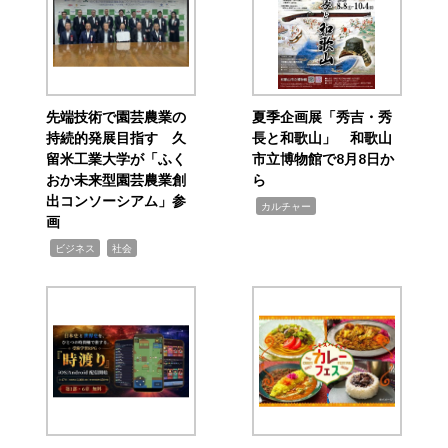
先端技術で園芸農業の
夏季企画展「秀吉・秀
持続的発展目指す 久
長と和歌山」 和歌山
留米工業大学が「ふく
市立博物館で8月8日か
おか未来型園芸農業創
ら
出コンソーシアム」参
,
カルチャー
画
,
,
ビジネス
社会