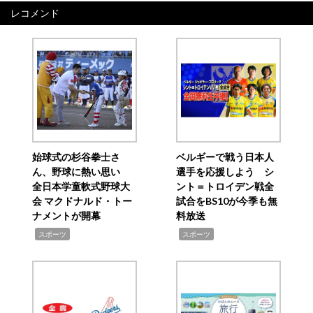
レコメンド
始球式の杉谷拳士さ
ベルギーで戦う日本人
ん、野球に熱い思い
選手を応援しよう シ
全日本学童軟式野球大
ント＝トロイデン戦全
会 マクドナルド・トー
試合をBS10が今季も無
ナメントが開幕
料放送
,
,
スポーツ
スポーツ