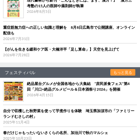
現代書林から新刊『こんなときには、まず、漢方！』 漢方三
考塾の15人の医師や薬剤師が執筆
2026年8月5日
重症筋無力症への正しい知識と理解を 8月8日広島市で公開講座、オンライン
配信も
2026年7月31日
【がんを生きる緩和ケア医・大橋洋平「足し算命」】天空を見上げて
2026年7月28日
フェスティバル
もっと見る
絶品屋台グルメが全国各地から大集結 “庶民派食フェス”第4
回「川口×絶品グルメビール＆日本酒祭り2026」を開催
2026年4月15日
自分で収穫した秋野菜を使って芋煮作りを体験 埼玉県加須市の「ファミリー
ランドむさしの村」
2025年11月4日
春だけじゃもったいないさくらの名所、加治川で秋のマルシェ
2025年10月23日