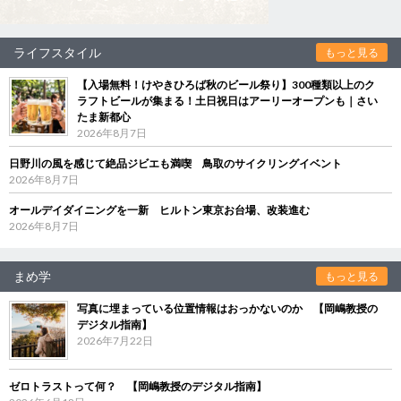
ライフスタイル
もっと見る
【入場無料！けやきひろば秋のビール祭り】300種類以上のク
ラフトビールが集まる！土日祝日はアーリーオープンも｜さい
たま新都心
2026年8月7日
日野川の風を感じて絶品ジビエも満喫 鳥取のサイクリングイベント
2026年8月7日
オールデイダイニングを一新 ヒルトン東京お台場、改装進む
2026年8月7日
まめ学
もっと見る
写真に埋まっている位置情報はおっかないのか 【岡嶋教授の
デジタル指南】
2026年7月22日
ゼロトラストって何？ 【岡嶋教授のデジタル指南】