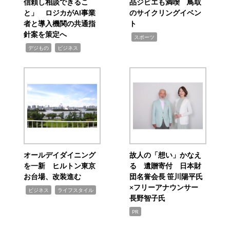
信頼し相談できるこ
品ジビエも満喫 鳥取
と」 ロジカがAI事業
のサイクリングイベン
者と導入機関の共通指
ト
針案を策定へ
,
スポーツ
,
,
デジもの
ビジネス
オールデイダイニング
故人の「想い」かなえ
を一新 ヒルトン東京
る 遺贈寄付 日本財
お台場、改装進む
団名誉会長 笹川陽平氏
×フリーアナウンサー
,
,
ビジネス
ライフスタイル
長野智子氏
PR