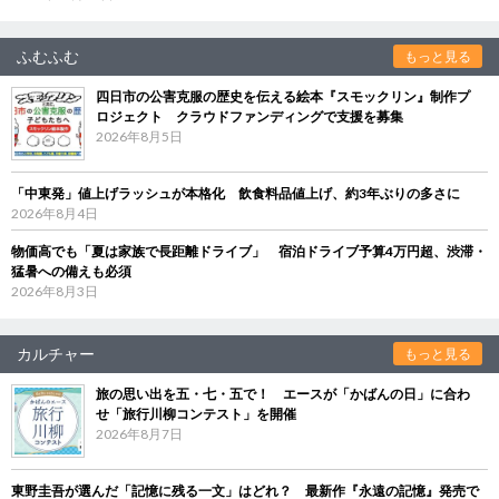
ふむふむ
もっと見る
四日市の公害克服の歴史を伝える絵本『スモックリン』制作プ
ロジェクト クラウドファンディングで支援を募集
2026年8月5日
「中東発」値上げラッシュが本格化 飲食料品値上げ、約3年ぶりの多さに
2026年8月4日
物価高でも「夏は家族で長距離ドライブ」 宿泊ドライブ予算4万円超、渋滞・
猛暑への備えも必須
2026年8月3日
カルチャー
もっと見る
旅の思い出を五・七・五で！ エースが「かばんの日」に合わ
せ「旅行川柳コンテスト」を開催
2026年8月7日
東野圭吾が選んだ「記憶に残る一文」はどれ？ 最新作『永遠の記憶』発売で