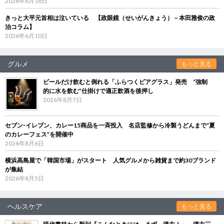
2026年6月18日
きっと大平元首相は泣いている 【政眼鏡（せいがんきょう）－本田雅俊の政
治コラム】
2026年6月10日
グルメ
もっと見る
ビールだけ飲むと倒れる「ふらつくビアグラス」発売 “強制
的に水を飲む”仕掛けで適正飲酒を後押し
2026年8月7日
セブン‐イレブン、カレー15商品を一斉投入 名店監修から冷製うどんまで“夏
のカレーフェス”を開催中
2026年8月6日
横浜高島屋で「韓国市場」がスタート 人気グルメから雑貨まで約30ブランド
が集結
2026年8月5日
ヘルスケア
もっと見る