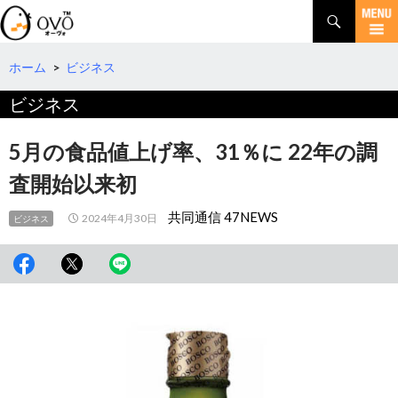
検
索
コ
ン
テ
ホーム
>
ビジネス
ン
ビジネス
ツ
へ
移
5月の食品値上げ率、31％に 22年の調
動
査開始以来初
共同通信 47NEWS
2024年4月30日
ビジネス