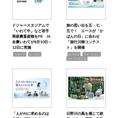
ドジャースタジアムで
旅の思い出を五・七・
「いわて牛」など岩手
五で！ エースが「か
県産農畜産物をPR JA
ばんの日」に合わせ
全農いわてが8月10日～
「旅行川柳コンテス
12日に実施
ト」を開催
,
,
,
,
,
スポーツ
ビジネス
おでかけ
ファッション
ライフスタイル
「人がAIに求めるのは
日野川の風を感じて絶