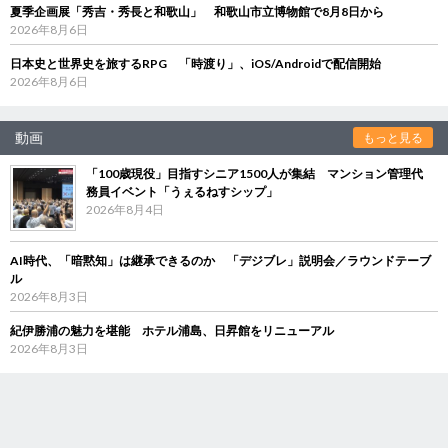
夏季企画展「秀吉・秀長と和歌山」 和歌山市立博物館で8月8日から
2026年8月6日
日本史と世界史を旅するRPG 「時渡り」、iOS/Androidで配信開始
2026年8月6日
動画
もっと見る
「100歳現役」目指すシニア1500人が集結 マンション管理代
務員イベント「うぇるねすシップ」
2026年8月4日
AI時代、「暗黙知」は継承できるのか 「デジブレ」説明会／ラウンドテーブ
ル
2026年8月3日
紀伊勝浦の魅力を堪能 ホテル浦島、日昇館をリニューアル
2026年8月3日