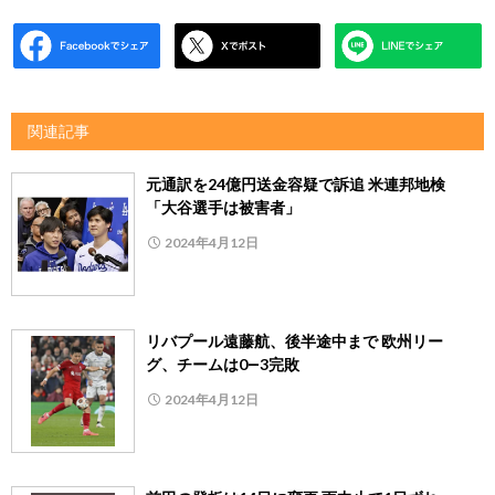
関連記事
元通訳を24億円送金容疑で訴追 米連邦地検
「大谷選手は被害者」
2024年4月12日
リバプール遠藤航、後半途中まで 欧州リー
グ、チームは0―3完敗
2024年4月12日