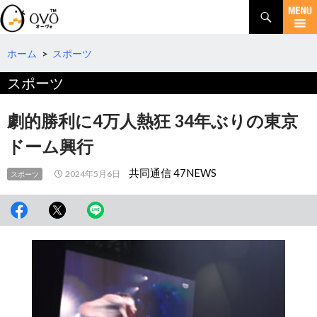
検
索
コ
ン
テ
ホーム
>
スポーツ
ン
スポーツ
ツ
へ
移
劇的勝利に4万人熱狂 34年ぶりの東京
動
ドーム興行
共同通信 47NEWS
2024年5月6日
スポーツ