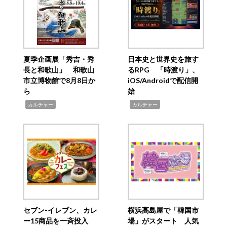
夏季企画展「秀吉・秀
日本史と世界史を旅す
長と和歌山」 和歌山
るRPG 「時渡り」、
市立博物館で8月8日か
iOS/Androidで配信開
ら
始
,
,
カルチャー
カルチャー
セブン‐イレブン、カレ
横浜高島屋で「韓国市
ー15商品を一斉投入
場」がスタート 人気