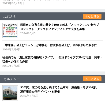
2025年10月23日
ふむふむ
もっと見る
四日市の公害克服の歴史を伝える絵本『スモックリン』制作プ
ロジェクト クラウドファンディングで支援を募集
2026年8月5日
「中東発」値上げラッシュが本格化 飲食料品値上げ、約3年ぶりの多さに
2026年8月4日
物価高でも「夏は家族で長距離ドライブ」 宿泊ドライブ予算4万円超、渋滞・
猛暑への備えも必須
2026年8月3日
カルチャー
もっと見る
55年間、京の街を走り続けてきた車両 嵐山線・モボ301形、
運行開始55周年イベントを開催
2026年8月6日