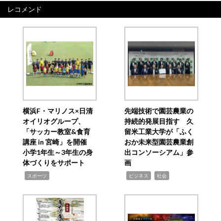
レコメンド
横浜F・マリノス×日清
先端技術で園芸農業の
オイリオグループ、
持続的発展目指す 久
「サッカー教室&食育
留米工業大学が「ふく
講座 in 宮崎」を開催
おか未来型園芸農業創
小学1年生～3年生の身
出コンソーシアム」参
体づくりをサポート
画
,
,
,
スポーツ
ビジネス
社会