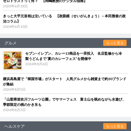
ゼロトラストって何？ 【岡嶋教授のデジタル指南】
2026年6月18日
きっと大平元首相は泣いている 【政眼鏡（せいがんきょう）－本田雅俊の政
治コラム】
2026年6月10日
グルメ
もっと見る
セブン‐イレブン、カレー15商品を一斉投入 名店監修から冷
製うどんまで“夏のカレーフェス”を開催中
2026年8月6日
横浜高島屋で「韓国市場」がスタート 人気グルメから雑貨まで約30ブランド
が集結
2026年8月5日
「山梨県笛吹川フルーツ公園」でサマーフェス 富士山を眺めながら水遊び、
季節限定の桃のかき氷も
2026年8月3日
ヘルスケア
もっと見る