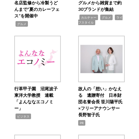
名店監修から冷製うど
グルメから雑貨まで約
んまで“夏のカレーフェ
30ブランドが集結
ス”を開催中
,
,
,
カルチャー
グルメ
ライ
フスタイル
,
グルメ
行革甲子園 沼尾波子
故人の「想い」かなえ
東洋大学教授 連載
る 遺贈寄付 日本財
「よんななエコノミ
団名誉会長 笹川陽平氏
ー」
×フリーアナウンサー
長野智子氏
,
ビジネス
PR