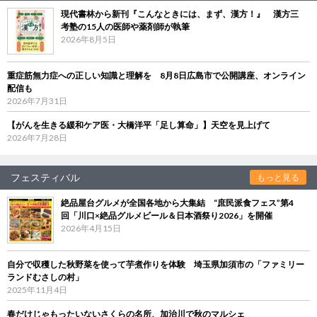
現代書林から新刊『こんなときには、まず、漢方！』 漢方三
考塾の15人の医師や薬剤師が執筆
2026年8月5日
重症筋無力症への正しい知識と理解を 8月8日広島市で公開講座、オンライン
配信も
2026年7月31日
【がんを生きる緩和ケア医・大橋洋平「足し算命」】天空を見上げて
2026年7月28日
フェスティバル
もっと見る
絶品屋台グルメが全国各地から大集結 “庶民派食フェス”第4
回「川口×絶品グルメビール＆日本酒祭り2026」を開催
2026年4月15日
自分で収穫した秋野菜を使って芋煮作りを体験 埼玉県加須市の「ファミリー
ランドむさしの村」
2025年11月4日
春だけじゃもったいないさくらの名所、加治川で秋のマルシェ