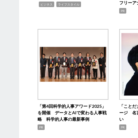
フリーア
,
,
ビジネス
ライフスタイル
PR
「第4回科学的人事アワード2025」
「ことだ
を開催 データとAIで変わる人事戦
ージ 名
略 科学的人事の最新事例
い
PR
PR