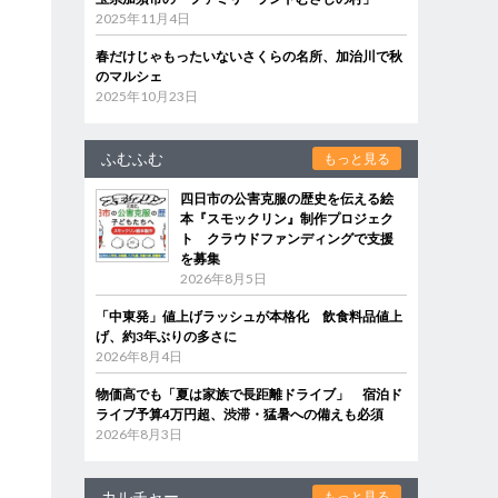
2025年11月4日
春だけじゃもったいないさくらの名所、加治川で秋
のマルシェ
2025年10月23日
ふむふむ
もっと見る
四日市の公害克服の歴史を伝える絵
本『スモックリン』制作プロジェク
ト クラウドファンディングで支援
を募集
2026年8月5日
「中東発」値上げラッシュが本格化 飲食料品値上
げ、約3年ぶりの多さに
2026年8月4日
物価高でも「夏は家族で長距離ドライブ」 宿泊ド
ライブ予算4万円超、渋滞・猛暑への備えも必須
2026年8月3日
カルチャー
もっと見る