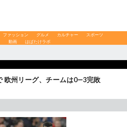
ファッション
グルメ
カルチャー
スポーツ
ス
動画
はばたけラボ
 欧州リーグ、チームは0―3完敗