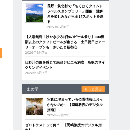
長野・筑北村で「ちくほくタイムト
ラベルスタンプラリー」開催！謎解
きを楽しみながら全17スポットを巡
る
2026年8月8日
【入場無料！けやきひろば秋のビール祭り】300種
類以上のクラフトビールが集まる！土日祝日はアー
リーオープンも｜さいたま新都心
2026年8月7日
日野川の風を感じて絶品ジビエも満喫 鳥取のサイ
クリングイベント
2026年8月7日
まめ学
もっと見る
写真に埋まっている位置情報はおっ
かないのか 【岡嶋教授のデジタル
指南】
2026年7月22日
ゼロトラストって何？ 【岡嶋教授のデジタル指