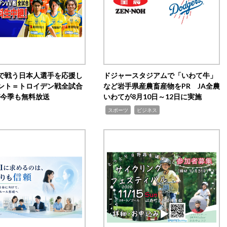
で戦う日本人選手を応援し
ドジャースタジアムで「いわて牛」
ント＝トロイデン戦全試合
など岩手県産農畜産物をPR JA全農
0が今季も無料放送
いわてが8月10日～12日に実施
,
,
スポーツ
ビジネス