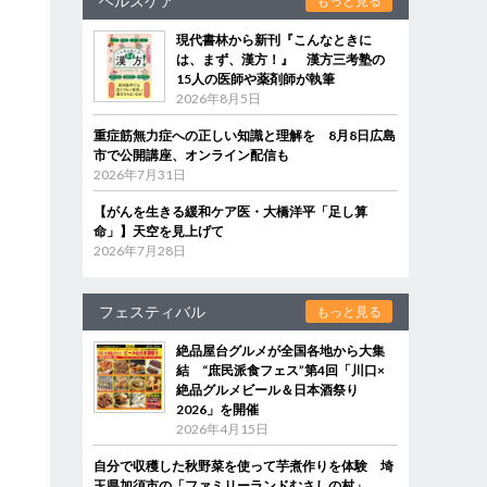
ヘルスケア
もっと見る
現代書林から新刊『こんなときに
は、まず、漢方！』 漢方三考塾の
15人の医師や薬剤師が執筆
2026年8月5日
重症筋無力症への正しい知識と理解を 8月8日広島
市で公開講座、オンライン配信も
2026年7月31日
【がんを生きる緩和ケア医・大橋洋平「足し算
命」】天空を見上げて
2026年7月28日
フェスティバル
もっと見る
絶品屋台グルメが全国各地から大集
結 “庶民派食フェス”第4回「川口×
絶品グルメビール＆日本酒祭り
2026」を開催
2026年4月15日
自分で収穫した秋野菜を使って芋煮作りを体験 埼
玉県加須市の「ファミリーランドむさしの村」