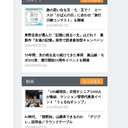
旅の思い出を五・七・五で！ エー
スが「かばんの日」に合わせ「旅行
川柳コンテスト」を開催
2026年8月7日
東野圭吾が選んだ「記憶に残る一文」はどれ？ 最
新作『永遠の記憶』発売で読者参加型キャンペーン
2026年8月7日
55年間、京の街を走り続けてきた車両 嵐山線・モ
ボ301形、運行開始55周年イベントを開催
2026年8月6日
動画
もっと見る
「100歳現役」目指すシニア1500人
が集結 マンション管理代務員イベ
ント「うぇるねすシップ」
2026年8月4日
AI時代、「暗黙知」は継承できるのか 「デジブ
レ」説明会／ラウンドテーブル
2026年8月3日