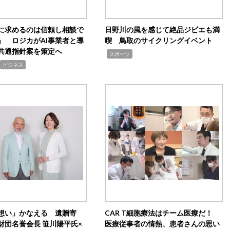
Iに求めるのは信頼し相談で
日野川の風を感じて絶品ジビエも満
」 ロジカがAI事業者と導
喫 鳥取のサイクリングイベント
共通指針案を策定へ
,
スポーツ
ビジネス
想い」かなえる 遺贈寄
CAR T細胞療法はチーム医療だ！
財団名誉会長 笹川陽平氏×
医療従事者の情熱、患者さんの思い