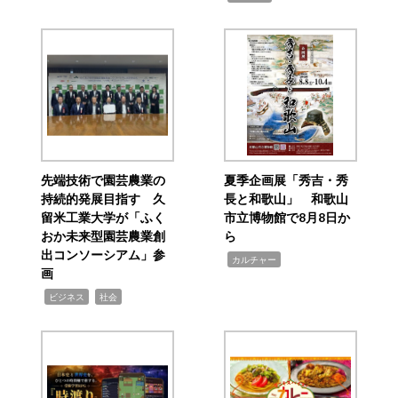
先端技術で園芸農業の
夏季企画展「秀吉・秀
持続的発展目指す 久
長と和歌山」 和歌山
留米工業大学が「ふく
市立博物館で8月8日か
おか未来型園芸農業創
ら
出コンソーシアム」参
,
カルチャー
画
,
,
ビジネス
社会