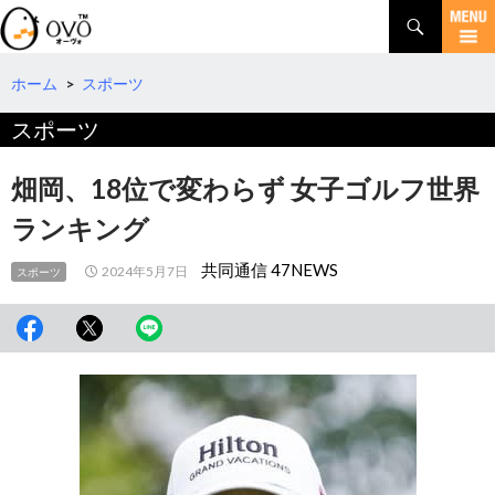
検
索
コ
ン
テ
ホーム
>
スポーツ
ン
スポーツ
ツ
へ
移
畑岡、18位で変わらず 女子ゴルフ世界
動
ランキング
共同通信 47NEWS
2024年5月7日
スポーツ