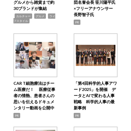
グルメから雑貨まで約
団名誉会長 笹川陽平氏
30ブランドが集結
×フリーアナウンサー
長野智子氏
,
,
,
カルチャー
グルメ
ライ
フスタイル
PR
CAR T細胞療法はチー
「第4回科学的人事アワ
ム医療だ！ 医療従事
ード2025」を開催 デ
者の情熱、患者さんの
ータとAIで変わる人事
思いを伝えるドキュメ
戦略 科学的人事の最
ンタリー動画を公開中
新事例
PR
PR