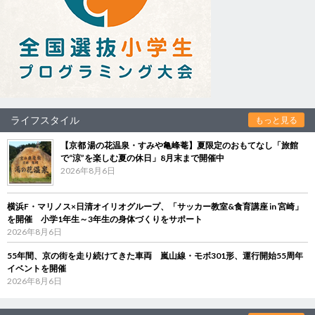
ライフスタイル
もっと見る
【京都 湯の花温泉・すみや亀峰菴】夏限定のおもてなし「旅館
で“涼”を楽しむ夏の休日」8月末まで開催中
2026年8月6日
横浜F・マリノス×日清オイリオグループ、「サッカー教室&食育講座 in 宮崎」
を開催 小学1年生～3年生の身体づくりをサポート
2026年8月6日
55年間、京の街を走り続けてきた車両 嵐山線・モボ301形、運行開始55周年
イベントを開催
2026年8月6日