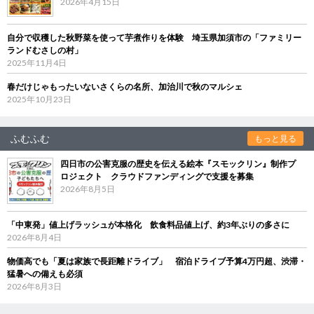
2026年4月15日
自分で収穫した秋野菜を使って芋煮作りを体験 埼玉県加須市の「ファミリー
ランドむさしの村」
2025年11月4日
春だけじゃもったいないさくらの名所、加治川で秋のマルシェ
2025年10月23日
ふむふむ
もっと見る
四日市の公害克服の歴史を伝える絵本『スモックリン』制作プ
ロジェクト クラウドファンディングで支援を募集
2026年8月5日
「中東発」値上げラッシュが本格化 飲食料品値上げ、約3年ぶりの多さに
2026年8月4日
物価高でも「夏は家族で長距離ドライブ」 宿泊ドライブ予算4万円超、渋滞・
猛暑への備えも必須
2026年8月3日