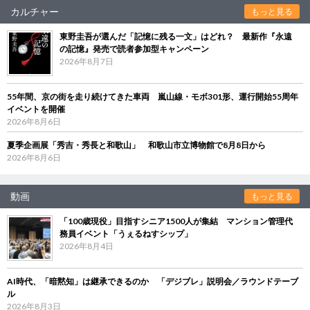
カルチャー
もっと見る
東野圭吾が選んだ「記憶に残る一文」はどれ？ 最新作『永遠
の記憶』発売で読者参加型キャンペーン
2026年8月7日
55年間、京の街を走り続けてきた車両 嵐山線・モボ301形、運行開始55周年
イベントを開催
2026年8月6日
夏季企画展「秀吉・秀長と和歌山」 和歌山市立博物館で8月8日から
2026年8月6日
動画
もっと見る
「100歳現役」目指すシニア1500人が集結 マンション管理代
務員イベント「うぇるねすシップ」
2026年8月4日
AI時代、「暗黙知」は継承できるのか 「デジブレ」説明会／ラウンドテーブ
ル
2026年8月3日