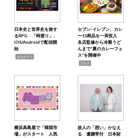
日本史と世界史を旅す
セブン‐イレブン、カレ
るRPG 「時渡り」、
ー15商品を一斉投入
iOS/Androidで配信開
名店監修から冷製うど
始
んまで“夏のカレーフェ
ス”を開催中
,
カルチャー
,
グルメ
横浜高島屋で「韓国市
故人の「想い」かなえ
場」がスタート 人気
る 遺贈寄付 日本財