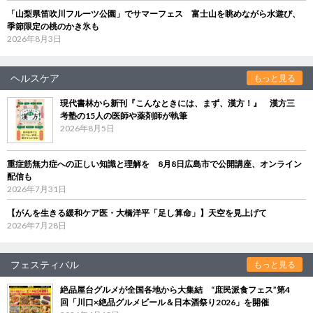
「山梨県笛吹川フルーツ公園」でサマーフェス 富士山を眺めながら水遊び、
季節限定の桃のかき氷も
2026年8月3日
ヘルスケア
もっと見る
現代書林から新刊『こんなときには、まず、漢方！』 漢方三
考塾の15人の医師や薬剤師が執筆
2026年8月5日
重症筋無力症への正しい知識と理解を 8月8日広島市で公開講座、オンライン
配信も
2026年7月31日
【がんを生きる緩和ケア医・大橋洋平「足し算命」】天空を見上げて
2026年7月28日
フェスティバル
もっと見る
絶品屋台グルメが全国各地から大集結 “庶民派食フェス”第4
回「川口×絶品グルメビール＆日本酒祭り2026」を開催