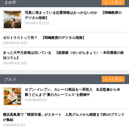
まめ学
もっと見る
写真に埋まっている位置情報はおっかないのか 【岡嶋教授の
デジタル指南】
2026年7月22日
ゼロトラストって何？ 【岡嶋教授のデジタル指南】
2026年6月18日
きっと大平元首相は泣いている 【政眼鏡（せいがんきょう）－本田雅俊の政
治コラム】
2026年6月10日
グルメ
もっと見る
セブン‐イレブン、カレー15商品を一斉投入 名店監修から冷
製うどんまで“夏のカレーフェス”を開催中
2026年8月6日
横浜高島屋で「韓国市場」がスタート 人気グルメから雑貨まで約30ブランド
が集結
2026年8月5日