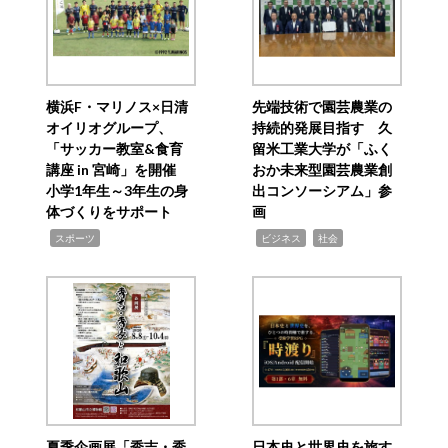
横浜F・マリノス×日清
先端技術で園芸農業の
オイリオグループ、
持続的発展目指す 久
「サッカー教室&食育
留米工業大学が「ふく
講座 in 宮崎」を開催
おか未来型園芸農業創
小学1年生～3年生の身
出コンソーシアム」参
体づくりをサポート
画
,
,
,
スポーツ
ビジネス
社会
夏季企画展「秀吉・秀
日本史と世界史を旅す