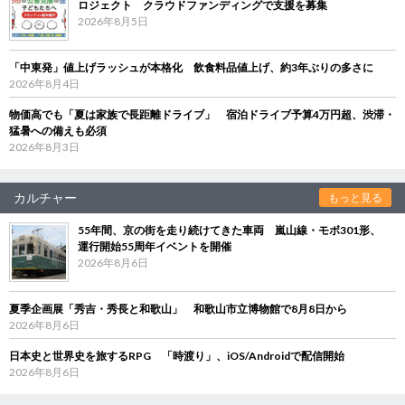
ロジェクト クラウドファンディングで支援を募集
2026年8月5日
「中東発」値上げラッシュが本格化 飲食料品値上げ、約3年ぶりの多さに
2026年8月4日
物価高でも「夏は家族で長距離ドライブ」 宿泊ドライブ予算4万円超、渋滞・
猛暑への備えも必須
2026年8月3日
カルチャー
もっと見る
55年間、京の街を走り続けてきた車両 嵐山線・モボ301形、
運行開始55周年イベントを開催
2026年8月6日
夏季企画展「秀吉・秀長と和歌山」 和歌山市立博物館で8月8日から
2026年8月6日
日本史と世界史を旅するRPG 「時渡り」、iOS/Androidで配信開始
2026年8月6日