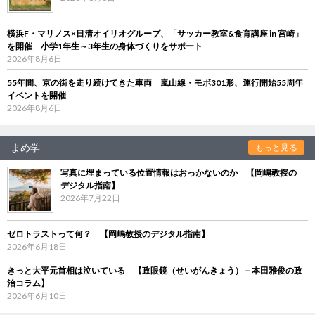
横浜F・マリノス×日清オイリオグループ、「サッカー教室&食育講座 in 宮崎」
を開催 小学1年生～3年生の身体づくりをサポート
2026年8月6日
55年間、京の街を走り続けてきた車両 嵐山線・モボ301形、運行開始55周年
イベントを開催
2026年8月6日
まめ学
もっと見る
写真に埋まっている位置情報はおっかないのか 【岡嶋教授の
デジタル指南】
2026年7月22日
ゼロトラストって何？ 【岡嶋教授のデジタル指南】
2026年6月18日
きっと大平元首相は泣いている 【政眼鏡（せいがんきょう）－本田雅俊の政
治コラム】
2026年6月10日