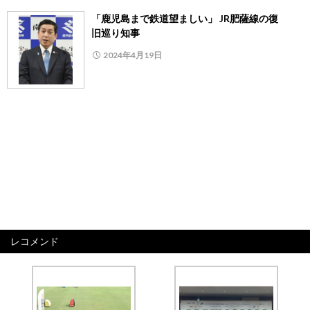
「鹿児島まで鉄道望ましい」 JR肥薩線の復
旧巡り知事
2024年4月19日
レコメンド