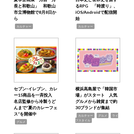
長と和歌山」 和歌山
るRPG 「時渡り」、
市立博物館で8月8日か
iOS/Androidで配信開
ら
始
,
,
カルチャー
カルチャー
セブン‐イレブン、カレ
横浜高島屋で「韓国市
ー15商品を一斉投入
場」がスタート 人気
名店監修から冷製うど
グルメから雑貨まで約
んまで“夏のカレーフェ
30ブランドが集結
ス”を開催中
,
,
,
カルチャー
グルメ
ライ
フスタイル
,
グルメ