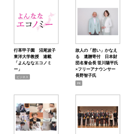
行革甲子園 沼尾波子
故人の「想い」かなえ
東洋大学教授 連載
る 遺贈寄付 日本財
「よんななエコノミ
団名誉会長 笹川陽平氏
ー」
×フリーアナウンサー
長野智子氏
,
ビジネス
PR