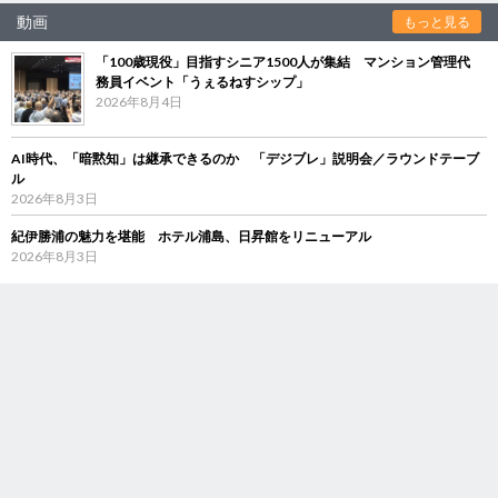
動画
もっと見る
「100歳現役」目指すシニア1500人が集結 マンション管理代
務員イベント「うぇるねすシップ」
2026年8月4日
AI時代、「暗黙知」は継承できるのか 「デジブレ」説明会／ラウンドテーブ
ル
2026年8月3日
紀伊勝浦の魅力を堪能 ホテル浦島、日昇館をリニューアル
2026年8月3日