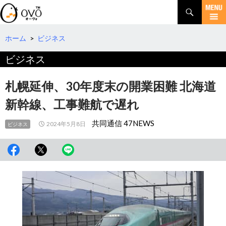
検
索
コ
ン
テ
ホーム
>
ビジネス
ン
ビジネス
ツ
へ
移
札幌延伸、30年度末の開業困難 北海道
動
新幹線、工事難航で遅れ
共同通信 47NEWS
2024年5月8日
ビジネス