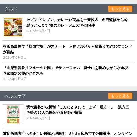
グルメ
もっと見る
セブン‐イレブン、カレー15商品を一斉投入 名店監修から冷
製うどんまで“夏のカレーフェス”を開催中
2026年8月6日
横浜高島屋で「韓国市場」がスタート 人気グルメから雑貨まで約30ブランド
が集結
2026年8月5日
「山梨県笛吹川フルーツ公園」でサマーフェス 富士山を眺めながら水遊び、
季節限定の桃のかき氷も
2026年8月3日
ヘルスケア
もっと見る
現代書林から新刊『こんなときには、まず、漢方！』 漢方三
考塾の15人の医師や薬剤師が執筆
2026年8月5日
重症筋無力症への正しい知識と理解を 8月8日広島市で公開講座、オンライン