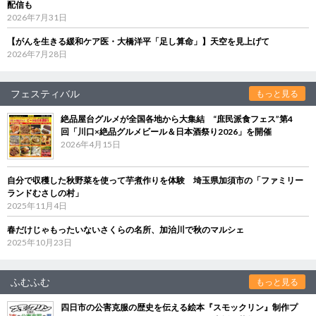
配信も
2026年7月31日
【がんを生きる緩和ケア医・大橋洋平「足し算命」】天空を見上げて
2026年7月28日
フェスティバル
もっと見る
絶品屋台グルメが全国各地から大集結 “庶民派食フェス”第4
回「川口×絶品グルメビール＆日本酒祭り2026」を開催
2026年4月15日
自分で収穫した秋野菜を使って芋煮作りを体験 埼玉県加須市の「ファミリー
ランドむさしの村」
2025年11月4日
春だけじゃもったいないさくらの名所、加治川で秋のマルシェ
2025年10月23日
ふむふむ
もっと見る
四日市の公害克服の歴史を伝える絵本『スモックリン』制作プ