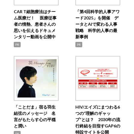
CAR T細胞療法はチー
「第4回科学的人事アワ
ム医療だ！ 医療従事
ード2025」を開催 デ
者の情熱、患者さんの
ータとAIで変わる人事
思いを伝えるドキュメ
戦略 科学的人事の最
ンタリー動画を公開中
新事例
PR
PR
「ことだま」宿る羽生
HIV/エイズにまつわる6
結弦のメッセージ 名
つの“理解のギャッ
言がもたらす心の平穏
プ”とは？ 2030年の流
と潤い
行終結を目指すGAP6の
特設サイトを公開
PR