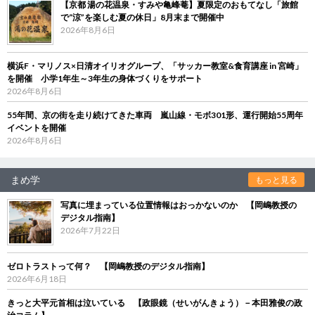
【京都 湯の花温泉・すみや亀峰菴】夏限定のおもてなし「旅館
で“涼”を楽しむ夏の休日」8月末まで開催中
2026年8月6日
横浜F・マリノス×日清オイリオグループ、「サッカー教室&食育講座 in 宮崎」
を開催 小学1年生～3年生の身体づくりをサポート
2026年8月6日
55年間、京の街を走り続けてきた車両 嵐山線・モボ301形、運行開始55周年
イベントを開催
2026年8月6日
まめ学
もっと見る
写真に埋まっている位置情報はおっかないのか 【岡嶋教授の
デジタル指南】
2026年7月22日
ゼロトラストって何？ 【岡嶋教授のデジタル指南】
2026年6月18日
きっと大平元首相は泣いている 【政眼鏡（せいがんきょう）－本田雅俊の政