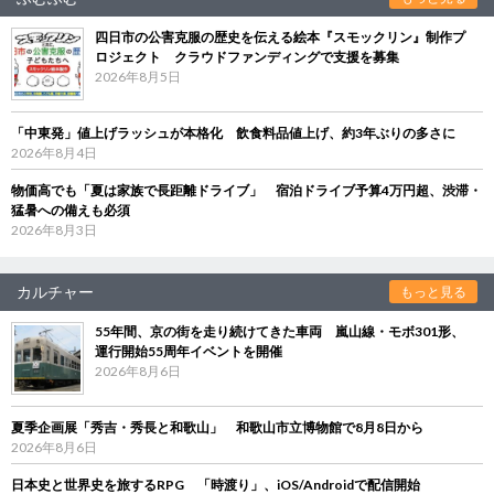
四日市の公害克服の歴史を伝える絵本『スモックリン』制作プ
ロジェクト クラウドファンディングで支援を募集
2026年8月5日
「中東発」値上げラッシュが本格化 飲食料品値上げ、約3年ぶりの多さに
2026年8月4日
物価高でも「夏は家族で長距離ドライブ」 宿泊ドライブ予算4万円超、渋滞・
猛暑への備えも必須
2026年8月3日
カルチャー
もっと見る
55年間、京の街を走り続けてきた車両 嵐山線・モボ301形、
運行開始55周年イベントを開催
2026年8月6日
夏季企画展「秀吉・秀長と和歌山」 和歌山市立博物館で8月8日から
2026年8月6日
日本史と世界史を旅するRPG 「時渡り」、iOS/Androidで配信開始