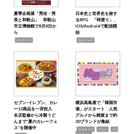
夏季企画展「秀吉・秀
日本史と世界史を旅す
長と和歌山」 和歌山
るRPG 「時渡り」、
市立博物館で8月8日か
iOS/Androidで配信開
ら
始
,
,
カルチャー
カルチャー
セブン‐イレブン、カレ
横浜高島屋で「韓国市
ー15商品を一斉投入
場」がスタート 人気
名店監修から冷製うど
グルメから雑貨まで約
んまで“夏のカレーフェ
30ブランドが集結
ス”を開催中
,
,
,
カルチャー
グルメ
ライ