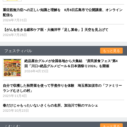
重症筋無力症への正しい知識と理解を 8月8日広島市で公開講座、オンライン
配信も
2026年7月31日
【がんを生きる緩和ケア医・大橋洋平「足し算命」】天空を見上げて
2026年7月28日
フェスティバル
もっと見る
絶品屋台グルメが全国各地から大集結 “庶民派食フェス”第4
回「川口×絶品グルメビール＆日本酒祭り2026」を開催
2026年4月15日
自分で収穫した秋野菜を使って芋煮作りを体験 埼玉県加須市の「ファミリー
ランドむさしの村」
2025年11月4日
春だけじゃもったいないさくらの名所、加治川で秋のマルシェ
2025年10月23日
ふむふむ
もっと見る