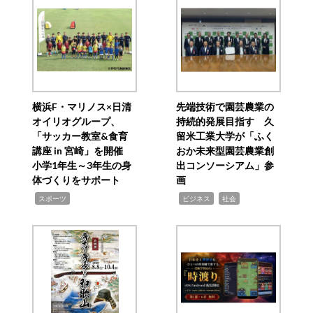
横浜F・マリノス×日清
先端技術で園芸農業の
オイリオグループ、
持続的発展目指す 久
「サッカー教室&食育
留米工業大学が「ふく
講座 in 宮崎」を開催
おか未来型園芸農業創
小学1年生～3年生の身
出コンソーシアム」参
体づくりをサポート
画
,
,
,
スポーツ
ビジネス
社会