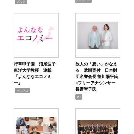
フスタイル
,
グルメ
行革甲子園 沼尾波子
故人の「想い」かなえ
東洋大学教授 連載
る 遺贈寄付 日本財
「よんななエコノミ
団名誉会長 笹川陽平氏
ー」
×フリーアナウンサー
長野智子氏
,
ビジネス
PR