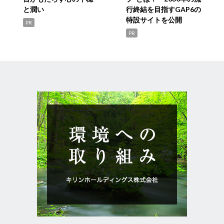
と潤い
行終結を目指すGAP6の
特設サイトを公開
PR
PR