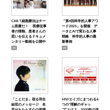
CAR T細胞療法はチー
「第4回科学的人事アワ
ム医療だ！ 医療従事
ード2025」を開催 デ
者の情熱、患者さんの
ータとAIで変わる人事
思いを伝えるドキュメ
戦略 科学的人事の最
ンタリー動画を公開中
新事例
PR
PR
「ことだま」宿る羽生
HIV/エイズにまつわる6
結弦のメッセージ 名
つの“理解のギャッ
言がもたらす心の平穏
プ”とは？ 2030年の流