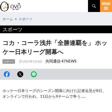
検
索
コ
ン
テ
ホーム
>
スポーツ
ン
スポーツ
ツ
へ
移
コカ・コーラ浅井「全勝連覇を」 ホッ
動
ケー日本リーグ開幕へ
共同通信 47NEWS
2024年5月8日
スポーツ
ホッケー日本リーグのシーズン開幕に向けた記者会見が8日、
オンラインで行われ、11日から9チームで争う……