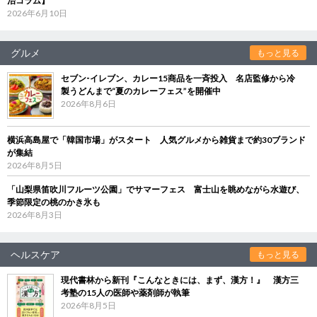
治コラム】
2026年6月10日
グルメ
もっと見る
セブン‐イレブン、カレー15商品を一斉投入 名店監修から冷
製うどんまで“夏のカレーフェス”を開催中
2026年8月6日
横浜高島屋で「韓国市場」がスタート 人気グルメから雑貨まで約30ブランド
が集結
2026年8月5日
「山梨県笛吹川フルーツ公園」でサマーフェス 富士山を眺めながら水遊び、
季節限定の桃のかき氷も
2026年8月3日
ヘルスケア
もっと見る
現代書林から新刊『こんなときには、まず、漢方！』 漢方三
考塾の15人の医師や薬剤師が執筆
2026年8月5日