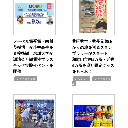
ノーベル賞受賞・白川
豊臣秀吉・秀長兄弟ゆ
英樹博士が小中高生を
かりの地を巡るスタン
直接指導 名城大学が
プラリーがスタート
講演会と導電性プラス
和歌山市内5カ所・近畿
チック実験イベントを
6カ所を巡り限定グッズ
開催
をもらおう
,
,
,
ライフスタイル
カルチャー
ライフスタイ
ル