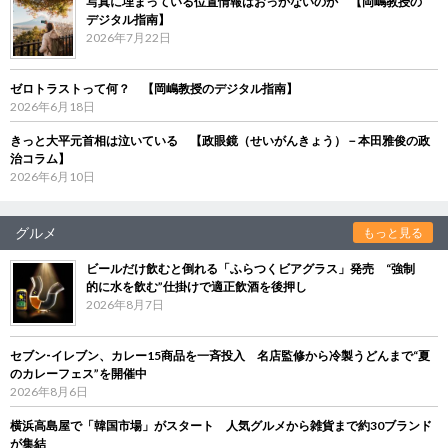
写真に埋まっている位置情報はおっかないのか 【岡嶋教授の
デジタル指南】
2026年7月22日
ゼロトラストって何？ 【岡嶋教授のデジタル指南】
2026年6月18日
きっと大平元首相は泣いている 【政眼鏡（せいがんきょう）－本田雅俊の政
治コラム】
2026年6月10日
グルメ
もっと見る
ビールだけ飲むと倒れる「ふらつくビアグラス」発売 “強制
的に水を飲む”仕掛けで適正飲酒を後押し
2026年8月7日
セブン‐イレブン、カレー15商品を一斉投入 名店監修から冷製うどんまで“夏
のカレーフェス”を開催中
2026年8月6日
横浜高島屋で「韓国市場」がスタート 人気グルメから雑貨まで約30ブランド
が集結