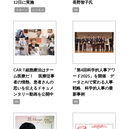
12日に実施
長野智子氏
,
,
スポーツ
ビジネス
PR
CAR T細胞療法はチー
「第4回科学的人事アワ
ム医療だ！ 医療従事
ード2025」を開催 デ
者の情熱、患者さんの
ータとAIで変わる人事
思いを伝えるドキュメ
戦略 科学的人事の最
ンタリー動画を公開中
新事例
PR
PR