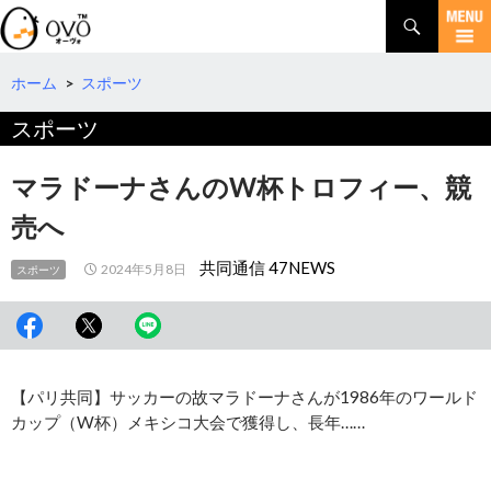
検
索
コ
ン
テ
ホーム
>
スポーツ
ン
スポーツ
ツ
へ
移
マラドーナさんのW杯トロフィー、競
動
売へ
共同通信 47NEWS
2024年5月8日
スポーツ
【パリ共同】サッカーの故マラドーナさんが1986年のワールド
カップ（W杯）メキシコ大会で獲得し、長年……