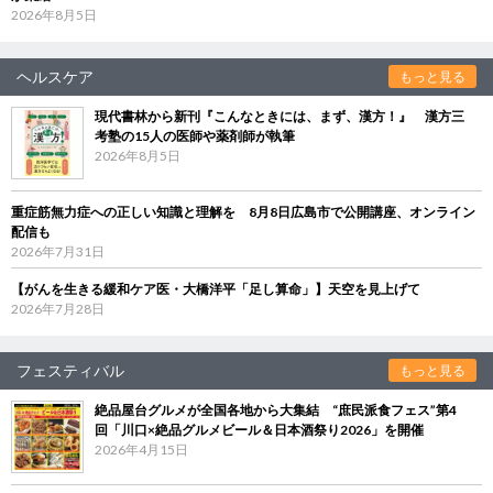
2026年8月5日
ヘルスケア
もっと見る
現代書林から新刊『こんなときには、まず、漢方！』 漢方三
考塾の15人の医師や薬剤師が執筆
2026年8月5日
重症筋無力症への正しい知識と理解を 8月8日広島市で公開講座、オンライン
配信も
2026年7月31日
【がんを生きる緩和ケア医・大橋洋平「足し算命」】天空を見上げて
2026年7月28日
フェスティバル
もっと見る
絶品屋台グルメが全国各地から大集結 “庶民派食フェス”第4
回「川口×絶品グルメビール＆日本酒祭り2026」を開催
2026年4月15日