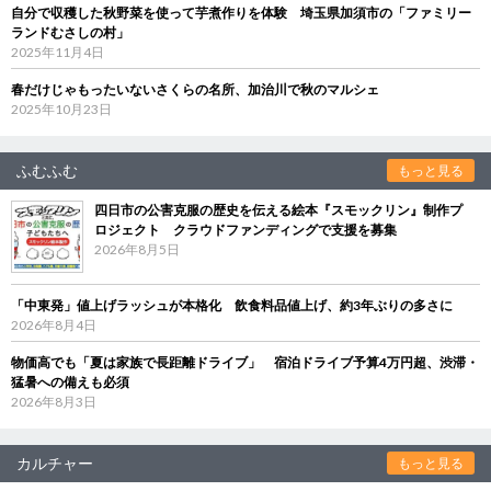
自分で収穫した秋野菜を使って芋煮作りを体験 埼玉県加須市の「ファミリー
ランドむさしの村」
2025年11月4日
春だけじゃもったいないさくらの名所、加治川で秋のマルシェ
2025年10月23日
ふむふむ
もっと見る
四日市の公害克服の歴史を伝える絵本『スモックリン』制作プ
ロジェクト クラウドファンディングで支援を募集
2026年8月5日
「中東発」値上げラッシュが本格化 飲食料品値上げ、約3年ぶりの多さに
2026年8月4日
物価高でも「夏は家族で長距離ドライブ」 宿泊ドライブ予算4万円超、渋滞・
猛暑への備えも必須
2026年8月3日
カルチャー
もっと見る