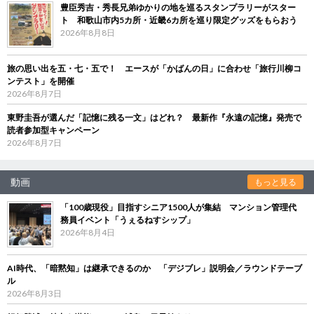
豊臣秀吉・秀長兄弟ゆかりの地を巡るスタンプラリーがスター
ト 和歌山市内5カ所・近畿6カ所を巡り限定グッズをもらおう
2026年8月8日
旅の思い出を五・七・五で！ エースが「かばんの日」に合わせ「旅行川柳コ
ンテスト」を開催
2026年8月7日
東野圭吾が選んだ「記憶に残る一文」はどれ？ 最新作『永遠の記憶』発売で
読者参加型キャンペーン
2026年8月7日
動画
もっと見る
「100歳現役」目指すシニア1500人が集結 マンション管理代
務員イベント「うぇるねすシップ」
2026年8月4日
AI時代、「暗黙知」は継承できるのか 「デジブレ」説明会／ラウンドテーブ
ル
2026年8月3日