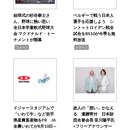
始球式の杉谷拳士さ
ベルギーで戦う日本人
ん、野球に熱い思い
選手を応援しよう シ
全日本学童軟式野球大
ント＝トロイデン戦全
会 マクドナルド・トー
試合をBS10が今季も無
ナメントが開幕
料放送
,
,
スポーツ
スポーツ
ドジャースタジアムで
故人の「想い」かなえ
「いわて牛」など岩手
る 遺贈寄付 日本財
県産農畜産物をPR JA
団名誉会長 笹川陽平氏
全農いわてが8月10日～
×フリーアナウンサー