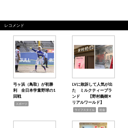
レコメンド
弓ヶ浜（鳥取）が初勝
LVに敗訴して人気が出
利 全日本学童野球の1
た ミルクティーブラ
回戦
ンド 【野村義樹✕
リアルワールド】
,
スポーツ
,
,
ライフスタイル
社会