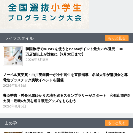
ライフスタイル
もっと見る
韓国旅行でau PAYを使うとPontaポイント最大20％還元！30
万店舗以上が対象に【9月30日まで】
2026年8月8日
ノーベル賞受賞・白川英樹博士が小中高生を直接指導 名城大学が講演会と導
電性プラスチック実験イベントを開催
2026年8月8日
豊臣秀吉・秀長兄弟ゆかりの地を巡るスタンプラリーがスタート 和歌山市内5
カ所・近畿6カ所を巡り限定グッズをもらおう
2026年8月8日
まめ学
もっと見る