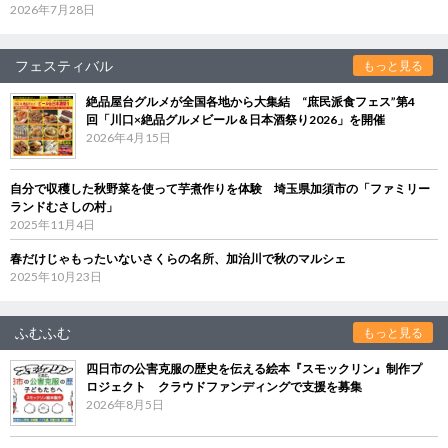
2026年7月28日
フェスティバル
もっと見る
絶品屋台グルメが全国各地から大集結 “庶民派食フェス”第4
回「川口×絶品グルメビール＆日本酒祭り2026」を開催
2026年4月15日
自分で収穫した秋野菜を使って芋煮作りを体験 埼玉県加須市の「ファミリー
ランドむさしの村」
2025年11月4日
春だけじゃもったいないさくらの名所、加治川で秋のマルシェ
2025年10月23日
ふむふむ
もっと見る
四日市の公害克服の歴史を伝える絵本『スモックリン』制作プ
ロジェクト クラウドファンディングで支援を募集
2026年8月5日