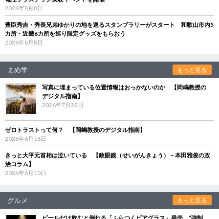
2026年8月8日
豊臣秀吉・秀長兄弟ゆかりの地を巡るスタンプラリーがスタート 和歌山市内5
カ所・近畿6カ所を巡り限定グッズをもらおう
2026年8月8日
まめ学
もっと見る
写真に埋まっている位置情報はおっかないのか 【岡嶋教授の
デジタル指南】
2026年7月22日
ゼロトラストって何？ 【岡嶋教授のデジタル指南】
2026年6月18日
きっと大平元首相は泣いている 【政眼鏡（せいがんきょう）－本田雅俊の政
治コラム】
2026年6月10日
グルメ
もっと見る
ビールだけ飲むと倒れる「ふらつくビアグラス」発売 “強制