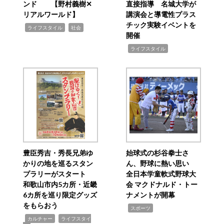
ンド 【野村義樹✕
直接指導 名城大学が
リアルワールド】
講演会と導電性プラス
チック実験イベントを
,
,
ライフスタイル
社会
開催
,
ライフスタイル
豊臣秀吉・秀長兄弟ゆ
始球式の杉谷拳士さ
かりの地を巡るスタン
ん、野球に熱い思い
プラリーがスタート
全日本学童軟式野球大
和歌山市内5カ所・近畿
会 マクドナルド・トー
6カ所を巡り限定グッズ
ナメントが開幕
をもらおう
,
スポーツ
,
,
カルチャー
ライフスタイ