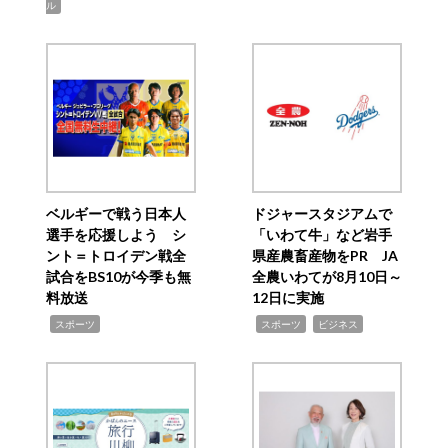
ル
ベルギーで戦う日本人
ドジャースタジアムで
選手を応援しよう シ
「いわて牛」など岩手
ント＝トロイデン戦全
県産農畜産物をPR JA
試合をBS10が今季も無
全農いわてが8月10日～
料放送
12日に実施
,
,
,
スポーツ
スポーツ
ビジネス