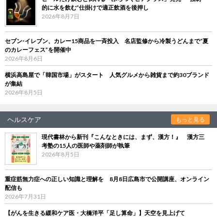
的に水を飲む”仕掛けで適正飲酒を後押し
2026年8月7日
セブン‐イレブン、カレー15商品を一斉投入 名店監修から冷製うどんまで“夏
のカレーフェス”を開催中
2026年8月6日
横浜高島屋で「韓国市場」がスタート 人気グルメから雑貨まで約30ブランド
が集結
2026年8月5日
ヘルスケア
もっと見る
現代書林から新刊『こんなときには、まず、漢方！』 漢方三
考塾の15人の医師や薬剤師が執筆
2026年8月5日
重症筋無力症への正しい知識と理解を 8月8日広島市で公開講座、オンライン
配信も
2026年7月31日
【がんを生きる緩和ケア医・大橋洋平「足し算命」】天空を見上げて