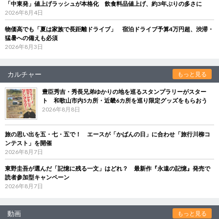
「中東発」値上げラッシュが本格化 飲食料品値上げ、約3年ぶりの多さに
2026年8月4日
物価高でも「夏は家族で長距離ドライブ」 宿泊ドライブ予算4万円超、渋滞・
猛暑への備えも必須
2026年8月3日
カルチャー
もっと見る
豊臣秀吉・秀長兄弟ゆかりの地を巡るスタンプラリーがスター
ト 和歌山市内5カ所・近畿6カ所を巡り限定グッズをもらおう
2026年8月8日
旅の思い出を五・七・五で！ エースが「かばんの日」に合わせ「旅行川柳コ
ンテスト」を開催
2026年8月7日
東野圭吾が選んだ「記憶に残る一文」はどれ？ 最新作『永遠の記憶』発売で
読者参加型キャンペーン
2026年8月7日
動画
もっと見る