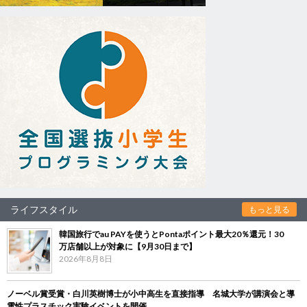
ライフスタイル
もっと見る
韓国旅行でau PAYを使うとPontaポイント最大20％還元！30
万店舗以上が対象に【9月30日まで】
2026年8月8日
ノーベル賞受賞・白川英樹博士が小中高生を直接指導 名城大学が講演会と導
電性プラスチック実験イベントを開催