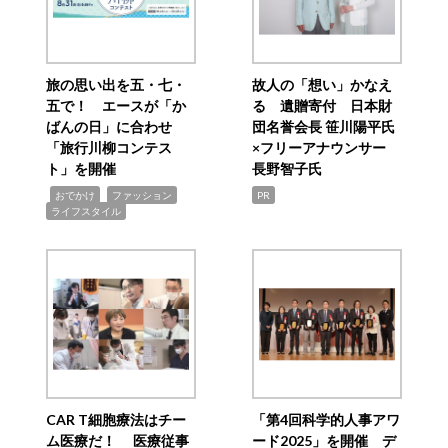
旅の思い出を五・七・
故人の「想い」かなえ
五で！ エースが「か
る 遺贈寄付 日本財
ばんの日」に合わせ
団名誉会長 笹川陽平氏
「旅行川柳コンテス
×フリーアナウンサー
ト」を開催
長野智子氏
,
,
,
おでかけ
ファッション
PR
ライフスタイル
CAR T細胞療法はチー
「第4回科学的人事アワ
ム医療だ！ 医療従事
ード2025」を開催 デ