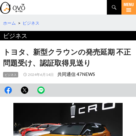
検
索
コ
ン
テ
ホーム
>
ビジネス
ン
ビジネス
ツ
へ
移
トヨタ、新型クラウンの発売延期 不正
動
問題受け、認証取得見送り
共同通信 47NEWS
2024年6月14日
ビジネス