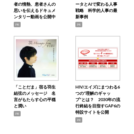
者の情熱、患者さんの
ータとAIで変わる人事
思いを伝えるドキュメ
戦略 科学的人事の最
ンタリー動画を公開中
新事例
PR
PR
「ことだま」宿る羽生
HIV/エイズにまつわる6
結弦のメッセージ 名
つの“理解のギャッ
言がもたらす心の平穏
プ”とは？ 2030年の流
と潤い
行終結を目指すGAP6の
特設サイトを公開
PR
PR