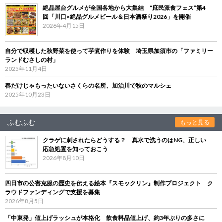
絶品屋台グルメが全国各地から大集結 “庶民派食フェス”第4
回「川口×絶品グルメビール＆日本酒祭り2026」を開催
2026年4月15日
自分で収穫した秋野菜を使って芋煮作りを体験 埼玉県加須市の「ファミリー
ランドむさしの村」
2025年11月4日
春だけじゃもったいないさくらの名所、加治川で秋のマルシェ
2025年10月23日
ふむふむ
もっと見る
クラゲに刺されたらどうする？ 真水で洗うのはNG、正しい
応急処置を知っておこう
2026年8月10日
四日市の公害克服の歴史を伝える絵本『スモックリン』制作プロジェクト ク
ラウドファンディングで支援を募集
2026年8月5日
「中東発」値上げラッシュが本格化 飲食料品値上げ、約3年ぶりの多さに