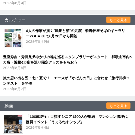
2026年8月4日
カルチャー
もっと見る
6人の作家が描く“風景と猫”の共演 歌舞伎座そばのギャラリ
ーYOHAKUで8月20日から開催
2026年8月9日
豊臣秀吉・秀長兄弟ゆかりの地を巡るスタンプラリーがスタート 和歌山市内5
カ所・近畿6カ所を巡り限定グッズをもらおう
2026年8月8日
旅の思い出を五・七・五で！ エースが「かばんの日」に合わせ「旅行川柳コ
ンテスト」を開催
2026年8月7日
動画
もっと見る
「100歳現役」目指すシニア1500人が集結 マンション管理代
務員イベント「うぇるねすシップ」
2026年8月4日