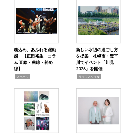
魂込め、あふれる躍動
新しい水辺の過ごし方
感 【正田裕生 コラ
を提案 札幌市・豊平
ム 直線・曲線・斜め
川でイベント「川見
線】
2026」を開催
,
,
スポーツ
ライフスタイル