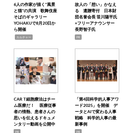
6人の作家が描く“風景
故人の「想い」かなえ
と猫”の共演 歌舞伎座
る 遺贈寄付 日本財
そばのギャラリー
団名誉会長 笹川陽平氏
YOHAKUで8月20日か
×フリーアナウンサー
ら開催
長野智子氏
,
カルチャー
PR
CAR T細胞療法はチー
「第4回科学的人事アワ
ム医療だ！ 医療従事
ード2025」を開催 デ
者の情熱、患者さんの
ータとAIで変わる人事
思いを伝えるドキュメ
戦略 科学的人事の最
ンタリー動画を公開中
新事例
PR
PR