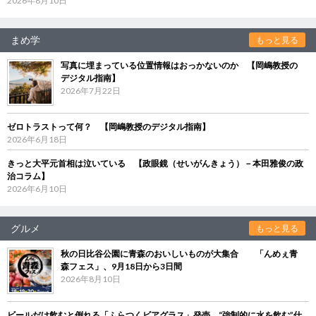
2026年8月10日
まめ学
もっと見る
写真に埋まっている位置情報はおっかないのか 【岡嶋教授の
デジタル指南】
2026年7月22日
ゼロトラストって何？ 【岡嶋教授のデジタル指南】
2026年6月18日
きっと大平元首相は泣いている 【政眼鏡（せいがんきょう）－本田雅俊の政
治コラム】
2026年6月10日
グルメ
もっと見る
秋の日比谷公園に青森のおいしいものが大集合 「んめぇ青
森フェス」、9月18日から3日間
2026年8月10日
ビールだけ飲むと倒れる「ふらつくビアグラス」発売 “強制的に水を飲む”仕