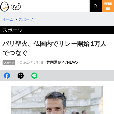
検
索
コ
ン
テ
ホーム
>
スポーツ
ン
スポーツ
ツ
へ
移
パリ聖火、仏国内でリレー開始 1万人
動
でつなぐ
共同通信 47NEWS
2024年5月9日
スポーツ