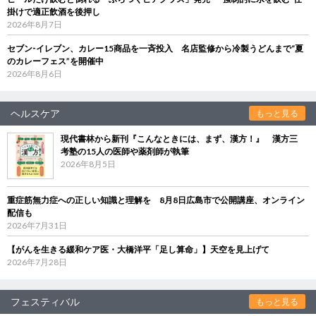
掛けで適正飲酒を後押し
2026年8月7日
セブン‐イレブン、カレー15商品を一斉投入 名店監修から冷製うどんまで“夏
のカレーフェス”を開催中
2026年8月6日
ヘルスケア
もっと見る
現代書林から新刊『こんなときには、まず、漢方！』 漢方三
考塾の15人の医師や薬剤師が執筆
2026年8月5日
重症筋無力症への正しい知識と理解を 8月8日広島市で公開講座、オンライン
配信も
2026年7月31日
【がんを生きる緩和ケア医・大橋洋平「足し算命」】天空を見上げて
2026年7月28日
フェスティバル
もっと見る