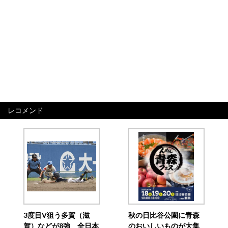
レコメンド
3度目V狙う多賀（滋
秋の日比谷公園に青森
賀）などが8強 全日本
のおいしいものが大集