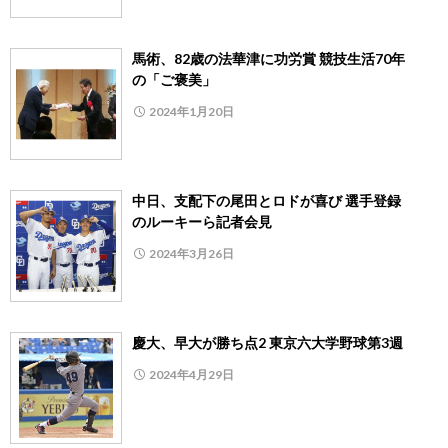
馬術、82歳の法華津に功労賞 競技生活70年
の「ご褒美」
2024年1月20日
中日、支配下の尾田とロドが喜び 選手登録
のルーキーら記者会見
2024年3月26日
慶大、早大が勝ち点2 東京六大学野球第3週
2024年4月29日