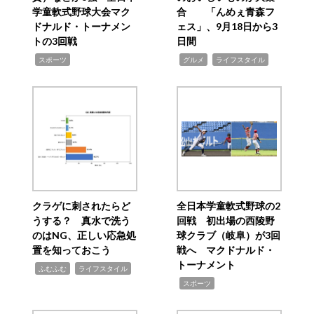
学童軟式野球大会マク
合 「んめぇ青森フ
ドナルド・トーナメン
ェス」、9月18日から3
トの3回戦
日間
,
,
,
スポーツ
グルメ
ライフスタイル
クラゲに刺されたらど
全日本学童軟式野球の2
うする？ 真水で洗う
回戦 初出場の西陵野
のはNG、正しい応急処
球クラブ（岐阜）が3回
置を知っておこう
戦へ マクドナルド・
トーナメント
,
,
ふむふむ
ライフスタイル
,
スポーツ