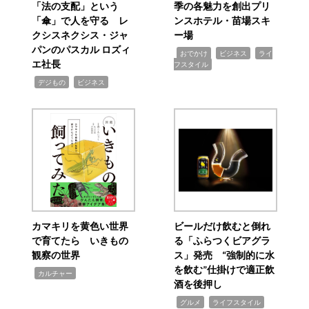
「法の支配」という
季の各魅力を創出プリ
「傘」で人を守る レ
ンスホテル・苗場スキ
クシスネクシス・ジャ
ー場
パンのパスカル ロズィ
,
,
,
おでかけ
ビジネス
ライ
エ社長
フスタイル
,
,
デジもの
ビジネス
カマキリを黄色い世界
ビールだけ飲むと倒れ
で育てたら いきもの
る「ふらつくビアグラ
観察の世界
ス」発売 “強制的に水
を飲む”仕掛けで適正飲
,
カルチャー
酒を後押し
,
,
グルメ
ライフスタイル