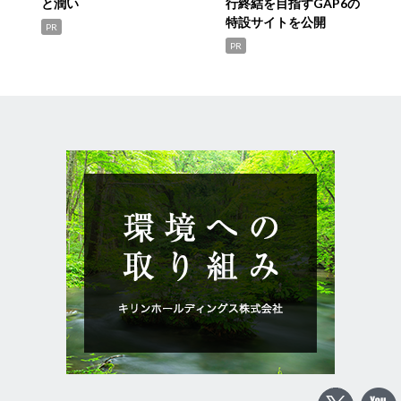
と潤い
行終結を目指すGAP6の
特設サイトを公開
PR
PR