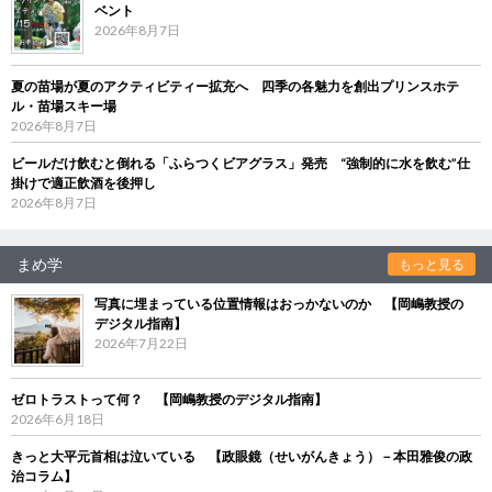
ベント
2026年8月7日
夏の苗場が夏のアクティビティー拡充へ 四季の各魅力を創出プリンスホテ
ル・苗場スキー場
2026年8月7日
ビールだけ飲むと倒れる「ふらつくビアグラス」発売 “強制的に水を飲む”仕
掛けで適正飲酒を後押し
2026年8月7日
まめ学
もっと見る
写真に埋まっている位置情報はおっかないのか 【岡嶋教授の
デジタル指南】
2026年7月22日
ゼロトラストって何？ 【岡嶋教授のデジタル指南】
2026年6月18日
きっと大平元首相は泣いている 【政眼鏡（せいがんきょう）－本田雅俊の政
治コラム】