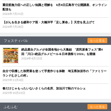
重症筋無力症への正しい知識と理解を 8月8日広島市で公開講座、オンライン
配信も
2026年7月31日
【がんを生きる緩和ケア医・大橋洋平「足し算命」】天空を見上げて
2026年7月28日
フェスティバル
もっと見る
絶品屋台グルメが全国各地から大集結 “庶民派食フェス”第4
回「川口×絶品グルメビール＆日本酒祭り2026」を開催
2026年4月15日
自分で収穫した秋野菜を使って芋煮作りを体験 埼玉県加須市の「ファミリー
ランドむさしの村」
2025年11月4日
春だけじゃもったいないさくらの名所、加治川で秋のマルシェ
2025年10月23日
ふむふむ
もっと見る