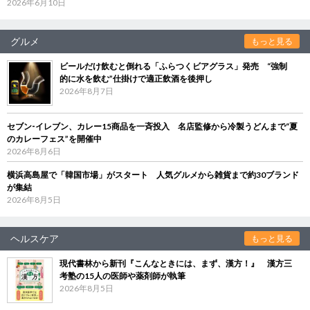
2026年6月10日
グルメ
もっと見る
ビールだけ飲むと倒れる「ふらつくビアグラス」発売 “強制
的に水を飲む”仕掛けで適正飲酒を後押し
2026年8月7日
セブン‐イレブン、カレー15商品を一斉投入 名店監修から冷製うどんまで“夏
のカレーフェス”を開催中
2026年8月6日
横浜高島屋で「韓国市場」がスタート 人気グルメから雑貨まで約30ブランド
が集結
2026年8月5日
ヘルスケア
もっと見る
現代書林から新刊『こんなときには、まず、漢方！』 漢方三
考塾の15人の医師や薬剤師が執筆
2026年8月5日