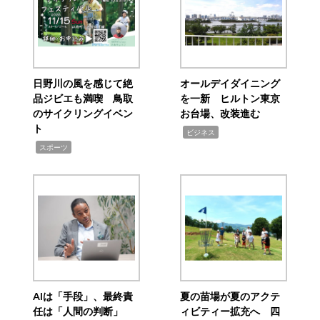
日野川の風を感じて絶
オールデイダイニング
品ジビエも満喫 鳥取
を一新 ヒルトン東京
のサイクリングイベン
お台場、改装進む
ト
,
ビジネス
,
スポーツ
AIは「手段」、最終責
夏の苗場が夏のアクテ
任は「人間の判断」
ィビティー拡充へ 四