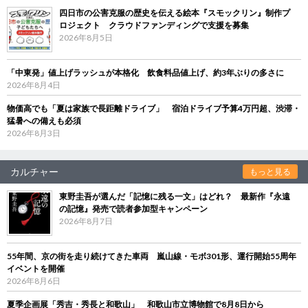
四日市の公害克服の歴史を伝える絵本『スモックリン』制作プ
ロジェクト クラウドファンディングで支援を募集
2026年8月5日
「中東発」値上げラッシュが本格化 飲食料品値上げ、約3年ぶりの多さに
2026年8月4日
物価高でも「夏は家族で長距離ドライブ」 宿泊ドライブ予算4万円超、渋滞・
猛暑への備えも必須
2026年8月3日
カルチャー
もっと見る
東野圭吾が選んだ「記憶に残る一文」はどれ？ 最新作『永遠
の記憶』発売で読者参加型キャンペーン
2026年8月7日
55年間、京の街を走り続けてきた車両 嵐山線・モボ301形、運行開始55周年
イベントを開催
2026年8月6日
夏季企画展「秀吉・秀長と和歌山」 和歌山市立博物館で8月8日から