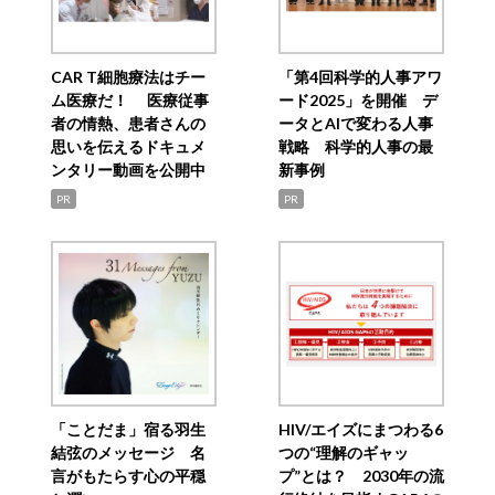
CAR T細胞療法はチー
「第4回科学的人事アワ
ム医療だ！ 医療従事
ード2025」を開催 デ
者の情熱、患者さんの
ータとAIで変わる人事
思いを伝えるドキュメ
戦略 科学的人事の最
ンタリー動画を公開中
新事例
PR
PR
「ことだま」宿る羽生
HIV/エイズにまつわる6
結弦のメッセージ 名
つの“理解のギャッ
言がもたらす心の平穏
プ”とは？ 2030年の流