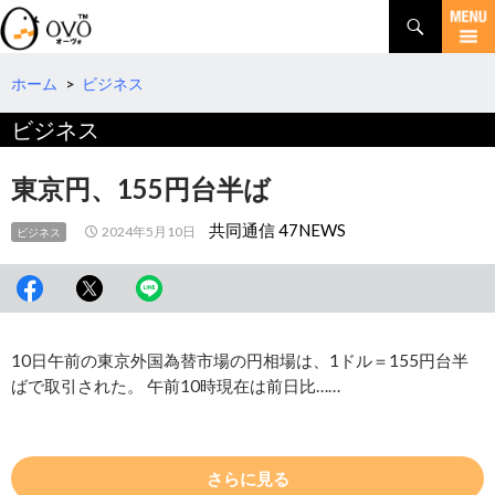
検
索
コ
ン
テ
ホーム
>
ビジネス
ン
ビジネス
ツ
へ
移
東京円、155円台半ば
動
共同通信 47NEWS
2024年5月10日
ビジネス
10日午前の東京外国為替市場の円相場は、1ドル＝155円台半
ばで取引された。 午前10時現在は前日比……
さらに見る