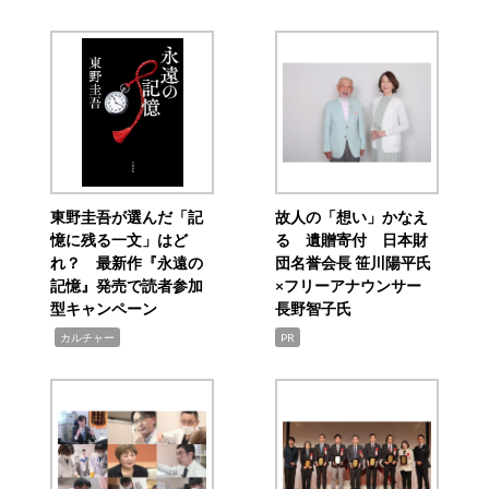
東野圭吾が選んだ「記
故人の「想い」かなえ
憶に残る一文」はど
る 遺贈寄付 日本財
れ？ 最新作『永遠の
団名誉会長 笹川陽平氏
記憶』発売で読者参加
×フリーアナウンサー
型キャンペーン
長野智子氏
,
カルチャー
PR