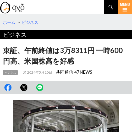
検
索
コ
ン
テ
ホーム
>
ビジネス
ン
ビジネス
ツ
へ
移
東証、午前終値は3万8311円 一時600
動
円高、米国株高を好感
共同通信 47NEWS
2024年5月10日
ビジネス