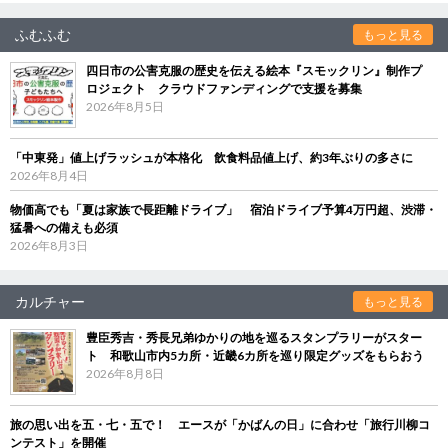
ふむふむ
もっと見る
四日市の公害克服の歴史を伝える絵本『スモックリン』制作プ
ロジェクト クラウドファンディングで支援を募集
2026年8月5日
「中東発」値上げラッシュが本格化 飲食料品値上げ、約3年ぶりの多さに
2026年8月4日
物価高でも「夏は家族で長距離ドライブ」 宿泊ドライブ予算4万円超、渋滞・
猛暑への備えも必須
2026年8月3日
カルチャー
もっと見る
豊臣秀吉・秀長兄弟ゆかりの地を巡るスタンプラリーがスター
ト 和歌山市内5カ所・近畿6カ所を巡り限定グッズをもらおう
2026年8月8日
旅の思い出を五・七・五で！ エースが「かばんの日」に合わせ「旅行川柳コ
ンテスト」を開催