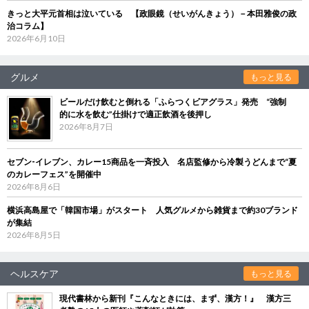
きっと大平元首相は泣いている 【政眼鏡（せいがんきょう）－本田雅俊の政
治コラム】
2026年6月10日
グルメ
もっと見る
ビールだけ飲むと倒れる「ふらつくビアグラス」発売 “強制
的に水を飲む”仕掛けで適正飲酒を後押し
2026年8月7日
セブン‐イレブン、カレー15商品を一斉投入 名店監修から冷製うどんまで“夏
のカレーフェス”を開催中
2026年8月6日
横浜高島屋で「韓国市場」がスタート 人気グルメから雑貨まで約30ブランド
が集結
2026年8月5日
ヘルスケア
もっと見る
現代書林から新刊『こんなときには、まず、漢方！』 漢方三