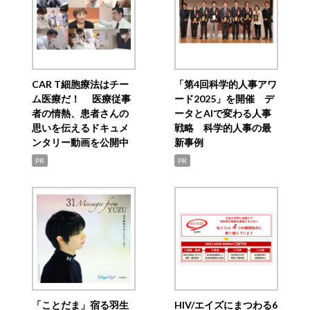
CAR T細胞療法はチー
「第4回科学的人事アワ
ム医療だ！ 医療従事
ード2025」を開催 デ
者の情熱、患者さんの
ータとAIで変わる人事
思いを伝えるドキュメ
戦略 科学的人事の最
ンタリー動画を公開中
新事例
PR
PR
「ことだま」宿る羽生
HIV/エイズにまつわる6