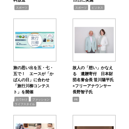
,
,
,
スポーツ
スポーツ
ビジネス
旅の思い出を五・七・
故人の「想い」かなえ
五で！ エースが「か
る 遺贈寄付 日本財
ばんの日」に合わせ
団名誉会長 笹川陽平氏
「旅行川柳コンテス
×フリーアナウンサー
ト」を開催
長野智子氏
,
,
,
おでかけ
ファッション
PR
ライフスタイル