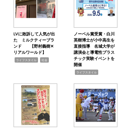
LVに敗訴して人気が出
ノーベル賞受賞・白川
た ミルクティーブラ
英樹博士が小中高生を
ンド 【野村義樹✕
直接指導 名城大学が
リアルワールド】
講演会と導電性プラス
チック実験イベントを
,
,
ライフスタイル
社会
開催
,
ライフスタイル