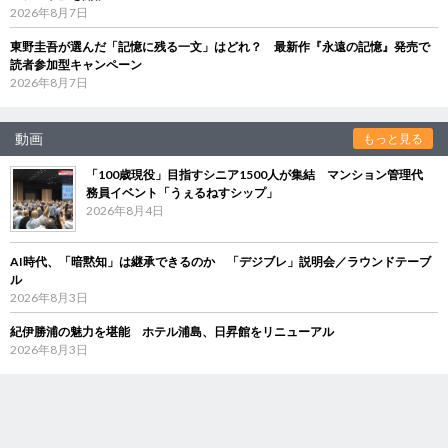
2026年8月7日
東野圭吾が選んだ「記憶に残る一文」はどれ？ 最新作『永遠の記憶』発売で
読者参加型キャンペーン
2026年8月7日
動画
もっと見る
「100歳現役」目指すシニア1500人が集結 マンション管理代
務員イベント「うぇるねすシップ」
2026年8月4日
AI時代、「暗黙知」は継承できるのか 「デジブレ」説明会／ラウンドテーブ
ル
2026年8月3日
紀伊勝浦の魅力を堪能 ホテル浦島、日昇館をリニューアル
2026年8月3日