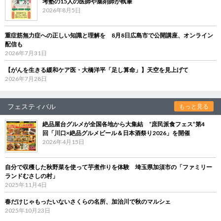
考塾の15人の医師や薬剤師が執筆
2026年8月5日
重症筋無力症への正しい知識と理解を 8月8日広島市で公開講座、オンライン
配信も
2026年7月31日
【がんを生きる緩和ケア医・大橋洋平「足し算命」】天空を見上げて
2026年7月28日
フェスティバル
もっと見る
絶品屋台グルメが全国各地から大集結 “庶民派食フェス”第4
回「川口×絶品グルメビール＆日本酒祭り2026」を開催
2026年4月15日
自分で収穫した秋野菜を使って芋煮作りを体験 埼玉県加須市の「ファミリー
ランドむさしの村」
2025年11月4日
春だけじゃもったいないさくらの名所、加治川で秋のマルシェ
2025年10月23日