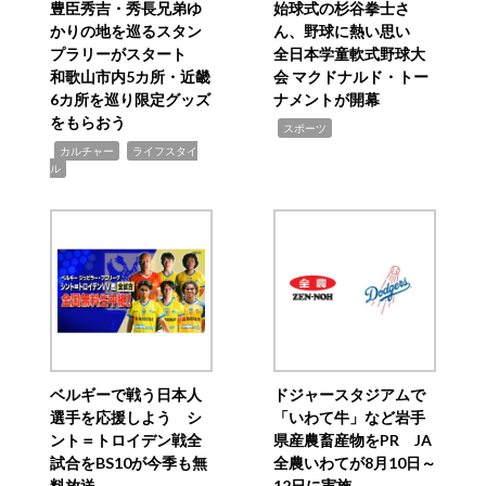
豊臣秀吉・秀長兄弟ゆ
始球式の杉谷拳士さ
かりの地を巡るスタン
ん、野球に熱い思い
プラリーがスタート
全日本学童軟式野球大
和歌山市内5カ所・近畿
会 マクドナルド・トー
6カ所を巡り限定グッズ
ナメントが開幕
をもらおう
,
スポーツ
,
,
カルチャー
ライフスタイ
ル
ベルギーで戦う日本人
ドジャースタジアムで
選手を応援しよう シ
「いわて牛」など岩手
ント＝トロイデン戦全
県産農畜産物をPR JA
試合をBS10が今季も無
全農いわてが8月10日～
料放送
12日に実施