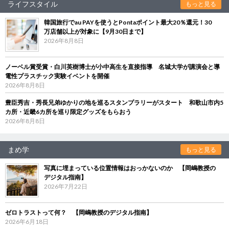
ライフスタイル
もっと見る
韓国旅行でau PAYを使うとPontaポイント最大20％還元！30
万店舗以上が対象に【9月30日まで】
2026年8月8日
ノーベル賞受賞・白川英樹博士が小中高生を直接指導 名城大学が講演会と導
電性プラスチック実験イベントを開催
2026年8月8日
豊臣秀吉・秀長兄弟ゆかりの地を巡るスタンプラリーがスタート 和歌山市内5
カ所・近畿6カ所を巡り限定グッズをもらおう
2026年8月8日
まめ学
もっと見る
写真に埋まっている位置情報はおっかないのか 【岡嶋教授の
デジタル指南】
2026年7月22日
ゼロトラストって何？ 【岡嶋教授のデジタル指南】
2026年6月18日