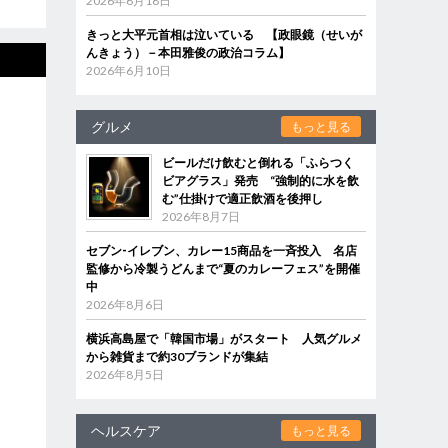
2026年6月18日
きっと大平元首相は泣いている 【政眼鏡（せいが
んきょう）－本田雅俊の政治コラム】
2026年6月10日
グルメ
もっと見る
ビールだけ飲むと倒れる「ふらつく
ビアグラス」発売 “強制的に水を飲
む”仕掛けで適正飲酒を後押し
2026年8月7日
セブン‐イレブン、カレー15商品を一斉投入 名店
監修から冷製うどんまで“夏のカレーフェス”を開催
中
2026年8月6日
横浜高島屋で「韓国市場」がスタート 人気グルメ
から雑貨まで約30ブランドが集結
2026年8月5日
ヘルスケア
もっと見る