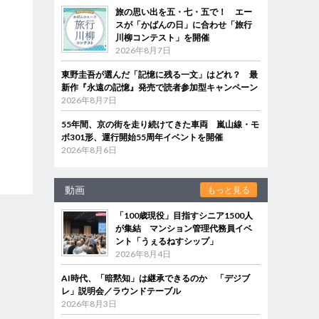
旅の思い出を五・七・五で！ エー
スが「かばんの日」に合わせ「旅行
川柳コンテスト」を開催
2026年8月7日
東野圭吾が選んだ「記憶に残る一文」はどれ？ 最
新作『永遠の記憶』発売で読者参加型キャンペーン
2026年8月7日
55年間、京の街を走り続けてきた車両 嵐山線・モ
ボ301形、運行開始55周年イベントを開催
2026年8月6日
動画
もっと見る
「100歳現役」目指すシニア1500人
が集結 マンション管理代務員イベ
ント「うぇるねすシップ」
2026年8月4日
AI時代、「暗黙知」は継承できるのか 「デジブ
レ」説明会／ラウンドテーブル
2026年8月3日