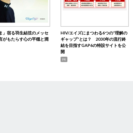
ま」宿る羽生結弦のメッセ
HIV/エイズにまつわる6つの“理解の
言がもたらす心の平穏と潤
ギャップ”とは？ 2030年の流行終
結を目指すGAP6の特設サイトを公
開
PR