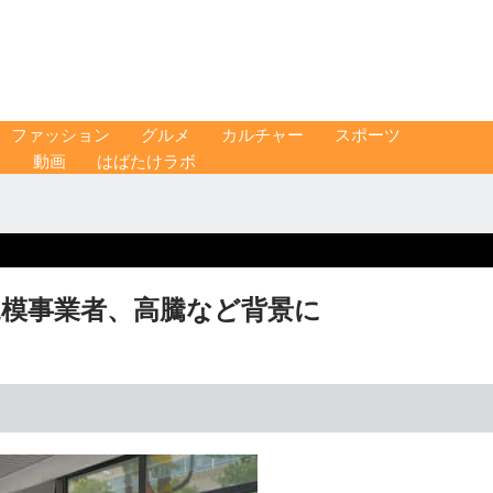
ファッション
グルメ
カルチャー
スポーツ
ス
動画
はばたけラボ
規模事業者、高騰など背景に