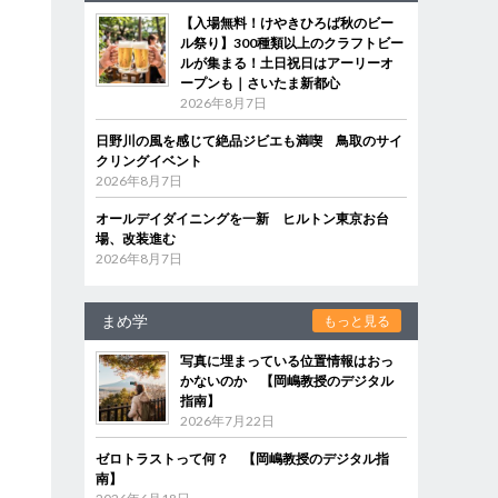
【入場無料！けやきひろば秋のビー
ル祭り】300種類以上のクラフトビー
ルが集まる！土日祝日はアーリーオ
ープンも｜さいたま新都心
2026年8月7日
日野川の風を感じて絶品ジビエも満喫 鳥取のサイ
クリングイベント
2026年8月7日
オールデイダイニングを一新 ヒルトン東京お台
場、改装進む
2026年8月7日
まめ学
もっと見る
写真に埋まっている位置情報はおっ
かないのか 【岡嶋教授のデジタル
指南】
2026年7月22日
ゼロトラストって何？ 【岡嶋教授のデジタル指
南】