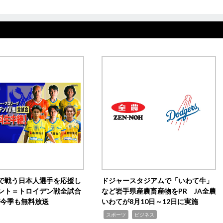
で戦う日本人選手を応援し
ドジャースタジアムで「いわて牛」
ント＝トロイデン戦全試合
など岩手県産農畜産物をPR JA全農
0が今季も無料放送
いわてが8月10日～12日に実施
,
,
スポーツ
ビジネス