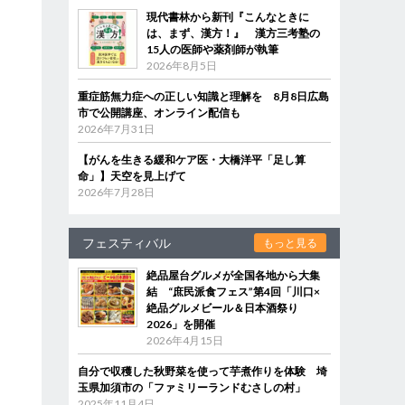
現代書林から新刊『こんなときに
は、まず、漢方！』 漢方三考塾の
15人の医師や薬剤師が執筆
2026年8月5日
重症筋無力症への正しい知識と理解を 8月8日広島
市で公開講座、オンライン配信も
2026年7月31日
【がんを生きる緩和ケア医・大橋洋平「足し算
命」】天空を見上げて
2026年7月28日
フェスティバル
もっと見る
絶品屋台グルメが全国各地から大集
結 “庶民派食フェス”第4回「川口×
絶品グルメビール＆日本酒祭り
2026」を開催
2026年4月15日
自分で収穫した秋野菜を使って芋煮作りを体験 埼
玉県加須市の「ファミリーランドむさしの村」
2025年11月4日