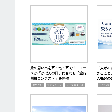
旅の思い出を五・七・五で！ エー
「人がA
スが「かばんの日」に合わせ「旅行
きること
川柳コンテスト」を開催
入機関の
,
,
,
,
,
おでかけ
ファッション
ライフスタイル
デジもの