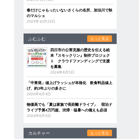
春だけじゃもったいないさくらの名所、加治川で秋
のマルシェ
2025年10月23日
ふむふむ
もっと見る
四日市の公害克服の歴史を伝える絵
本『スモックリン』制作プロジェク
ト クラウドファンディングで支援
を募集
2026年8月5日
「中東発」値上げラッシュが本格化 飲食料品値上
げ、約3年ぶりの多さに
2026年8月4日
物価高でも「夏は家族で長距離ドライブ」 宿泊ド
ライブ予算4万円超、渋滞・猛暑への備えも必須
2026年8月3日
カルチャー
もっと見る