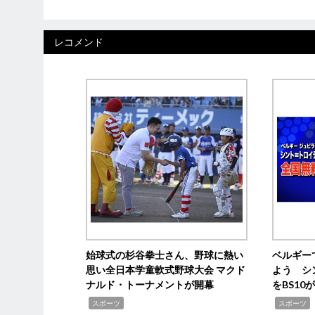
レコメンド
始球式の杉谷拳士さん、野球に熱い
ベルギー
思い全日本学童軟式野球大会 マクド
よう シ
ナルド・トーナメントが開幕
をBS1
,
,
スポーツ
スポーツ