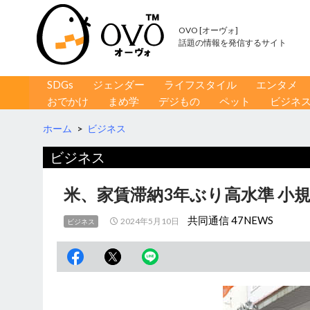
OVO [オーヴォ]
話題の情報を発信するサイト
コンテンツへ移動
検
SDGs
ジェンダー
ライフスタイル
エンタメ
索
おでかけ
まめ学
デジもの
ペット
ビジネ
ホーム
>
ビジネス
ビジネス
米、家賃滞納3年ぶり高水準 小
共同通信 47NEWS
2024年5月10日
ビジネス