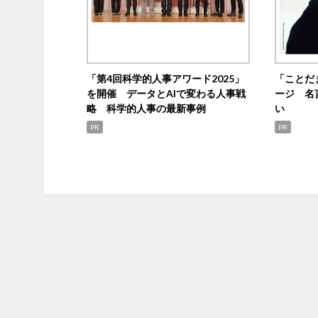
「第4回科学的人事アワード2025」
「ことだ
を開催 データとAIで変わる人事戦
ージ 名
略 科学的人事の最新事例
い
PR
PR