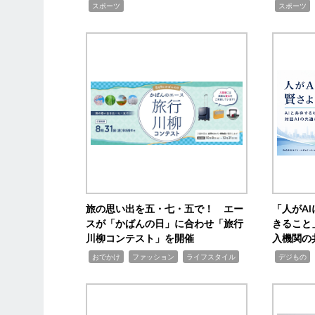
,
,
スポーツ
スポーツ
旅の思い出を五・七・五で！ エー
「人がA
スが「かばんの日」に合わせ「旅行
きること
川柳コンテスト」を開催
入機関の
,
,
,
,
,
おでかけ
ファッション
ライフスタイル
デジもの