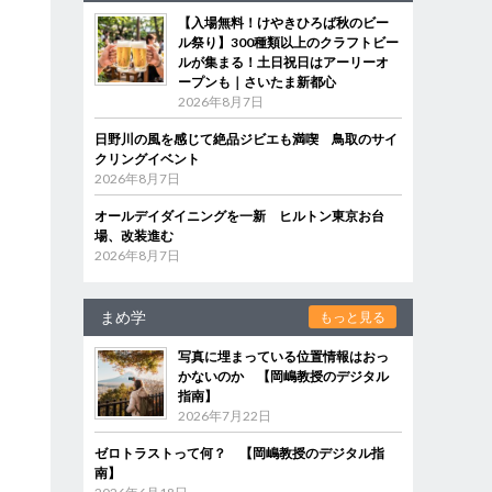
【入場無料！けやきひろば秋のビー
ル祭り】300種類以上のクラフトビー
ルが集まる！土日祝日はアーリーオ
ープンも｜さいたま新都心
2026年8月7日
日野川の風を感じて絶品ジビエも満喫 鳥取のサイ
クリングイベント
2026年8月7日
オールデイダイニングを一新 ヒルトン東京お台
場、改装進む
2026年8月7日
まめ学
もっと見る
写真に埋まっている位置情報はおっ
かないのか 【岡嶋教授のデジタル
指南】
2026年7月22日
ゼロトラストって何？ 【岡嶋教授のデジタル指
南】