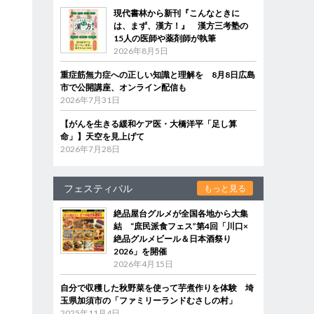
現代書林から新刊『こんなときに
は、まず、漢方！』 漢方三考塾の
15人の医師や薬剤師が執筆
2026年8月5日
重症筋無力症への正しい知識と理解を 8月8日広島
市で公開講座、オンライン配信も
2026年7月31日
【がんを生きる緩和ケア医・大橋洋平「足し算
命」】天空を見上げて
2026年7月28日
フェスティバル
もっと見る
絶品屋台グルメが全国各地から大集
結 “庶民派食フェス”第4回「川口×
絶品グルメビール＆日本酒祭り
2026」を開催
2026年4月15日
自分で収穫した秋野菜を使って芋煮作りを体験 埼
玉県加須市の「ファミリーランドむさしの村」
2025年11月4日