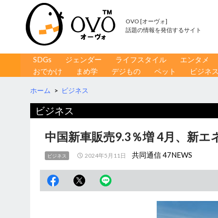
OVO [オーヴォ]
話題の情報を発信するサイト
コンテンツへ移動
検
SDGs
ジェンダー
ライフスタイル
エンタメ
索
おでかけ
まめ学
デジもの
ペット
ビジネ
ホーム
>
ビジネス
ビジネス
中国新車販売9.3％増 4月、新
共同通信 47NEWS
2024年5月11日
ビジネス