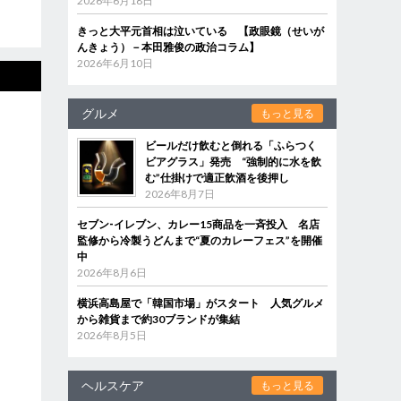
2026年6月18日
きっと大平元首相は泣いている 【政眼鏡（せいが
んきょう）－本田雅俊の政治コラム】
2026年6月10日
グルメ
もっと見る
ビールだけ飲むと倒れる「ふらつく
ビアグラス」発売 “強制的に水を飲
む”仕掛けで適正飲酒を後押し
2026年8月7日
セブン‐イレブン、カレー15商品を一斉投入 名店
監修から冷製うどんまで“夏のカレーフェス”を開催
中
2026年8月6日
横浜高島屋で「韓国市場」がスタート 人気グルメ
から雑貨まで約30ブランドが集結
2026年8月5日
ヘルスケア
もっと見る