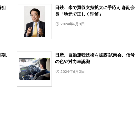
持狙
日鉄、米で買収支持拡大に手応え 森副会
長「地元で正しく理解」
2024年6月3日
月期、
日産、自動運転技術を披露 試乗会、信号
の色や対向車認識
2024年6月3日