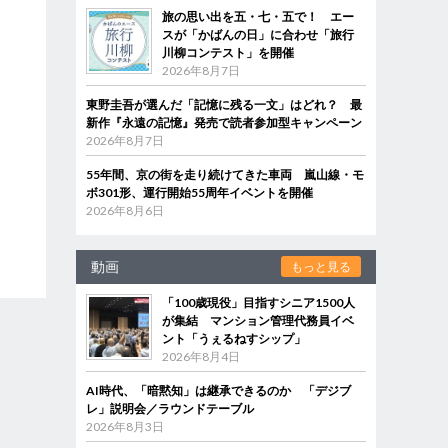
旅の思い出を五・七・五で！ エー
スが「かばんの日」に合わせ「旅行
川柳コンテスト」を開催
2026年8月7日
東野圭吾が選んだ「記憶に残る一文」はどれ？ 最
新作『永遠の記憶』発売で読者参加型キャンペーン
2026年8月7日
55年間、京の街を走り続けてきた車両 嵐山線・モ
ボ301形、運行開始55周年イベントを開催
2026年8月6日
動画
もっと見る
「100歳現役」目指すシニア1500人
が集結 マンション管理代務員イベ
ント「うぇるねすシップ」
2026年8月4日
AI時代、「暗黙知」は継承できるのか 「デジブ
レ」説明会／ラウンドテーブル
2026年8月3日