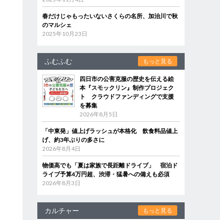
春だけじゃもったいないさくらの名所、加治川で秋
のマルシェ
2025年10月23日
ふむふむ
もっと見る
四日市の公害克服の歴史を伝える絵
本『スモックリン』制作プロジェク
ト クラウドファンディングで支援
を募集
2026年8月5日
「中東発」値上げラッシュが本格化 飲食料品値上
げ、約3年ぶりの多さに
2026年8月4日
物価高でも「夏は家族で長距離ドライブ」 宿泊ド
ライブ予算4万円超、渋滞・猛暑への備えも必須
2026年8月3日
カルチャー
もっと見る