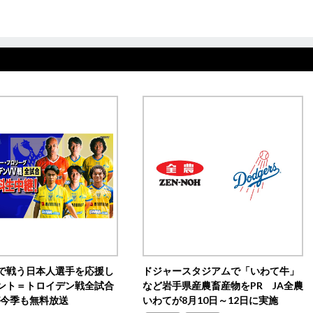
で戦う日本人選手を応援し
ドジャースタジアムで「いわて牛」
ント＝トロイデン戦全試合
など岩手県産農畜産物をPR JA全農
0が今季も無料放送
いわてが8月10日～12日に実施