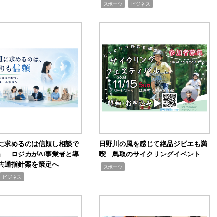
,
,
スポーツ
ビジネス
Iに求めるのは信頼し相談で
日野川の風を感じて絶品ジビエも満
」 ロジカがAI事業者と導
喫 鳥取のサイクリングイベント
共通指針案を策定へ
,
スポーツ
ビジネス