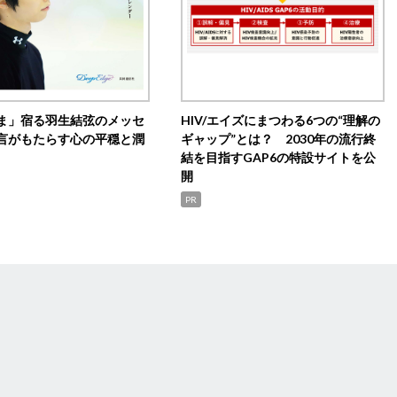
ま」宿る羽生結弦のメッセ
HIV/エイズにまつわる6つの“理解の
言がもたらす心の平穏と潤
ギャップ”とは？ 2030年の流行終
結を目指すGAP6の特設サイトを公
開
PR