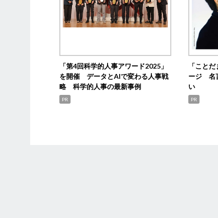
「第4回科学的人事アワード2025」
「ことだ
を開催 データとAIで変わる人事戦
ージ 名
略 科学的人事の最新事例
い
PR
PR