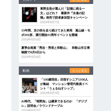
東野圭吾が選んだ「記憶に残る一
文」はどれ？ 最新作『永遠の記
憶』発売で読者参加型キャンペーン
2026年8月7日
55年間、京の街を走り続けてきた車両 嵐山線・モ
ボ301形、運行開始55周年イベントを開催
2026年8月6日
夏季企画展「秀吉・秀長と和歌山」 和歌山市立博
物館で8月8日から
2026年8月6日
動画
もっと見る
「100歳現役」目指すシニア1500人
が集結 マンション管理代務員イベ
ント「うぇるねすシップ」
2026年8月4日
AI時代、「暗黙知」は継承できるのか 「デジブ
レ」説明会／ラウンドテーブル
2026年8月3日