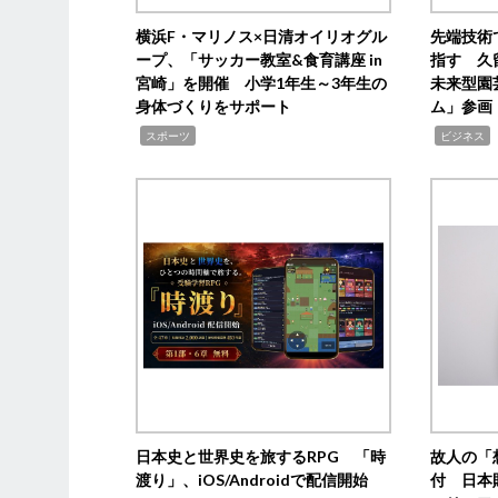
横浜F・マリノス×日清オイリオグル
先端技術
ープ、「サッカー教室&食育講座 in
指す 久
宮崎」を開催 小学1年生～3年生の
未来型園
身体づくりをサポート
ム」参画
,
,
,
スポーツ
ビジネス
日本史と世界史を旅するRPG 「時
故人の「
渡り」、iOS/Androidで配信開始
付 日本