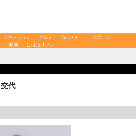
ファッション
グルメ
カルチャー
スポーツ
ス
動画
はばたけラボ
り交代