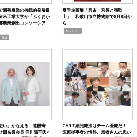
で園芸農業の持続的発展目
夏季企画展「秀吉・秀長と和歌
留米工業大学が「ふくおか
山」 和歌山市立博物館で8月8日か
芸農業創出コンソーシア
ら
,
カルチャー
社会
想い」かなえる 遺贈寄
CAR T細胞療法はチーム医療だ！
財団名誉会長 笹川陽平氏×
医療従事者の情熱、患者さんの思い