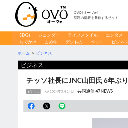
OVO [オーヴォ]
話題の情報を発信するサイト
コンテンツへ移動
検
SDGs
ジェンダー
ライフスタイル
エンタメ
索
おでかけ
まめ学
デジもの
ペット
ビジネ
ホーム
>
ビジネス
ビジネス
チッソ社長にJNC山田氏 6年ぶ
共同通信 47NEWS
2024年5月14日
ビジネス