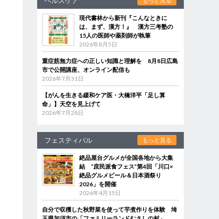
ヘルスケア
もっと見る
現代書林から新刊『こんなときに
は、まず、漢方！』 漢方三考塾の
15人の医師や薬剤師が執筆
2026年8月5日
重症筋無力症への正しい知識と理解を 8月8日広島
市で公開講座、オンライン配信も
2026年7月31日
【がんを生きる緩和ケア医・大橋洋平「足し算
命」】天空を見上げて
2026年7月28日
フェスティバル
もっと見る
絶品屋台グルメが全国各地から大集
結 “庶民派食フェス”第4回「川口×
絶品グルメビール＆日本酒祭り
2026」を開催
2026年4月15日
自分で収穫した秋野菜を使って芋煮作りを体験 埼
玉県加須市の「ファミリーランドむさしの村」