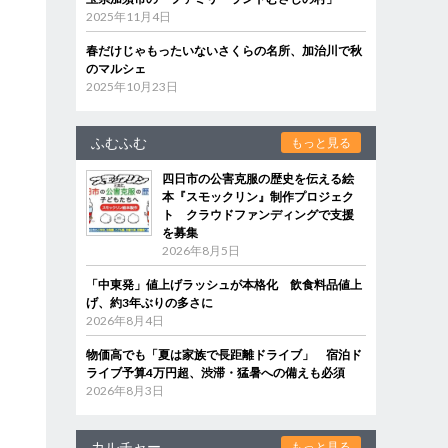
2025年11月4日
春だけじゃもったいないさくらの名所、加治川で秋
のマルシェ
2025年10月23日
ふむふむ
もっと見る
四日市の公害克服の歴史を伝える絵
本『スモックリン』制作プロジェク
ト クラウドファンディングで支援
を募集
2026年8月5日
「中東発」値上げラッシュが本格化 飲食料品値上
げ、約3年ぶりの多さに
2026年8月4日
物価高でも「夏は家族で長距離ドライブ」 宿泊ド
ライブ予算4万円超、渋滞・猛暑への備えも必須
2026年8月3日
カルチャー
もっと見る