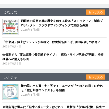
ふむふむ
もっと見る
四日市の公害克服の歴史を伝える絵本『スモックリン』制作プ
ロジェクト クラウドファンディングで支援を募集
2026年8月5日
「中東発」値上げラッシュが本格化 飲食料品値上げ、約3年ぶりの多さに
2026年8月4日
物価高でも「夏は家族で長距離ドライブ」 宿泊ドライブ予算4万円超、渋滞・
猛暑への備えも必須
2026年8月3日
カルチャー
もっと見る
旅の思い出を五・七・五で！ エースが「かばんの日」に合わ
せ「旅行川柳コンテスト」を開催
2026年8月7日
東野圭吾が選んだ「記憶に残る一文」はどれ？ 最新作『永遠の記憶』発売で