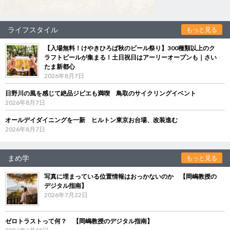
ライフスタイル
もっと見る
【入場無料！けやきひろば秋のビール祭り】300種類以上のク
ラフトビールが集まる！土日祝日はアーリーオープンも｜さい
たま新都心
2026年8月7日
日野川の風を感じて絶品ジビエも満喫 鳥取のサイクリングイベント
2026年8月7日
オールデイダイニングを一新 ヒルトン東京お台場、改装進む
2026年8月7日
まめ学
もっと見る
写真に埋まっている位置情報はおっかないのか 【岡嶋教授の
デジタル指南】
2026年7月22日
ゼロトラストって何？ 【岡嶋教授のデジタル指南】