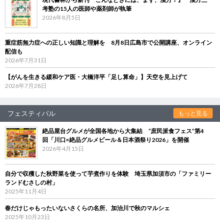
考塾の15人の医師や薬剤師が執筆
2026年8月5日
重症筋無力症への正しい知識と理解を 8月8日広島市で公開講座、オンライン
配信も
2026年7月31日
【がんを生きる緩和ケア医・大橋洋平「足し算命」】天空を見上げて
2026年7月28日
フェスティバル
もっと見る
絶品屋台グルメが全国各地から大集結 “庶民派食フェス”第4
回「川口×絶品グルメビール＆日本酒祭り2026」を開催
2026年4月15日
自分で収穫した秋野菜を使って芋煮作りを体験 埼玉県加須市の「ファミリー
ランドむさしの村」
2025年11月4日
春だけじゃもったいないさくらの名所、加治川で秋のマルシェ
2025年10月23日