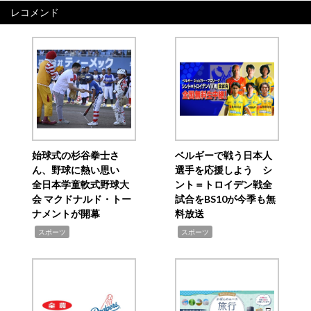
レコメンド
始球式の杉谷拳士さ
ベルギーで戦う日本人
ん、野球に熱い思い
選手を応援しよう シ
全日本学童軟式野球大
ント＝トロイデン戦全
会 マクドナルド・トー
試合をBS10が今季も無
ナメントが開幕
料放送
,
,
スポーツ
スポーツ