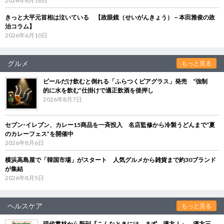
2026年6月18日
きっと大平元首相は泣いている 【政眼鏡（せいがんきょう）－本田雅俊の政
治コラム】
2026年6月10日
グルメ
もっと見る
ビールだけ飲むと倒れる「ふらつくビアグラス」発売 “強制
的に水を飲む”仕掛けで適正飲酒を後押し
2026年8月7日
セブン‐イレブン、カレー15商品を一斉投入 名店監修から冷製うどんまで“夏
のカレーフェス”を開催中
2026年8月6日
横浜高島屋で「韓国市場」がスタート 人気グルメから雑貨まで約30ブランド
が集結
2026年8月5日
ヘルスケア
もっと見る
現代書林から新刊『こんなときには、まず、漢方！』 漢方三