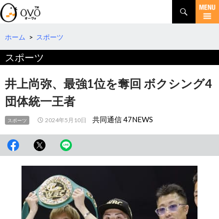
検
索
コ
ン
テ
ホーム
>
スポーツ
ン
スポーツ
ツ
へ
移
井上尚弥、最強1位を奪回 ボクシング4
動
団体統一王者
共同通信 47NEWS
2024年5月10日
スポーツ