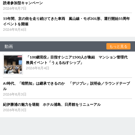
読者参加型キャンペーン
2026年8月7日
55年間、京の街を走り続けてきた車両 嵐山線・モボ301形、運行開始55周年
イベントを開催
2026年8月6日
動画
もっと見る
「100歳現役」目指すシニア1500人が集結 マンション管理代
務員イベント「うぇるねすシップ」
2026年8月4日
AI時代、「暗黙知」は継承できるのか 「デジブレ」説明会／ラウンドテーブ
ル
2026年8月3日
紀伊勝浦の魅力を堪能 ホテル浦島、日昇館をリニューアル
2026年8月3日