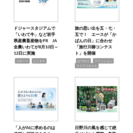
ドジャースタジアムで
旅の思い出を五・七・
「いわて牛」など岩手
五で！ エースが「か
県産農畜産物をPR JA
ばんの日」に合わせ
全農いわてが8月10日～
「旅行川柳コンテス
12日に実施
ト」を開催
,
,
,
,
,
スポーツ
ビジネス
おでかけ
ファッション
ライフスタイル
「人がAIに求めるのは
日野川の風を感じて絶