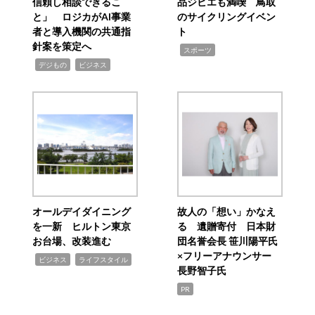
信頼し相談できるこ
品ジビエも満喫 鳥取
と」 ロジカがAI事業
のサイクリングイベン
者と導入機関の共通指
ト
針案を策定へ
,
スポーツ
,
,
デジもの
ビジネス
オールデイダイニング
故人の「想い」かなえ
を一新 ヒルトン東京
る 遺贈寄付 日本財
お台場、改装進む
団名誉会長 笹川陽平氏
×フリーアナウンサー
,
,
ビジネス
ライフスタイル
長野智子氏
PR