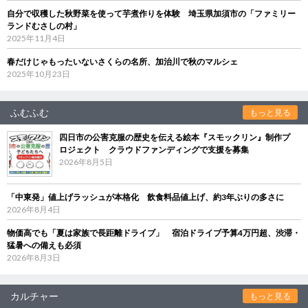
自分で収穫した秋野菜を使って芋煮作りを体験 埼玉県加須市の「ファミリー
ランドむさしの村」
2025年11月4日
春だけじゃもったいないさくらの名所、加治川で秋のマルシェ
2025年10月23日
ふむふむ
もっと見る
四日市の公害克服の歴史を伝える絵本『スモックリン』制作プ
ロジェクト クラウドファンディングで支援を募集
2026年8月5日
「中東発」値上げラッシュが本格化 飲食料品値上げ、約3年ぶりの多さに
2026年8月4日
物価高でも「夏は家族で長距離ドライブ」 宿泊ドライブ予算4万円超、渋滞・
猛暑への備えも必須
2026年8月3日
カルチャー
もっと見る