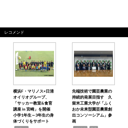
レコメンド
横浜F・マリノス×日清
先端技術で園芸農業の
オイリオグループ、
持続的発展目指す 久
「サッカー教室&食育
留米工業大学が「ふく
講座 in 宮崎」を開催
おか未来型園芸農業創
小学1年生～3年生の身
出コンソーシアム」参
体づくりをサポート
画