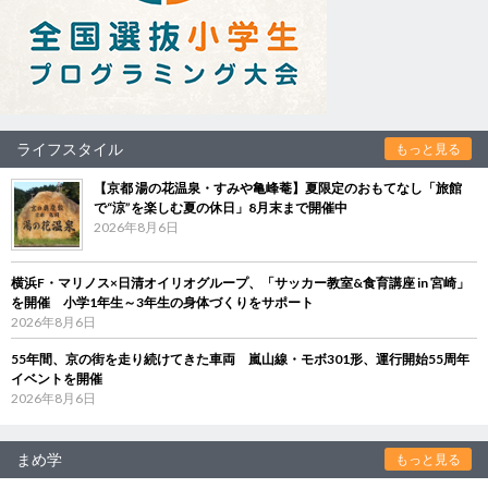
ライフスタイル
もっと見る
【京都 湯の花温泉・すみや亀峰菴】夏限定のおもてなし「旅館
で“涼”を楽しむ夏の休日」8月末まで開催中
2026年8月6日
横浜F・マリノス×日清オイリオグループ、「サッカー教室&食育講座 in 宮崎」
を開催 小学1年生～3年生の身体づくりをサポート
2026年8月6日
55年間、京の街を走り続けてきた車両 嵐山線・モボ301形、運行開始55周年
イベントを開催
2026年8月6日
まめ学
もっと見る