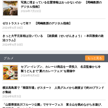
写真に埋まっている位置情報はおっかないのか 【岡嶋教授の
デジタル指南】
2026年7月22日
ゼロトラストって何？ 【岡嶋教授のデジタル指南】
2026年6月18日
きっと大平元首相は泣いている 【政眼鏡（せいがんきょう）－本田雅俊の政
治コラム】
2026年6月10日
グルメ
もっと見る
セブン‐イレブン、カレー15商品を一斉投入 名店監修から冷
製うどんまで“夏のカレーフェス”を開催中
2026年8月6日
横浜高島屋で「韓国市場」がスタート 人気グルメから雑貨まで約30ブランド
が集結
2026年8月5日
「山梨県笛吹川フルーツ公園」でサマーフェス 富士山を眺めながら水遊び、