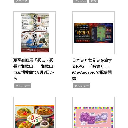
,
,
,
スポーツ
ビジネス
社会
夏季企画展「秀吉・秀
日本史と世界史を旅す
長と和歌山」 和歌山
るRPG 「時渡り」、
市立博物館で8月8日か
iOS/Androidで配信開
ら
始
,
,
カルチャー
カルチャー