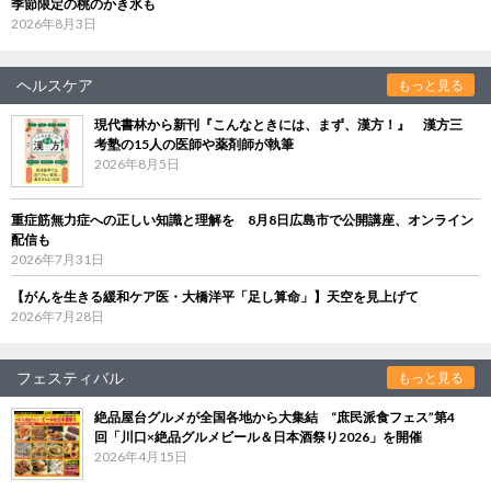
季節限定の桃のかき氷も
2026年8月3日
ヘルスケア
もっと見る
現代書林から新刊『こんなときには、まず、漢方！』 漢方三
考塾の15人の医師や薬剤師が執筆
2026年8月5日
重症筋無力症への正しい知識と理解を 8月8日広島市で公開講座、オンライン
配信も
2026年7月31日
【がんを生きる緩和ケア医・大橋洋平「足し算命」】天空を見上げて
2026年7月28日
フェスティバル
もっと見る
絶品屋台グルメが全国各地から大集結 “庶民派食フェス”第4
回「川口×絶品グルメビール＆日本酒祭り2026」を開催
2026年4月15日