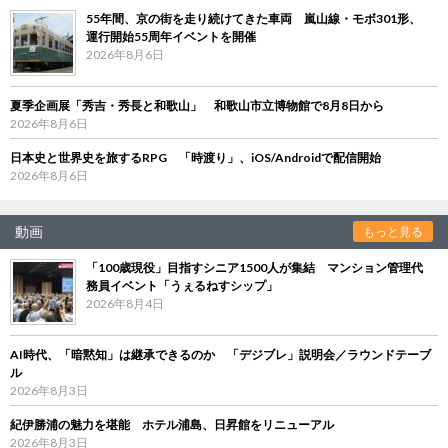
55年間、京の街を走り続けてきた車両 嵐山線・モボ301形、
運行開始55周年イベントを開催
2026年8月6日
夏季企画展「秀吉・秀長と和歌山」 和歌山市立博物館で8月8日から
2026年8月6日
日本史と世界史を旅するRPG 「時渡り」、iOS/Androidで配信開始
2026年8月6日
動画
もっと見る
「100歳現役」目指すシニア1500人が集結 マンション管理代
務員イベント「うぇるねすシップ」
2026年8月4日
AI時代、「暗黙知」は継承できるのか 「デジブレ」説明会／ラウンドテーブ
ル
2026年8月3日
紀伊勝浦の魅力を堪能 ホテル浦島、日昇館をリニューアル
2026年8月3日