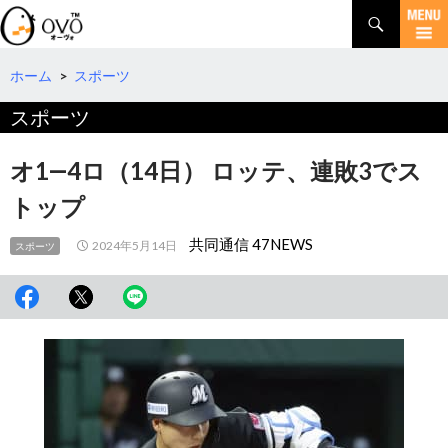
検
索
コ
ン
テ
ホーム
>
スポーツ
ン
スポーツ
ツ
へ
移
オ1―4ロ（14日） ロッテ、連敗3でス
動
トップ
共同通信 47NEWS
2024年5月14日
スポーツ