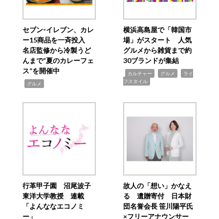
セブン‐イレブン、カレ
横浜高島屋で「韓国市
ー15商品を一斉投入
場」がスタート 人気
名店監修から冷製うど
グルメから雑貨まで約
んまで“夏のカレーフェ
30ブランドが集結
ス”を開催中
,
,
,
カルチャー
グルメ
ライ
フスタイル
,
グルメ
行革甲子園 沼尾波子
故人の「想い」かなえ
東洋大学教授 連載
る 遺贈寄付 日本財
「よんななエコノミ
団名誉会長 笹川陽平氏
ー」
×フリーアナウンサー