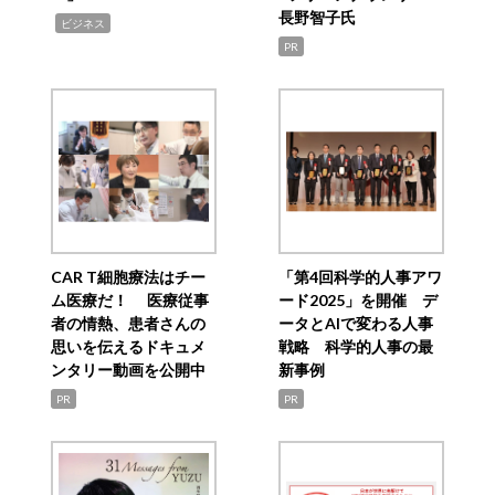
長野智子氏
,
ビジネス
PR
CAR T細胞療法はチー
「第4回科学的人事アワ
ム医療だ！ 医療従事
ード2025」を開催 デ
者の情熱、患者さんの
ータとAIで変わる人事
思いを伝えるドキュメ
戦略 科学的人事の最
ンタリー動画を公開中
新事例
PR
PR